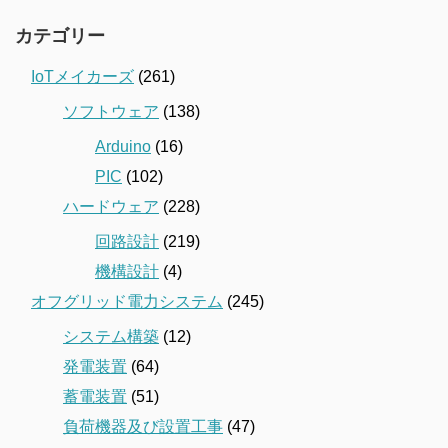
カテゴリー
IoTメイカーズ
(261)
ソフトウェア
(138)
Arduino
(16)
PIC
(102)
ハードウェア
(228)
回路設計
(219)
機構設計
(4)
オフグリッド電力システム
(245)
システム構築
(12)
発電装置
(64)
蓄電装置
(51)
負荷機器及び設置工事
(47)