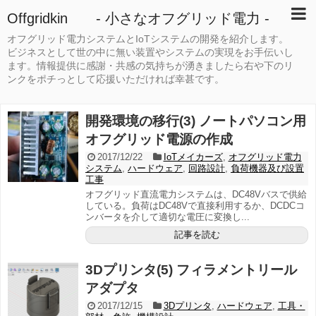
Offgridkin - 小さなオフグリッド電力 -
オフグリッド電力システムとIoTシステムの開発を紹介します。
ビジネスとして世の中に無い装置やシステムの実現をお手伝いし
ます。情報提供に感謝・共感の気持ちが湧きましたら右や下のリ
ンクをポチっとして応援いただければ幸甚です。
開発環境の移行(3) ノートパソコン用
オフグリッド電源の作成
2017/12/22
IoTメイカーズ
,
オフグリッド電力
システム
,
ハードウェア
,
回路設計
,
負荷機器及び設置
工事
オフグリッド直流電力システムは、DC48Vバスで供給
している。負荷はDC48Vで直接利用するか、DCDCコ
ンバータを介して適切な電圧に変換し...
記事を読む
3Dプリンタ(5) フィラメントリール
アダプタ
2017/12/15
3Dプリンタ
,
ハードウェア
,
工具・