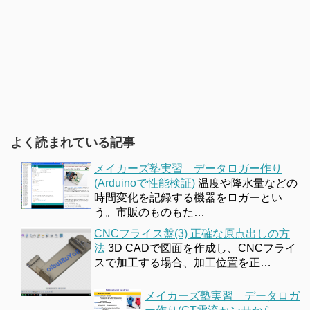
よく読まれている記事
メイカーズ塾実習 データロガー作り
(Arduinoで性能検証)
温度や降水量などの
時間変化を記録する機器をロガーとい
う。市販のものもた…
CNCフライス盤(3) 正確な原点出しの方
法
3D CADで図面を作成し、CNCフライ
スで加工する場合、加工位置を正…
メイカーズ塾実習 データロガ