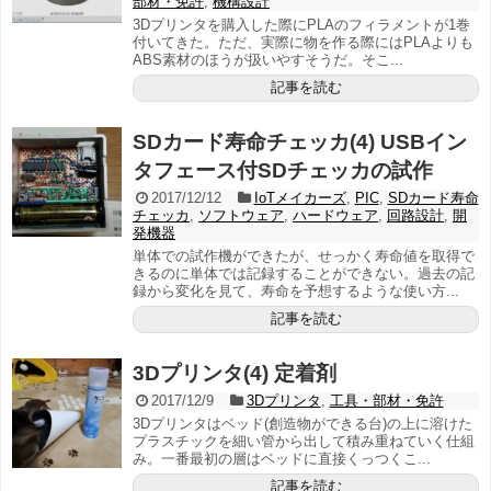
部材・免許
,
機構設計
3Dプリンタを購入した際にPLAのフィラメントが1巻
付いてきた。ただ、実際に物を作る際にはPLAよりも
ABS素材のほうが扱いやすそうだ。そこ...
記事を読む
SDカード寿命チェッカ(4) USBイン
タフェース付SDチェッカの試作
2017/12/12
IoTメイカーズ
,
PIC
,
SDカード寿命
チェッカ
,
ソフトウェア
,
ハードウェア
,
回路設計
,
開
発機器
単体での試作機ができたが、せっかく寿命値を取得で
きるのに単体では記録することができない。過去の記
録から変化を見て、寿命を予想するような使い方...
記事を読む
3Dプリンタ(4) 定着剤
2017/12/9
3Dプリンタ
,
工具・部材・免許
3Dプリンタはベッド(創造物ができる台)の上に溶けた
プラスチックを細い管から出して積み重ねていく仕組
み。一番最初の層はベッドに直接くっつくこ...
記事を読む