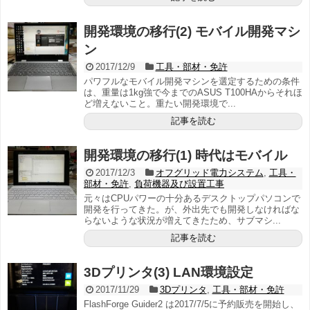
開発環境の移行(2) モバイル開発マシ
ン
2017/12/9
工具・部材・免許
パワフルなモバイル開発マシンを選定するための条件
は、重量は1kg強で今までのASUS T100HAからそれほ
ど増えないこと。重たい開発環境で...
記事を読む
開発環境の移行(1) 時代はモバイル
2017/12/3
オフグリッド電力システム
,
工具・
部材・免許
,
負荷機器及び設置工事
元々はCPUパワーの十分あるデスクトップパソコンで
開発を行ってきた。が、外出先でも開発しなければな
らないような状況が増えてきたため、サブマシ...
記事を読む
3Dプリンタ(3) LAN環境設定
2017/11/29
3Dプリンタ
,
工具・部材・免許
FlashForge Guider2 は2017/7/5に予約販売を開始し、