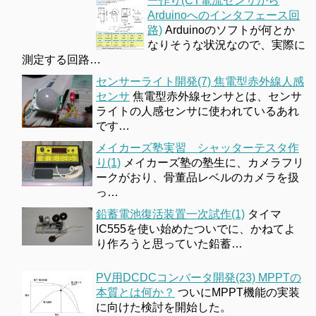
ー作り(CT電流センサから
Arduinoへのインタフェース回
路)
Arduinoのソフトが何とか
なりそうな状況なので、実際に
測定する回路…
センサーライト開発(7) 焦電型赤外線人感
センサ
焦電型赤外線センサとは、センサ
ライトの人感センサに使われているあれ
です…
メイカーズ塾実習 シャッターテスタ作
り(1)
メイカーズ塾の塾生に、カメラフリ
ークがおり、骨董品レベルのカメラを扱
っ…
鉛蓄電池復活装置一次試作(1)
タイマ
IC555を使い始めたついでに、かねてよ
り作ろうと思っていた鉛蓄…
PV用DCDCコンバータ開発(23) MPPTの
本質とは何か？
ついにMPPT機能の実装
に向けた検討を開始した。