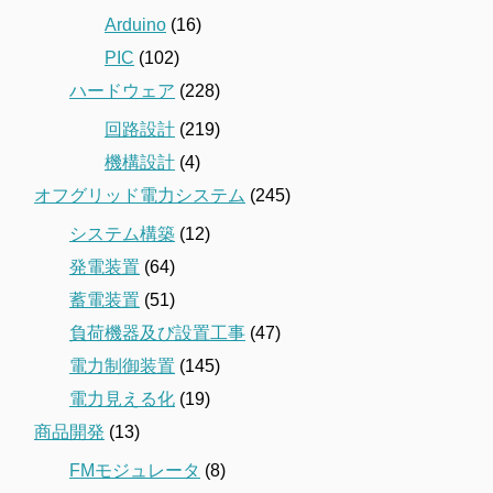
Arduino
(16)
PIC
(102)
ハードウェア
(228)
回路設計
(219)
機構設計
(4)
オフグリッド電力システム
(245)
システム構築
(12)
発電装置
(64)
蓄電装置
(51)
負荷機器及び設置工事
(47)
電力制御装置
(145)
電力見える化
(19)
商品開発
(13)
FMモジュレータ
(8)