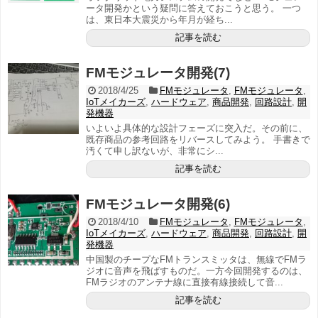
ータ開発かという疑問に答えておこうと思う。 一つ
は、東日本大震災から年月が経ち...
記事を読む
FMモジュレータ開発(7)
2018/4/25
FMモジュレータ
,
FMモジュレータ
,
IoTメイカーズ
,
ハードウェア
,
商品開発
,
回路設計
,
開
発機器
いよいよ具体的な設計フェーズに突入だ。その前に、
既存商品の参考回路をリバースしてみよう。 手書きで
汚くて申し訳ないが、非常にシ...
記事を読む
FMモジュレータ開発(6)
2018/4/10
FMモジュレータ
,
FMモジュレータ
,
IoTメイカーズ
,
ハードウェア
,
商品開発
,
回路設計
,
開
発機器
中国製のチープなFMトランスミッタは、無線でFMラ
ジオに音声を飛ばすものだ。一方今回開発するのは、
FMラジオのアンテナ線に直接有線接続して音...
記事を読む