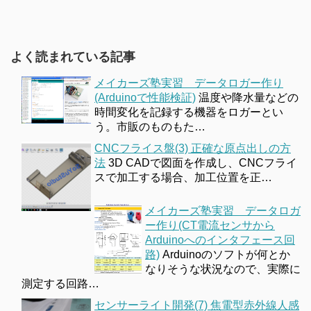
よく読まれている記事
メイカーズ塾実習 データロガー作り
(Arduinoで性能検証)
温度や降水量などの
時間変化を記録する機器をロガーとい
う。市販のものもた…
CNCフライス盤(3) 正確な原点出しの方
法
3D CADで図面を作成し、CNCフライ
スで加工する場合、加工位置を正…
メイカーズ塾実習 データロガ
ー作り(CT電流センサから
Arduinoへのインタフェース回
路)
Arduinoのソフトが何とか
なりそうな状況なので、実際に
測定する回路…
センサーライト開発(7) 焦電型赤外線人感