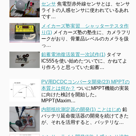
センサ
焦電型赤外線センサとは、センサ
ライトの人感センサに使われているあれ
です…
メイカーズ塾実習 シャッターテスタ作
り(1)
メイカーズ塾の塾生に、カメラフリ
ークがおり、骨董品レベルのカメラを扱
っ…
鉛蓄電池復活装置一次試作(1)
タイマ
IC555を使い始めたついでに、かねてよ
り作ろうと思っていた鉛蓄…
PV用DCDCコンバータ開発(23) MPPTの
本質とは何か？
ついにMPPT機能の実装
に向けた検討を開始した。
MPPT(Maxim…
内部抵抗測定器の開発(1) ことはじめ
鉛
バッテリ延命復活器の開発を続けてきた
が、それを活用すると、バッテリな…