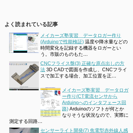
よく読まれている記事
メイカーズ塾実習 データロガー作り
(Arduinoで性能検証)
温度や降水量などの
時間変化を記録する機器をロガーとい
う。市販のものもた…
CNCフライス盤(3) 正確な原点出しの方
法
3D CADで図面を作成し、CNCフライ
スで加工する場合、加工位置を正…
メイカーズ塾実習 データロガ
ー作り(CT電流センサから
Arduinoへのインタフェース回
路)
Arduinoのソフトが何とか
なりそうな状況なので、実際に
測定する回路…
センサーライト開発(7) 焦電型赤外線人感