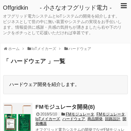
Offgridkin - 小さなオフグリッド電力 -
オフグリッド電力システムとIoTシステムの開発を紹介します。
ビジネスとして世の中に無い装置やシステムの実現をお手伝いし
ます。情報提供に感謝・共感の気持ちが湧きましたら右や下のリ
ンクをポチっとして応援いただければ幸甚です。
ホーム
IoTメイカーズ
ハードウェア
「 ハードウェア 」一覧
ハードウェア開発を紹介します。
FMモジュレータ開発(8)
2018/5/10
FMモジュレータ
,
FMモジュレータ
,
IoTメイカーズ
,
ハードウェア
,
商品開発
,
回路設計
,
開
発機器
オフグリッド電力システムの開発でなぜFMモジュレ