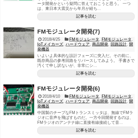
ータ開発かという疑問に答えておこうと思う。 一つ
は、東日本大震災から年月が経ち...
記事を読む
FMモジュレータ開発(7)
2018/4/25
FMモジュレータ
,
FMモジュレータ
,
IoTメイカーズ
,
ハードウェア
,
商品開発
,
回路設計
,
開
発機器
いよいよ具体的な設計フェーズに突入だ。その前に、
既存商品の参考回路をリバースしてみよう。 手書きで
汚くて申し訳ないが、非常にシ...
記事を読む
FMモジュレータ開発(6)
2018/4/10
FMモジュレータ
,
FMモジュレータ
,
IoTメイカーズ
,
ハードウェア
,
商品開発
,
回路設計
,
開
発機器
中国製のチープなFMトランスミッタは、無線でFMラ
ジオに音声を飛ばすものだ。一方今回開発するのは、
FMラジオのアンテナ線に直接有線接続して音...
記事を読む