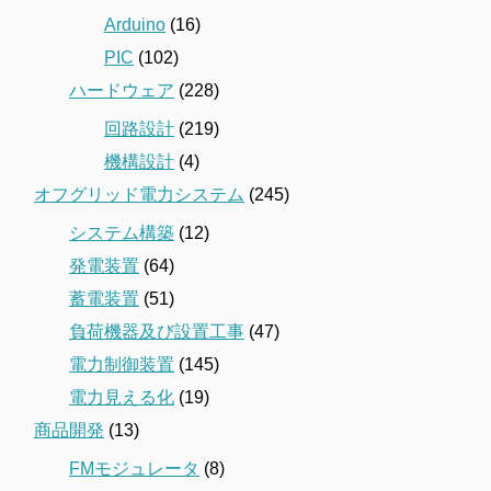
Arduino
(16)
PIC
(102)
ハードウェア
(228)
回路設計
(219)
機構設計
(4)
オフグリッド電力システム
(245)
システム構築
(12)
発電装置
(64)
蓄電装置
(51)
負荷機器及び設置工事
(47)
電力制御装置
(145)
電力見える化
(19)
商品開発
(13)
FMモジュレータ
(8)