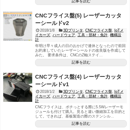
記事を読む
CNCフライス盤(5) レーザーカッタ
ーシールドv2
2018/1/8
3Dプリンタ
,
CNCフライス盤
,
IoTメ
イカーズ
,
ハードウェア
,
工具・部材・免許
,
機構設
計
年明け早々成人の日のおかげで連休となったので前回
お約束していたレーザーシールドの改良版を作成して
みた。 要求条件は、CNCのZ軸ステイ...
記事を読む
CNCフライス盤(4) レーザーカッタ
ーシールドv1
2018/1/2
3Dプリンタ
,
CNCフライス盤
,
IoTメ
イカーズ
,
ハードウェア
,
工具・部材・免許
,
機構設
計
CNCフライスは、ポチっとする際に5.5Wレーザーモ
ジュールも付けて購入。見ると違い微細加工を目的と
して。できれば、基板製造の際のステンシル...
記事を読む