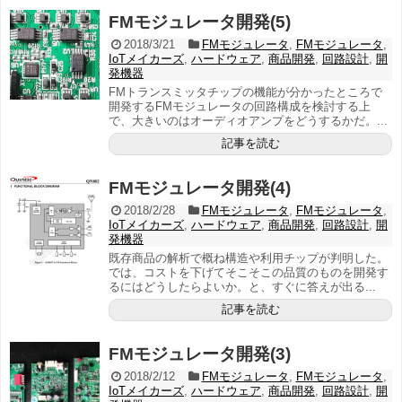
FMモジュレータ開発(5)
2018/3/21
FMモジュレータ
,
FMモジュレータ
,
IoTメイカーズ
,
ハードウェア
,
商品開発
,
回路設計
,
開
発機器
FMトランスミッタチップの機能が分かったところで
開発するFMモジュレータの回路構成を検討する上
で、大きいのはオーディオアンプをどうするかだ。...
記事を読む
FMモジュレータ開発(4)
2018/2/28
FMモジュレータ
,
FMモジュレータ
,
IoTメイカーズ
,
ハードウェア
,
商品開発
,
回路設計
,
開
発機器
既存商品の解析で概ね構造や利用チップが判明した。
では、コストを下げてそこそこの品質のものを開発す
るにはどうしたらよいか。と、すぐに答えが出る...
記事を読む
FMモジュレータ開発(3)
2018/2/12
FMモジュレータ
,
FMモジュレータ
,
IoTメイカーズ
,
ハードウェア
,
商品開発
,
回路設計
,
開