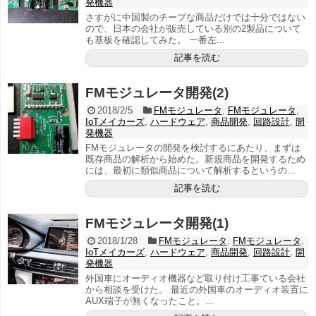
発機器
さすがに中国製のチープな商品だけでは十分ではない
ので、日本の会社が販売している別の2製品について
も基板を確認してみた。 一番左...
記事を読む
FMモジュレータ開発(2)
2018/2/5
FMモジュレータ
,
FMモジュレータ
,
IoTメイカーズ
,
ハードウェア
,
商品開発
,
回路設計
,
開
発機器
FMモジュレータの開発を検討するにあたり、まずは
既存商品の解析から始めた。新規商品を開発するため
には、最初に類似商品について解析するというの...
記事を読む
FMモジュレータ開発(1)
2018/1/28
FMモジュレータ
,
FMモジュレータ
,
IoTメイカーズ
,
ハードウェア
,
商品開発
,
回路設計
,
開
発機器
外国車にオーディオ機器など取り付け工事ている会社
から相談を受けた。 最近の外国車のオーディオ装置に
AUX端子が無くなったこと。...