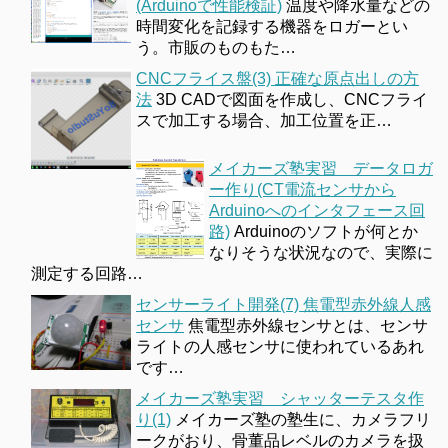
(Arduinoで性能検証)
温度や降水量などの
時間変化を記録する機器をロガーとい
う。市販のものもた…
CNCフライス盤(3) 正確な原点出しの方
法
3D CADで図面を作成し、CNCフライ
スで加工する場合、加工位置を正…
メイカーズ塾実習 データロガ
ー作り(CT電流センサから
Arduinoへのインタフェース回
路)
Arduinoのソフトが何とか
なりそうな状況なので、実際に
測定する回路…
センサーライト開発(7) 焦電型赤外線人感
センサ
焦電型赤外線センサとは、センサ
ライトの人感センサに使われているあれ
です…
メイカーズ塾実習 シャッターテスタ作
り(1)
メイカーズ塾の塾生に、カメラフリ
ークがおり、骨董品レベルのカメラを扱