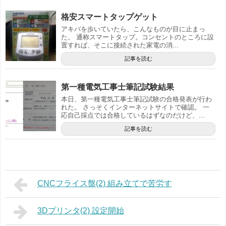
格安スマートタップゲット
アキバを歩いていたら、こんなものが目に止まっ
た。 通称スマートタップ。コンセントのところに設
置すれば、そこに接続された家電の消...
記事を読む
第一種電気工事士筆記試験結果
本日、第一種電気工事士筆記試験の合格発表が行わ
れた。 さっそくインターネットサイトで確認。 一
応自己採点では合格しているはずなのだけど、...
記事を読む
CNCフライス盤(2) 組み立てで苦労す
3Dプリンタ(2) 設定開始