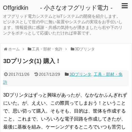
Offgridkin - 小さなオフグリッド電力 -
オフグリッド電力システムとIoTシステムの開発を紹介します。
ビジネスとして世の中に無い装置やシステムの実現をお手伝いし
ます。情報提供に感謝・共感の気持ちが湧きましたら右や下のリ
ンクをポチっとして応援いただければ幸甚です。
ホーム
工具・部材・免許
3Dプリンタ
3Dプリンタ(1) 購入！
2017/11/26
2017/12/29
3Dプリンタ
,
工具・部材・免
許
3Dプリンタはずっと興味があったが、なかなかふんぎれず
にいた。が、ええい、この際買ってしまおう！ということ
で、思い切って購入。そもそも、目的は、筐体を作成する
こと。これまで、いろいろな電子回路を作成してきたが、
最後に基板を組み、ケーシングするところでいつも苦労し