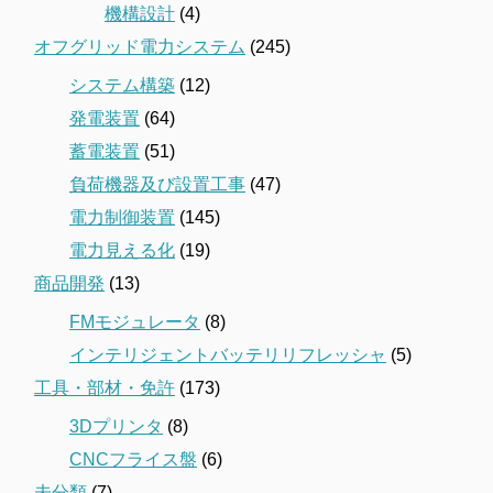
機構設計
(4)
オフグリッド電力システム
(245)
システム構築
(12)
発電装置
(64)
蓄電装置
(51)
負荷機器及び設置工事
(47)
電力制御装置
(145)
電力見える化
(19)
商品開発
(13)
FMモジュレータ
(8)
インテリジェントバッテリリフレッシャ
(5)
工具・部材・免許
(173)
3Dプリンタ
(8)
CNCフライス盤
(6)
未分類
(7)