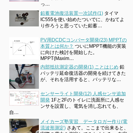
っ…
鉛蓄電池復活装置一次試作(1)
タイマ
IC555を使い始めたついでに、かねてよ
り作ろうと思っていた鉛蓄…
PV用DCDCコンバータ開発(23) MPPTの
本質とは何か？
ついにMPPT機能の実装
に向けた検討を開始した。
MPPT(Maxim…
内部抵抗測定器の開発(1) ことはじめ
鉛
バッテリ延命復活器の開発を続けてきた
が、それを活用すると、バッテリな…
センサーライト開発(12) 人感センサ追加
開発
1Fと2Fのトイレに洗面所に人感セ
ンサを設置し、電気を消し忘れても、
自…
メイカーズ塾実習 データロガー作り(電
流波形測定)
さあて。ここまで出来ると、