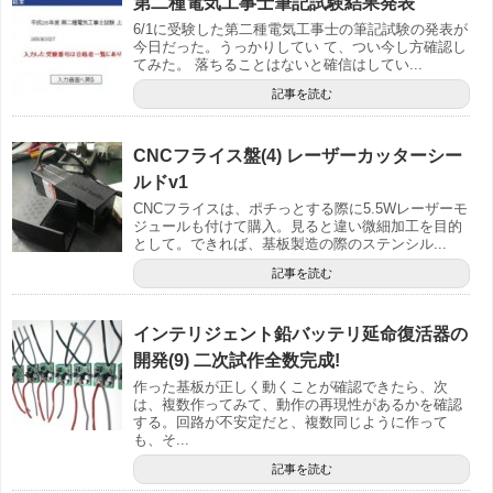
第二種電気工事士筆記試験結果発表
6/1に受験した第二種電気工事士の筆記試験の発表が
今日だった。うっかりしてい て、つい今し方確認し
てみた。 落ちることはないと確信はしてい...
記事を読む
CNCフライス盤(4) レーザーカッターシー
ルドv1
CNCフライスは、ポチっとする際に5.5Wレーザーモ
ジュールも付けて購入。見ると違い微細加工を目的
として。できれば、基板製造の際のステンシル...
記事を読む
インテリジェント鉛バッテリ延命復活器の
開発(9) 二次試作全数完成!
作った基板が正しく動くことが確認できたら、次
は、複数作ってみて、動作の再現性があるかを確認
する。回路が不安定だと、複数同じように作って
も、そ...
記事を読む