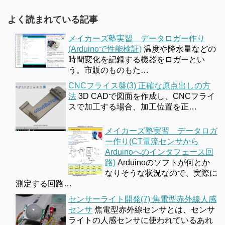
よく読まれている記事
メイカーズ塾実習 データロガー作り
(Arduinoで性能検証)
温度や降水量などの
時間変化を記録する機器をロガーとい
う。市販のものもた…
CNCフライス盤(3) 正確な原点出しの方
法
3D CADで図面を作成し、CNCフライ
スで加工する場合、加工位置を正…
メイカーズ塾実習 データロガ
ー作り(CT電流センサから
Arduinoへのインタフェース回
路)
Arduinoのソフトが何とか
なりそうな状況なので、実際に
測定する回路…
センサーライト開発(7) 焦電型赤外線人感
センサ
焦電型赤外線センサとは、センサ
ライトの人感センサに使われているあれ