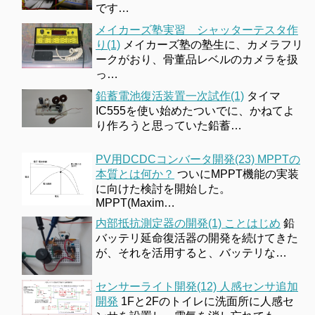
です…
メイカーズ塾実習 シャッターテスタ作
り(1)
メイカーズ塾の塾生に、カメラフリ
ークがおり、骨董品レベルのカメラを扱
っ…
鉛蓄電池復活装置一次試作(1)
タイマ
IC555を使い始めたついでに、かねてよ
り作ろうと思っていた鉛蓄…
PV用DCDCコンバータ開発(23) MPPTの
本質とは何か？
ついにMPPT機能の実装
に向けた検討を開始した。
MPPT(Maxim…
内部抵抗測定器の開発(1) ことはじめ
鉛
バッテリ延命復活器の開発を続けてきた
が、それを活用すると、バッテリな…
センサーライト開発(12) 人感センサ追加
開発
1Fと2Fのトイレに洗面所に人感セ