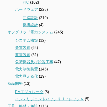
PIC
(102)
ハードウェア
(228)
回路設計
(219)
機構設計
(4)
オフグリッド電力システム
(245)
システム構築
(12)
発電装置
(64)
蓄電装置
(51)
負荷機器及び設置工事
(47)
電力制御装置
(145)
電力見える化
(19)
商品開発
(13)
FMモジュレータ
(8)
インテリジェントバッテリリフレッシャ
(5)
工具・部材・免許
(173)