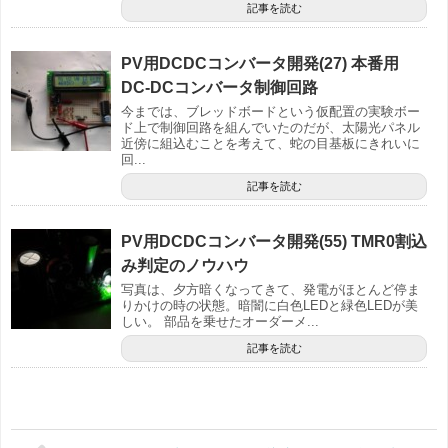
記事を読む
PV用DCDCコンバータ開発(27) 本番用
DC-DCコンバータ制御回路
今までは、ブレッドボードという仮配置の実験ボー
ド上で制御回路を組んでいたのだが、太陽光パネル
近傍に組込むことを考えて、蛇の目基板にきれいに
回...
記事を読む
PV用DCDCコンバータ開発(55) TMR0割込
み判定のノウハウ
写真は、夕方暗くなってきて、発電がほとんど停ま
りかけの時の状態。暗闇に白色LEDと緑色LEDが美
しい。 部品を乗せたオーダーメ...
記事を読む