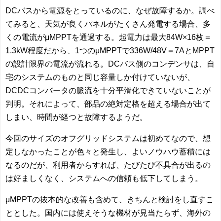
DCバスから電源をとっているのに、なぜ故障するか。調べ
てみると、天気が良くパネルがたくさん発電する場合、多
くの電流がμMPPTを通過する。起電力は最大84W×16枚＝
1.3kW程度だから、1つのμMPPTで336W/48V＝7AとMPPT
の設計限界の電流が流れる。DCバス側のコンデンサは、自
宅のシステムのものと同じ容量しか付けていないが、
DCDCコンバータの脈流を十分平滑化できていないことが
判明。それによって、部品の絶対定格を超える場合が出て
しまい、時間が経つと故障するようだ。
今回のサイズのオフグリッドシステムは初めてなので、想
定しなかったことが色々と発生し、よいノウハウ蓄積には
なるのだが、利用者からすれば、たびたび不具合が出るの
は好ましくなく、システムへの信頼も低下してしまう。
μMPPTの抜本的な改善も含めて、きちんと検討をし直すこ
ととした。国内には使えそうな機材が見当たらず、海外の