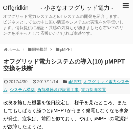
Offgridkin - 小さなオフグリッド電力 -
オフグリッド電力システムとIoTシステムの開発を紹介します。
ビジネスとして世の中に無い装置やシステムの実現をお手伝いし
ます。情報提供に感謝・共感の気持ちが湧きましたら右や下のリ
ンクをポチっとして応援いただければ幸甚です。
ホーム
開発機器
μMPPT
オフグリッド電力システムの導入(10) μMPPT
交換を決断
2017/4/30
2017/11/14
μMPPT
,
オフグリッド電力システ
ム
,
システム構築
,
負荷機器及び設置工事
,
電力制御装置
改良を施した機器を後日設定し、様子を見たところ、また
してもしばらく経つとμMPPTがうまく発電しなくなる事象
が発生。症状は、前回と似ており、やはりμMPPTの電源部
が故障したようだ。