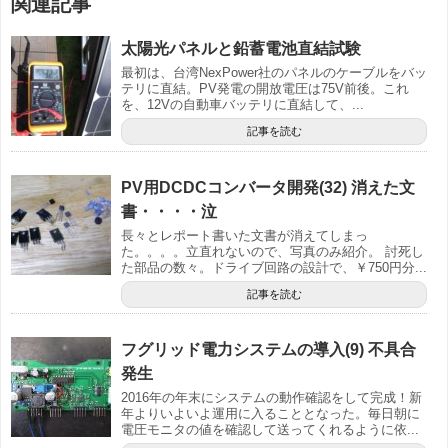
関連記事
太陽光パネルと鉛蓄電池直結試験
最初は、台湾NexPower社のパネルのケーブルをバッ
テリに直結。PV発電の開放電圧は75V前後。これ
を、12Vの自動車バッテリに直結して、...
記事を読む
PV用DCDCコンバータ開発(32) 消えた文
書・・・・泣
長々とレポート書いた文書が消えてしまっ
た。。。。立直れないので、写真のみ紹介。 討死し
た部品の数々。ドライブ回路の設計で、￥750円分...
記事を読む
フグリッド電力システムの導入(9) 不具合
発生
2016年の年末にシステムの動作確認をして完成！新
年よりいよいよ運用に入ることとなった。毎日朝に
電圧モニタの値を確認して送ってくれるように依...