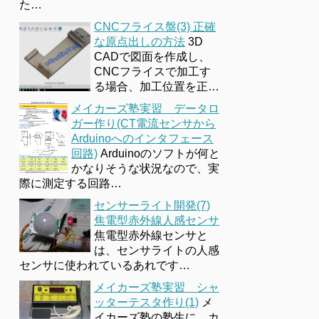
た…
CNCフライス盤(3) 正確
な原点出しの方法
3D
CADで図面を作成し、
CNCフライスで加工す
る場合、加工位置を正…
メイカーズ塾実習 データロ
ガー作り(CT電流センサから
Arduinoへのインタフェース
回路)
Arduinoのソフトが何と
かなりそうな状況なので、実
際に測定する回路…
センサーライト開発(7)
焦電型赤外線人感センサ
焦電型赤外線センサと
は、センサライトの人感
センサに使われているあれです…
メイカーズ塾実習 シャ
ッターテスタ作り(1)
メ
イカーズ塾の塾生に、カ