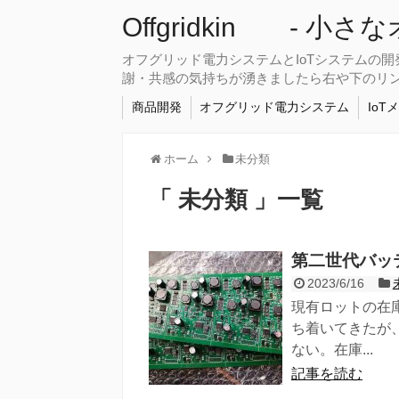
Offgridkin - 小
オフグリッド電力システムとIoTシステムの
謝・共感の気持ちが湧きましたら右や下のリ
商品開発
オフグリッド電力システム
IoT
ホーム
未分類
「 未分類 」一覧
第二世代バッテ
2023/6/16
現有ロットの在
ち着いてきたが
ない。在庫...
記事を読む