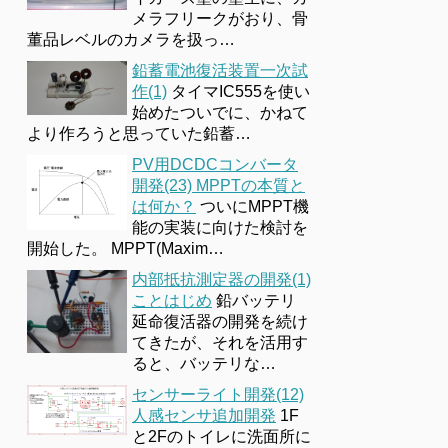
メラフリークがおり、骨
董品レベルのカメラを扱っ…
鉛蓄電池復活装置一次試
作(1)
タイマIC555を使い
始めたついでに、かねて
より作ろうと思っていた鉛蓄…
PV用DCDCコンバータ
開発(23) MPPTの本質と
は何か？
ついにMPPT機
能の実装に向けた検討を
開始した。 MPPT(Maxim…
内部抵抗測定器の開発(1)
ことはじめ
鉛バッテリ
延命復活器の開発を続け
てきたが、それを活用す
ると、バッテリな…
センサーライト開発(12)
人感センサ追加開発
1F
と2Fのトイレに洗面所に