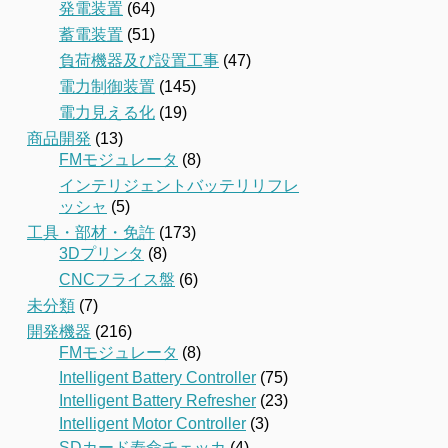
発電装置
(64)
蓄電装置
(51)
負荷機器及び設置工事
(47)
電力制御装置
(145)
電力見える化
(19)
商品開発
(13)
FMモジュレータ
(8)
インテリジェントバッテリリフレ
ッシャ
(5)
工具・部材・免許
(173)
3Dプリンタ
(8)
CNCフライス盤
(6)
未分類
(7)
開発機器
(216)
FMモジュレータ
(8)
Intelligent Battery Controller
(75)
Intelligent Battery Refresher
(23)
Intelligent Motor Controller
(3)
SDカード寿命チェッカ
(4)