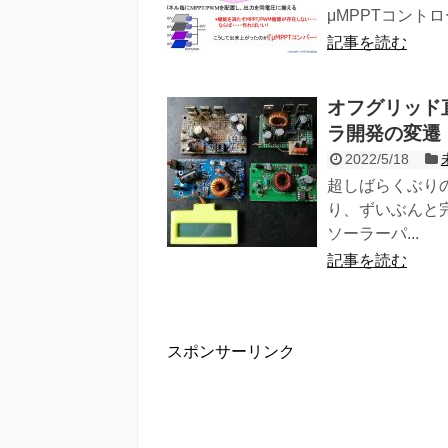
μMPPTコント
記事を読む
オフグリッド直
ラ開発の変遷
2022/5/18
超しばらくぶり
り、ずいぶんと
ソーラーパ...
記事を読む
スポンサーリンク