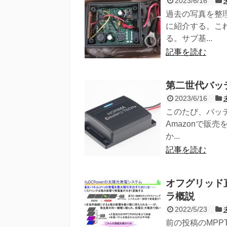
2023/6/16
過去の写真を整
に紹介する。こ
る。サブ基...
記事を読む
第二世代バッテ
2023/6/16
このたび、バッテ
Amazonで販
か...
記事を読む
オフグリッド直
ラ概説
2022/5/23
前の投稿のMP