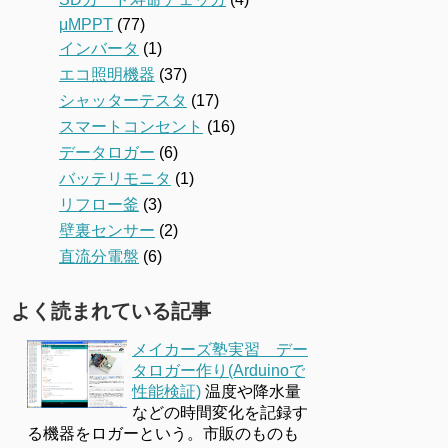
μMPPT
(77)
インバータ
(1)
エコ照明機器
(37)
シャッターテスタ
(17)
スマートコンセント
(16)
データロガー
(6)
バッテリモニタ
(1)
リフロー釜
(3)
壁裏センサー
(2)
直流分電盤
(6)
よく読まれている記事
メイカーズ塾実習 デー
タロガー作り(Arduinoで
性能検証)
温度や降水量
などの時間変化を記録す
る機器をロガーという。市販のものも