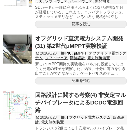
ッカ
,
ソフトウェア
,
ハードウェア
,
開発機器
SDカードが一般に利用されるようになり結構な年月
が経過している。これまで、コンパクトフラッシュ、
スティックメモリなど、いろいろな規格が並立し...
記事を読む
オフグリッド直流電力システム開発
(31) 第2世代μMPPT実験検証
2016/8/28
PIC
,
μMPPT
,
オフグリッド電力シス
テム
,
ソフトウェア
,
回路設計
,
電力制御装置
新しいμMPPT回路の実験機をパネルに設置してしば
らく発電の様子を観察した。結果、十分に電力を引き
出すことができなかった。ゲートパルスのデュ...
記事を読む
回路設計に関する考察(4) 非安定マル
チバイブレータによるDCDC電源回
路
2016/7/23
オフグリッド電力システム
,
回路設
計
,
電力制御装置
トランジスタ2個による非安定マルチバイブレータ発