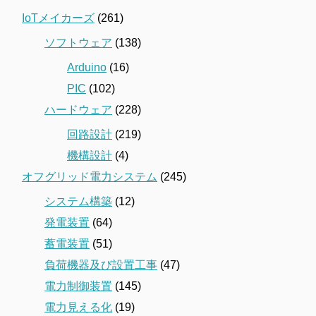
IoTメイカーズ
(261)
ソフトウェア
(138)
Arduino
(16)
PIC
(102)
ハードウェア
(228)
回路設計
(219)
機構設計
(4)
オフグリッド電力システム
(245)
システム構築
(12)
発電装置
(64)
蓄電装置
(51)
負荷機器及び設置工事
(47)
電力制御装置
(145)
電力見える化
(19)