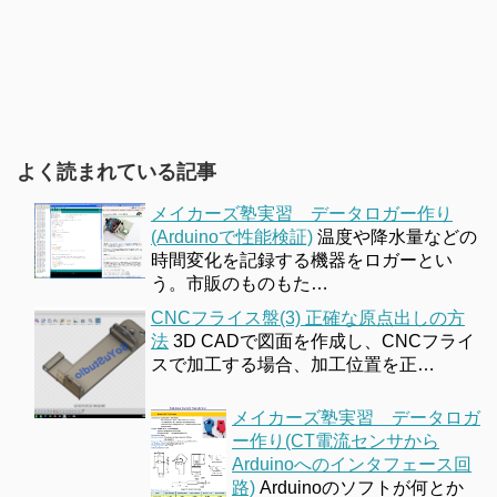
よく読まれている記事
メイカーズ塾実習 データロガー作り
(Arduinoで性能検証)
温度や降水量などの
時間変化を記録する機器をロガーとい
う。市販のものもた…
CNCフライス盤(3) 正確な原点出しの方
法
3D CADで図面を作成し、CNCフライ
スで加工する場合、加工位置を正…
メイカーズ塾実習 データロガ
ー作り(CT電流センサから
Arduinoへのインタフェース回
路)
Arduinoのソフトが何とか