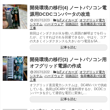
開発環境の移行(4) ノートパソコン電
源用DCDCコンバータの改造
2017/12/23
IoTメイカーズ
,
オフグリッド電力
システム
,
ハードウェア
,
回路設計
,
負荷機器及び設置
工事
前回はインダクタが火を噴いた原因の解明までを行っ
たが、どうすればそれを回避できるか。やはり、コア
の大きくインダクタンスも大きいかつ電流を5A...
記事を読む
開発環境の移行(3) ノートパソコン用
オフグリッド電源の作成
2017/12/22
IoTメイカーズ
,
オフグリッド電力
システム
,
ハードウェア
,
回路設計
,
負荷機器及び設置
工事
オフグリッド直流電力システムは、DC48Vバスで供給
している。負荷はDC48Vで直接利用するか、DCDCコ
ンバータを介して適切な電圧に変換し...
記事を読む