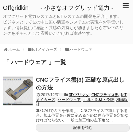
Offgridkin - 小さなオフグリッド電力 -
オフグリッド電力システムとIoTシステムの開発を紹介します。
ビジネスとして世の中に無い装置やシステムの実現をお手伝いし
ます。情報提供に感謝・共感の気持ちが湧きましたら右や下のリ
ンクをポチっとして応援いただければ幸甚です。
ホーム
IoTメイカーズ
ハードウェア
「 ハードウェア 」一覧
CNCフライス盤(3) 正確な原点出し
の方法
2017/12/31
3Dプリンタ
,
CNCフライス盤
,
IoT
メイカーズ
,
ハードウェア
,
工具・部材・免許
,
機構設
計
3D CADで図面を作成し、CNCフライスで加工する場
合、加工位置を正確に定めるために原点位置を定めな
ければならない。一般に加工物の左下角な...
記事を読む