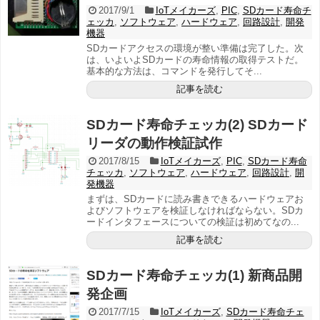
2017/9/1
IoTメイカーズ
,
PIC
,
SDカード寿命チ
ェッカ
,
ソフトウェア
,
ハードウェア
,
回路設計
,
開発
機器
SDカードアクセスの環境が整い準備は完了した。次
は、いよいよSDカードの寿命情報の取得テストだ。
基本的な方法は、コマンドを発行してそ...
記事を読む
SDカード寿命チェッカ(2) SDカード
リーダの動作検証試作
2017/8/15
IoTメイカーズ
,
PIC
,
SDカード寿命
チェッカ
,
ソフトウェア
,
ハードウェア
,
回路設計
,
開
発機器
まずは、SDカードに読み書きできるハードウェアお
よびソフトウェアを検証しなければならない。SDカ
ードインタフェースについての検証は初めてなの...
記事を読む
SDカード寿命チェッカ(1) 新商品開
発企画
2017/7/15
IoTメイカーズ
,
SDカード寿命チェ