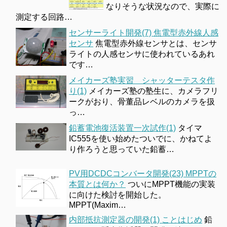
なりそうな状況なので、実際に
測定する回路…
センサーライト開発(7) 焦電型赤外線人感
センサ
焦電型赤外線センサとは、センサ
ライトの人感センサに使われているあれ
です…
メイカーズ塾実習 シャッターテスタ作
り(1)
メイカーズ塾の塾生に、カメラフリ
ークがおり、骨董品レベルのカメラを扱
っ…
鉛蓄電池復活装置一次試作(1)
タイマ
IC555を使い始めたついでに、かねてよ
り作ろうと思っていた鉛蓄…
PV用DCDCコンバータ開発(23) MPPTの
本質とは何か？
ついにMPPT機能の実装
に向けた検討を開始した。
MPPT(Maxim…
内部抵抗測定器の開発(1) ことはじめ
鉛