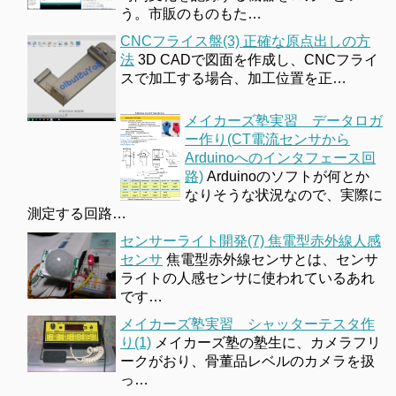
う。市販のものもた…
CNCフライス盤(3) 正確な原点出しの方
法
3D CADで図面を作成し、CNCフライ
スで加工する場合、加工位置を正…
メイカーズ塾実習 データロガ
ー作り(CT電流センサから
Arduinoへのインタフェース回
路)
Arduinoのソフトが何とか
なりそうな状況なので、実際に
測定する回路…
センサーライト開発(7) 焦電型赤外線人感
センサ
焦電型赤外線センサとは、センサ
ライトの人感センサに使われているあれ
です…
メイカーズ塾実習 シャッターテスタ作
り(1)
メイカーズ塾の塾生に、カメラフリ
ークがおり、骨董品レベルのカメラを扱
っ…