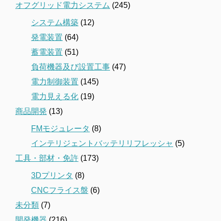
オフグリッド電力システム
(245)
システム構築
(12)
発電装置
(64)
蓄電装置
(51)
負荷機器及び設置工事
(47)
電力制御装置
(145)
電力見える化
(19)
商品開発
(13)
FMモジュレータ
(8)
インテリジェントバッテリリフレッシャ
(5)
工具・部材・免許
(173)
3Dプリンタ
(8)
CNCフライス盤
(6)
未分類
(7)
開発機器
(216)