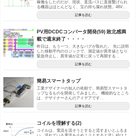
稼働をしたのだが、現状、直流バスに直接繋げられ
る機器はほとんどなく、宝の持ち腐れ状態。48V...
記事を読む
PV用DCDCコンバータ開発(59) 敗北感満
載で週末終了・・・・
昨日は、もう一つ、大きなバグが取れた。 先に説明
した移動平均のロジックで、測定値が異常値となり
緊急停止し、異常値が正常に戻って再開する...
記事を読む
簡易スマートタップ
工業デザイナーの知人の依頼で、簡易型スマートタ
ップなるものを開発してみました。 機能的なところ
は、デザイナーさんのアイデアです...
記事を読む
コイルを理解する(2)
コイルは、電流を流そうとすると流すまいとふるま
い、流れている電流を止めようとすると流し続けよ