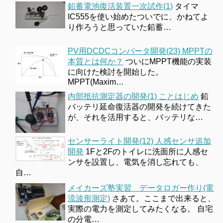
鉛蓄電池復活装置一次試作(1)
タイマ
IC555を使い始めたついでに、かねてよ
り作ろうと思っていた鉛蓄…
PV用DCDCコンバータ開発(23) MPPTの
本質とは何か？
ついにMPPT機能の実装
に向けた検討を開始した。
MPPT(Maxim…
内部抵抗測定器の開発(1) ことはじめ
鉛
バッテリ延命復活器の開発を続けてきた
が、それを活用すると、バッテリな…
センサーライト開発(12) 人感センサ追加
開発
1Fと2Fのトイレに洗面所に人感セ
ンサを設置し、電気を消し忘れても、
自…
メイカーズ塾実習 データロガー作り(電
流波形測定)
さあて。ここまで出来ると、
実際の電力を測定してみたくなる。 自宅
の分電…