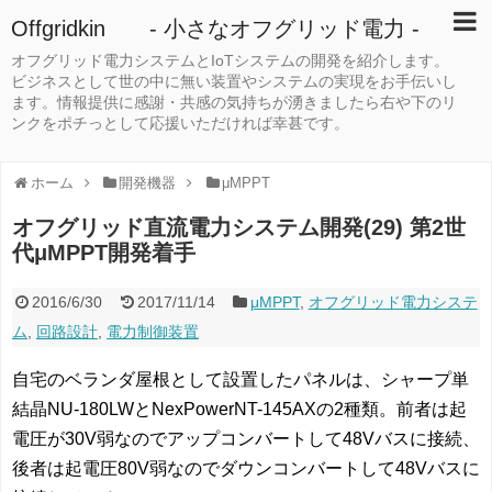
Offgridkin - 小さなオフグリッド電力 -
オフグリッド電力システムとIoTシステムの開発を紹介します。
ビジネスとして世の中に無い装置やシステムの実現をお手伝いし
ます。情報提供に感謝・共感の気持ちが湧きましたら右や下のリ
ンクをポチっとして応援いただければ幸甚です。
ホーム
開発機器
μMPPT
オフグリッド直流電力システム開発(29) 第2世
代μMPPT開発着手
2016/6/30
2017/11/14
μMPPT
,
オフグリッド電力システ
ム
,
回路設計
,
電力制御装置
自宅のベランダ屋根として設置したパネルは、シャープ単
結晶NU-180LWとNexPowerNT-145AXの2種類。前者は起
電圧が30V弱なのでアップコンバートして48Vバスに接続、
後者は起電圧80V弱なのでダウンコンバートして48Vバスに