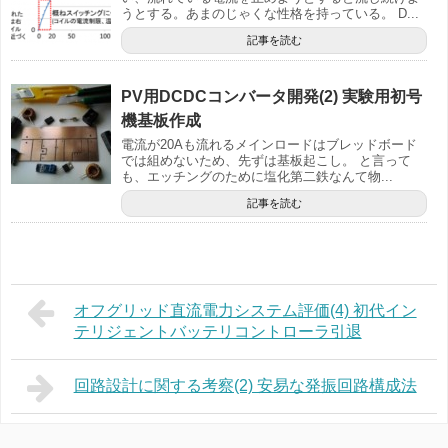
うとする。あまのじゃくな性格を持っている。 D...
記事を読む
PV用DCDCコンバータ開発(2) 実験用初号
機基板作成
電流が20Aも流れるメインロードはブレッドボード
では組めないため、先ずは基板起こし。 と言って
も、エッチングのために塩化第二鉄なんて物...
記事を読む
オフグリッド直流電力システム評価(4) 初代イン
テリジェントバッテリコントローラ引退
回路設計に関する考察(2) 安易な発振回路構成法