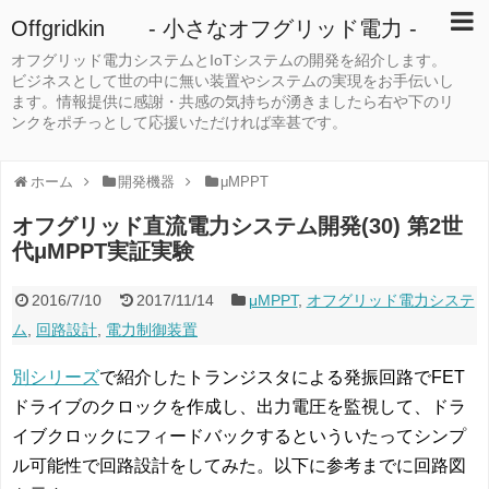
Offgridkin - 小さなオフグリッド電力 -
オフグリッド電力システムとIoTシステムの開発を紹介します。
ビジネスとして世の中に無い装置やシステムの実現をお手伝いし
ます。情報提供に感謝・共感の気持ちが湧きましたら右や下のリ
ンクをポチっとして応援いただければ幸甚です。
ホーム
開発機器
μMPPT
オフグリッド直流電力システム開発(30) 第2世
代μMPPT実証実験
2016/7/10
2017/11/14
μMPPT
,
オフグリッド電力システ
ム
,
回路設計
,
電力制御装置
別シリーズ
で紹介したトランジスタによる発振回路でFET
ドライブのクロックを作成し、出力電圧を監視して、ドラ
イブクロックにフィードバックするといういたってシンプ
ル可能性で回路設計をしてみた。以下に参考までに回路図