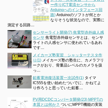
ー作り(CT電流センサから
Arduinoへのインタフェース回
路)
Arduinoのソフトが何とか
なりそうな状況なので、実際に
測定する回路…
センサーライト開発(7) 焦電型赤外線人感
センサ
焦電型赤外線センサとは、センサ
ライトの人感センサに使われているあれ
です…
メイカーズ塾実習 シャッターテスタ作
り(1)
メイカーズ塾の塾生に、カメラフリ
ークがおり、骨董品レベルのカメラを扱
っ…
鉛蓄電池復活装置一次試作(1)
タイマ
IC555を使い始めたついでに、かねてよ
り作ろうと思っていた鉛蓄…
PV用DCDCコンバータ開発(23) MPPTの
本質とは何か？
ついにMPPT機能の実装