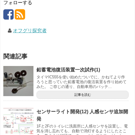
フォローする
オフグリ探究者
関連記事
鉛蓄電池復活装置一次試作(1)
タイマIC555を使い始めたついでに、かねてより作
ろうと思っていた鉛蓄電池の復活装置を作り始めて
みた。 ご存じの通り、自動車用のバッテ...
記事を読む
センサーライト開発(12) 人感センサ追加開
発
1Fと2Fのトイレに洗面所に人感センサを設置し、電
気を消し忘れても、自動で消灯するようにしたとこ