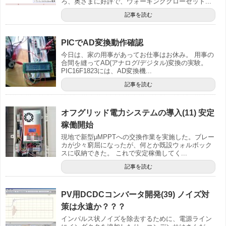
ろ、奥さまに好評で、ウォーキングクローゼット...
記事を読む
PICでAD変換動作確認
今日は、家の用事があってお仕事はお休み。 用事の
合間を縫ってAD(アナログ/デジタル)変換の実験。
PIC16F1823には、AD変換機...
記事を読む
オフグリッド電力システムの導入(11) 安定
稼働開始
現地で新型μMPPTへの交換作業を実施した。ブレー
カが少々窮屈になったが、何とか既設ウォルボック
スに収納できた。 これで安定稼働してく...
記事を読む
PV用DCDCコンバータ開発(39) ノイズ対
策は永遠か？？？
インパルス状ノイズを除去するために、電源ライン