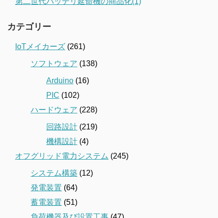
第二世代バッテリ延命機の商品化(1)
カテゴリー
IoTメイカーズ
(261)
ソフトウェア
(138)
Arduino
(16)
PIC
(102)
ハードウェア
(228)
回路設計
(219)
機構設計
(4)
オフグリッド電力システム
(245)
システム構築
(12)
発電装置
(64)
蓄電装置
(51)
負荷機器及び設置工事
(47)