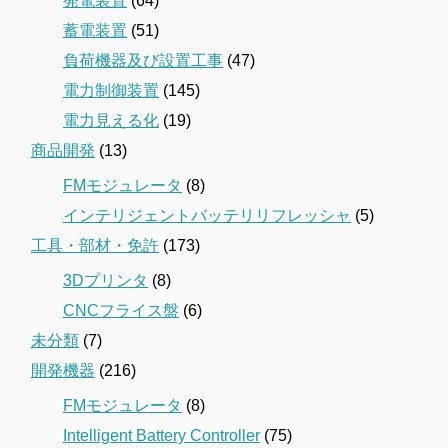
発電装置
(64)
蓄電装置
(51)
負荷機器及び設置工事
(47)
電力制御装置
(145)
電力見える化
(19)
商品開発
(13)
FMモジュレータ
(8)
インテリジェントバッテリリフレッシャ
(5)
工具・部材・免許
(173)
3Dプリンタ
(8)
CNCフライス盤
(6)
未分類
(7)
開発機器
(216)
FMモジュレータ
(8)
Intelligent Battery Controller
(75)