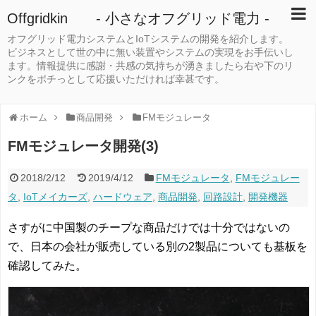
Offgridkin - 小さなオフグリッド電力 -
オフグリッド電力システムとIoTシステムの開発を紹介します。
ビジネスとして世の中に無い装置やシステムの実現をお手伝いし
ます。情報提供に感謝・共感の気持ちが湧きましたら右や下のリ
ンクをポチっとして応援いただければ幸甚です。
ホーム
商品開発
FMモジュレータ
FMモジュレータ開発(3)
2018/2/12
2019/4/12
FMモジュレータ
,
FMモジュレー
タ
,
IoTメイカーズ
,
ハードウェア
,
商品開発
,
回路設計
,
開発機器
さすがに中国製のチープな商品だけでは十分ではないの
で、日本の会社が販売している別の2製品についても基板を
確認してみた。