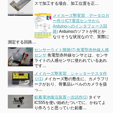
スで加工する場合、加工位置を正…
メイカーズ塾実習 データロガ
ー作り(CT電流センサから
Arduinoへのインタフェース回
路)
Arduinoのソフトが何とか
なりそうな状況なので、実際に
測定する回路…
センサーライト開発(7) 焦電型赤外線人感
センサ
焦電型赤外線センサとは、センサ
ライトの人感センサに使われているあれ
です…
メイカーズ塾実習 シャッターテスタ作
り(1)
メイカーズ塾の塾生に、カメラフリ
ークがおり、骨董品レベルのカメラを扱
っ…
鉛蓄電池復活装置一次試作(1)
タイマ
IC555を使い始めたついでに、かねてよ
り作ろうと思っていた鉛蓄…