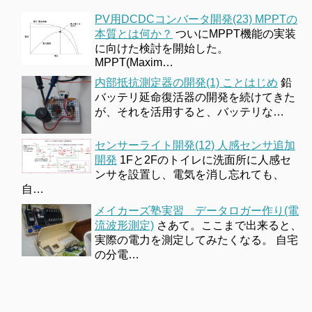
PV用DCDCコンバータ開発(23) MPPTの
本質とは何か？
ついにMPPT機能の実装
に向けた検討を開始した。
MPPT(Maxim…
内部抵抗測定器の開発(1) ことはじめ
鉛
バッテリ延命復活器の開発を続けてきた
が、それを活用すると、バッテリな…
センサーライト開発(12) 人感センサ追加
開発
1Fと2Fのトイレに洗面所に人感セ
ンサを設置し、電気を消し忘れても、
自…
メイカーズ塾実習 データロガー作り(電
流波形測定)
さあて。ここまで出来ると、
実際の電力を測定してみたくなる。 自宅
の分電…