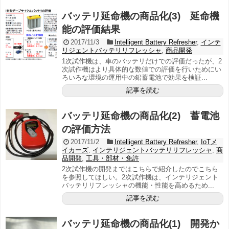
バッテリ延命機の商品化(3) 延命機
能の評価結果
2017/11/3
Intelligent Battery Refresher
,
インテ
リジェントバッテリリフレッシャ
,
商品開発
1次試作機は、車のバッテリだけでの評価だったが、2
次試作機はより具体的な数値での評価を行いためにい
ろいろな環境の運用中の鉛蓄電池で効果を検証...
記事を読む
バッテリ延命機の商品化(2) 蓄電池
の評価方法
2017/11/2
Intelligent Battery Refresher
,
IoTメ
イカーズ
,
インテリジェントバッテリリフレッシャ
,
商
品開発
,
工具・部材・免許
2次試作機の開発まではこちらで紹介したのでこちら
を参照してほしい。2次試作機は、インテリジェント
バッテリリフレッシャの機能・性能を高めるため...
記事を読む
バッテリ延命機の商品化(1) 開発か