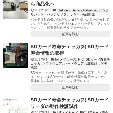
ら商品化へ
2017/11/1
Intelligent Battery Refresher
,
インテ
リジェントバッテリリフレッシャ
,
商品開発
バッテリ延命機の商品化に向けた取り組みを紹介して
いこうと思う。 インテリジェントバッテリリフレッシ
ャとして、鉛蓄電池のサルフェーション...
記事を読む
SDカード寿命チェッカ(3) SDカード
寿命情報の取得
2017/9/1
IoTメイカーズ
,
PIC
,
SDカード寿命チ
ェッカ
,
ソフトウェア
,
ハードウェア
,
回路設計
,
開発
機器
SDカードアクセスの環境が整い準備は完了した。次
は、いよいよSDカードの寿命情報の取得テストだ。
基本的な方法は、コマンドを発行してそ...
記事を読む
SDカード寿命チェッカ(2) SDカード
リーダの動作検証試作
2017/8/15
IoTメイカーズ
,
PIC
,
SDカード寿命