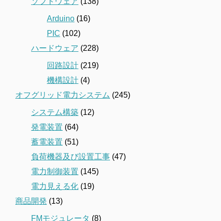
ソフトウェア
(138)
Arduino
(16)
PIC
(102)
ハードウェア
(228)
回路設計
(219)
機構設計
(4)
オフグリッド電力システム
(245)
システム構築
(12)
発電装置
(64)
蓄電装置
(51)
負荷機器及び設置工事
(47)
電力制御装置
(145)
電力見える化
(19)
商品開発
(13)
FMモジュレータ
(8)