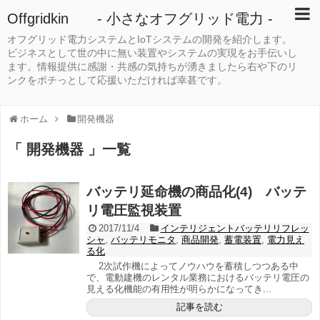
Offgridkin - 小さなオフグリッド電力 -
オフグリッド電力システムとIoTシステムの開発を紹介します。
ビジネスとして世の中に無い装置やシステムの実現をお手伝いし
ます。情報提供に感謝・共感の気持ちが湧きましたら右や下のリ
ンクをポチっとして応援いただければ幸甚です。
ホーム
開発機器
「 開発機器 」一覧
バッテリ延命機の商品化(4) バッテ
リ電圧監視装置
2017/11/4
インテリジェントバッテリリフレッ
シャ
,
バッテリモニタ
,
商品開発
,
蓄電装置
,
電力見え
る化
2次試作機によってノウハウを蓄積しつつある中
で、電動建機のレンタル業務におけるバッテリ電圧の
見える化機能の有用性が明らかになってき...
記事を読む