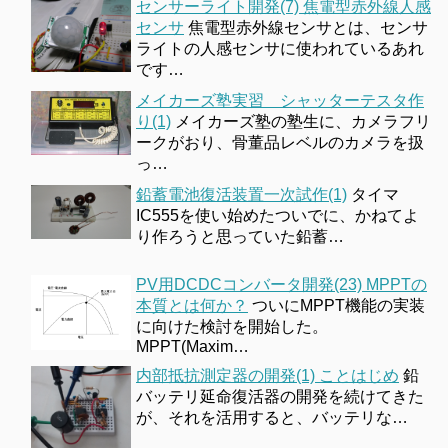
センサーライト開発(7) 焦電型赤外線人感
センサ
焦電型赤外線センサとは、センサ
ライトの人感センサに使われているあれ
です…
メイカーズ塾実習 シャッターテスタ作
り(1)
メイカーズ塾の塾生に、カメラフリ
ークがおり、骨董品レベルのカメラを扱
っ…
鉛蓄電池復活装置一次試作(1)
タイマ
IC555を使い始めたついでに、かねてよ
り作ろうと思っていた鉛蓄…
PV用DCDCコンバータ開発(23) MPPTの
本質とは何か？
ついにMPPT機能の実装
に向けた検討を開始した。
MPPT(Maxim…
内部抵抗測定器の開発(1) ことはじめ
鉛
バッテリ延命復活器の開発を続けてきた
が、それを活用すると、バッテリな…