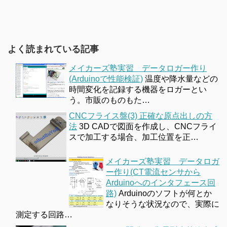
よく読まれている記事
メイカーズ塾実習 データロガー作り
(Arduinoで性能検証)
温度や降水量などの
時間変化を記録する機器をロガーとい
う。市販のものもた…
CNCフライス盤(3) 正確な原点出しの方
法
3D CADで図面を作成し、CNCフライ
スで加工する場合、加工位置を正…
メイカーズ塾実習 データロガ
ー作り(CT電流センサから
Arduinoへのインタフェース回
路)
Arduinoのソフトが何とか
なりそうな状況なので、実際に
測定する回路…