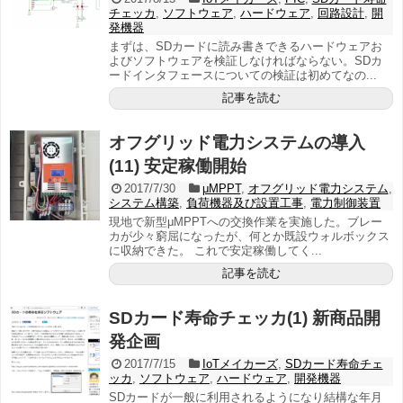
チェッカ
,
ソフトウェア
,
ハードウェア
,
回路設計
,
開
発機器
まずは、SDカードに読み書きできるハードウェアお
よびソフトウェアを検証しなければならない。SDカ
ードインタフェースについての検証は初めてなの...
記事を読む
オフグリッド電力システムの導入
(11) 安定稼働開始
2017/7/30
μMPPT
,
オフグリッド電力システム
,
システム構築
,
負荷機器及び設置工事
,
電力制御装置
現地で新型μMPPTへの交換作業を実施した。ブレー
カが少々窮屈になったが、何とか既設ウォルボックス
に収納できた。 これで安定稼働してく...
記事を読む
SDカード寿命チェッカ(1) 新商品開
発企画
2017/7/15
IoTメイカーズ
,
SDカード寿命チェ
ッカ
,
ソフトウェア
,
ハードウェア
,
開発機器
SDカードが一般に利用されるようになり結構な年月