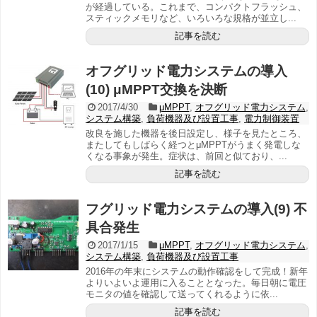
が経過している。これまで、コンパクトフラッシュ、
スティックメモリなど、いろいろな規格が並立し...
記事を読む
オフグリッド電力システムの導入
(10) μMPPT交換を決断
2017/4/30
μMPPT
,
オフグリッド電力システム
,
システム構築
,
負荷機器及び設置工事
,
電力制御装置
改良を施した機器を後日設定し、様子を見たところ、
またしてもしばらく経つとμMPPTがうまく発電しな
くなる事象が発生。症状は、前回と似ており、...
記事を読む
フグリッド電力システムの導入(9) 不
具合発生
2017/1/15
μMPPT
,
オフグリッド電力システム
,
システム構築
,
負荷機器及び設置工事
2016年の年末にシステムの動作確認をして完成！新年
よりいよいよ運用に入ることとなった。毎日朝に電圧
モニタの値を確認して送ってくれるように依...
記事を読む