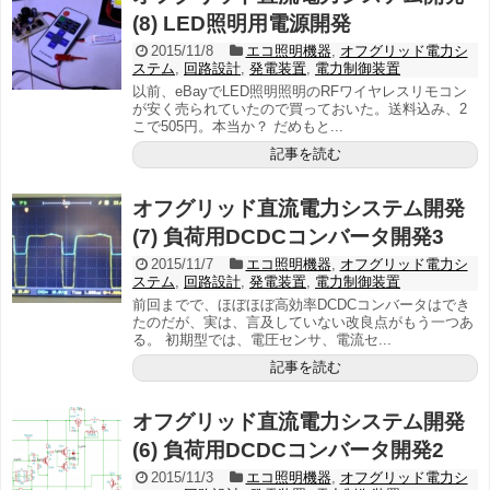
(8) LED照明用電源開発
2015/11/8
エコ照明機器
,
オフグリッド電力シ
ステム
,
回路設計
,
発電装置
,
電力制御装置
以前、eBayでLED照明照明のRFワイヤレスリモコン
が安く売られていたので買っておいた。送料込み、2
こで505円。本当か？ だめもと...
記事を読む
オフグリッド直流電力システム開発
(7) 負荷用DCDCコンバータ開発3
2015/11/7
エコ照明機器
,
オフグリッド電力シ
ステム
,
回路設計
,
発電装置
,
電力制御装置
前回までで、ほぼほぼ高効率DCDCコンバータはでき
たのだが、実は、言及していない改良点がもう一つあ
る。 初期型では、電圧センサ、電流セ...
記事を読む
オフグリッド直流電力システム開発
(6) 負荷用DCDCコンバータ開発2
2015/11/3
エコ照明機器
,
オフグリッド電力シ