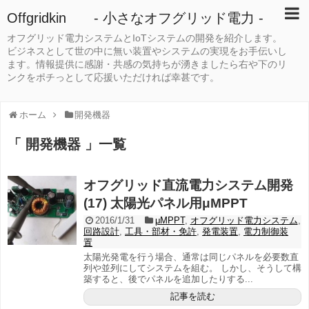
Offgridkin - 小さなオフグリッド電力 -
オフグリッド電力システムとIoTシステムの開発を紹介します。
ビジネスとして世の中に無い装置やシステムの実現をお手伝いし
ます。情報提供に感謝・共感の気持ちが湧きましたら右や下のリ
ンクをポチっとして応援いただければ幸甚です。
ホーム
開発機器
「 開発機器 」一覧
オフグリッド直流電力システム開発
(17) 太陽光パネル用μMPPT
2016/1/31
μMPPT
,
オフグリッド電力システム
,
回路設計
,
工具・部材・免許
,
発電装置
,
電力制御装
置
太陽光発電を行う場合、通常は同じパネルを必要数直
列や並列にしてシステムを組む。 しかし、そうして構
築すると、後でパネルを追加したりする...
記事を読む