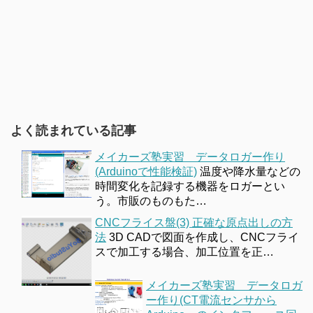
よく読まれている記事
メイカーズ塾実習 データロガー作り
(Arduinoで性能検証)
温度や降水量などの
時間変化を記録する機器をロガーとい
う。市販のものもた…
CNCフライス盤(3) 正確な原点出しの方
法
3D CADで図面を作成し、CNCフライ
スで加工する場合、加工位置を正…
メイカーズ塾実習 データロガ
ー作り(CT電流センサから