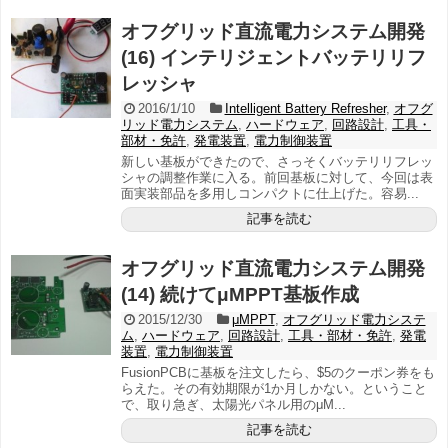
オフグリッド直流電力システム開発
(16) インテリジェントバッテリリフ
レッシャ
2016/1/10
Intelligent Battery Refresher
,
オフグ
リッド電力システム
,
ハードウェア
,
回路設計
,
工具・
部材・免許
,
発電装置
,
電力制御装置
新しい基板ができたので、さっそくバッテリリフレッ
シャの調整作業に入る。前回基板に対して、今回は表
面実装部品を多用しコンパクトに仕上げた。容易...
記事を読む
オフグリッド直流電力システム開発
(14) 続けてμMPPT基板作成
2015/12/30
μMPPT
,
オフグリッド電力システ
ム
,
ハードウェア
,
回路設計
,
工具・部材・免許
,
発電
装置
,
電力制御装置
FusionPCBに基板を注文したら、$5のクーポン券をも
らえた。その有効期限が1か月しかない。ということ
で、取り急ぎ、太陽光パネル用のμM...
記事を読む