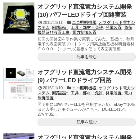
オフグリッド直流電力システム開発
(10) パワーLEDドライブ回路実装
2015/11/11
エコ照明機器
,
オフグリッド電力シ
ステム
,
回路設計
,
工具・部材・免許
,
発電装置
,
負荷
機器及び設置工事
,
電力制御装置
前回の回路図を手作業で実装してみた。基板は、秋月
電子の表面実装プロトタイプ用高放熱基板材料新素材
ＥＣＯＯＬ(エクール)基板を使って表面実装部...
記事を読む
オフグリッド直流電力システム開発
(9) パワーLEDドライブ回路
2015/11/10
エコ照明機器
,
オフグリッド電力シ
ステム
,
回路設計
,
工具・部材・免許
,
発電装置
,
電力
制御装置
照明用に10WパワーLEDを利用するため、eBayで10個
ほど入手したモジュールがこちら。DC-LE14154。
27Vで35...
記事を読む
オフグリッド直流電力システム開発