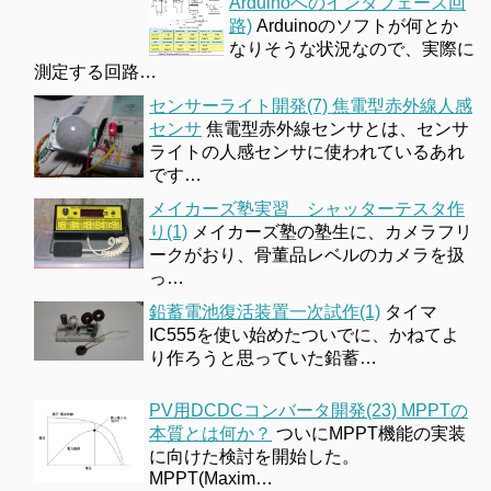
Arduinoへのインタフェース回
路)
Arduinoのソフトが何とか
なりそうな状況なので、実際に
測定する回路…
センサーライト開発(7) 焦電型赤外線人感
センサ
焦電型赤外線センサとは、センサ
ライトの人感センサに使われているあれ
です…
メイカーズ塾実習 シャッターテスタ作
り(1)
メイカーズ塾の塾生に、カメラフリ
ークがおり、骨董品レベルのカメラを扱
っ…
鉛蓄電池復活装置一次試作(1)
タイマ
IC555を使い始めたついでに、かねてよ
り作ろうと思っていた鉛蓄…
PV用DCDCコンバータ開発(23) MPPTの
本質とは何か？
ついにMPPT機能の実装
に向けた検討を開始した。
MPPT(Maxim…