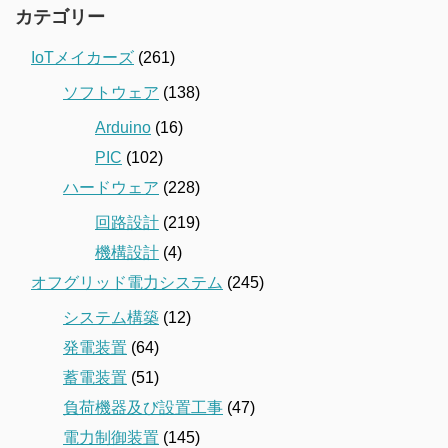
カテゴリー
IoTメイカーズ
(261)
ソフトウェア
(138)
Arduino
(16)
PIC
(102)
ハードウェア
(228)
回路設計
(219)
機構設計
(4)
オフグリッド電力システム
(245)
システム構築
(12)
発電装置
(64)
蓄電装置
(51)
負荷機器及び設置工事
(47)
電力制御装置
(145)