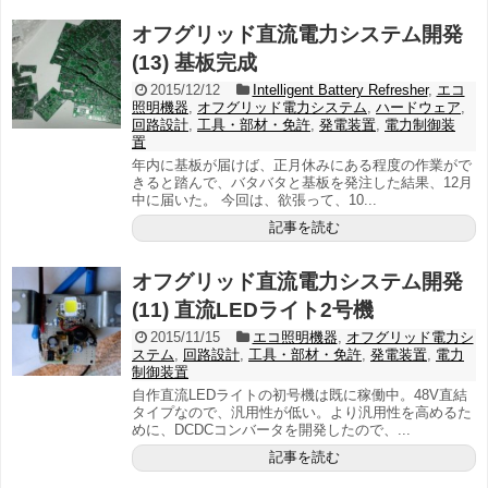
オフグリッド直流電力システム開発
(13) 基板完成
2015/12/12
Intelligent Battery Refresher
,
エコ
照明機器
,
オフグリッド電力システム
,
ハードウェア
,
回路設計
,
工具・部材・免許
,
発電装置
,
電力制御装
置
年内に基板が届けば、正月休みにある程度の作業がで
きると踏んで、バタバタと基板を発注した結果、12月
中に届いた。 今回は、欲張って、10...
記事を読む
オフグリッド直流電力システム開発
(11) 直流LEDライト2号機
2015/11/15
エコ照明機器
,
オフグリッド電力シ
ステム
,
回路設計
,
工具・部材・免許
,
発電装置
,
電力
制御装置
自作直流LEDライトの初号機は既に稼働中。48V直結
タイプなので、汎用性が低い。より汎用性を高めるた
めに、DCDCコンバータを開発したので、...
記事を読む