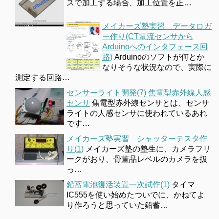
スで加工する場合、加工位置を正…
メイカーズ塾実習 データロガ
ー作り(CT電流センサから
Arduinoへのインタフェース回
路)
Arduinoのソフトが何とか
なりそうな状況なので、実際に
測定する回路…
センサーライト開発(7) 焦電型赤外線人感
センサ
焦電型赤外線センサとは、センサ
ライトの人感センサに使われているあれ
です…
メイカーズ塾実習 シャッターテスタ作
り(1)
メイカーズ塾の塾生に、カメラフリ
ークがおり、骨董品レベルのカメラを扱
っ…
鉛蓄電池復活装置一次試作(1)
タイマ
IC555を使い始めたついでに、かねてよ
り作ろうと思っていた鉛蓄…