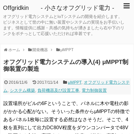
Offgridkin - 小さなオフグリッド電力 -
オフグリッド電力システムとIoTシステムの開発を紹介します。
ビジネスとして世の中に無い装置やシステムの実現をお手伝いし
ます。情報提供に感謝・共感の気持ちが湧きましたら右や下のリ
ンクをポチっとして応援いただければ幸甚です。
ホーム
開発機器
μMPPT
オフグリッド電力システムの導入(4) μMPPT制
御装置の製造
2016/11/6
2017/11/14
μMPPT
,
オフグリッド電力システ
ム
,
システム構築
,
負荷機器及び設置工事
,
電力制御装置
設置場所がビルの6Fということで、パネルに木や電柱の影
がかかる心配がない。そういった条件からμMPPTの特徴で
あるパネル1枚毎に設置する必然はなさそうだ。そこで、4
枚を直列にして出力DC80V程度をダウンコンバータで48V