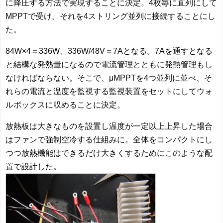
に降圧する方法で実現することに決定。4枚毎に直列にして
MPPTで受け、それを4ストリング並列に接続することにし
た。
84W×4＝336W、336W/48V＝7Aとなる。7Aを通すとなる
と結構な発熱量になるので電流管理とともに発熱管理もし
なければならない。そこで、μMPPTを4つ並列に並べ、そ
れらの電流と温度を監視する監視装置をセットにしてウォ
ルボックスに収めることに決定。
放熱板は大きなものを設置し温度が一定以上上昇した場合
はファンで強制空冷する仕組みに。全体をコンパクトにし
つつ放熱機能はできるだけ大きくするためにこのような配
置で設計した。