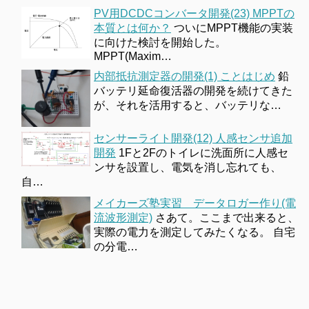
PV用DCDCコンバータ開発(23) MPPTの
本質とは何か？
ついにMPPT機能の実装
に向けた検討を開始した。
MPPT(Maxim…
内部抵抗測定器の開発(1) ことはじめ
鉛
バッテリ延命復活器の開発を続けてきた
が、それを活用すると、バッテリな…
センサーライト開発(12) 人感センサ追加
開発
1Fと2Fのトイレに洗面所に人感セ
ンサを設置し、電気を消し忘れても、
自…
メイカーズ塾実習 データロガー作り(電
流波形測定)
さあて。ここまで出来ると、
実際の電力を測定してみたくなる。 自宅
の分電…