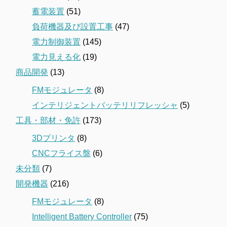
蓄電装置
(51)
負荷機器及び設置工事
(47)
電力制御装置
(145)
電力見える化
(19)
商品開発
(13)
FMモジュレータ
(8)
インテリジェントバッテリリフレッシャ
(5)
工具・部材・免許
(173)
3Dプリンタ
(8)
CNCフライス盤
(6)
未分類
(7)
開発機器
(216)
FMモジュレータ
(8)
Intelligent Battery Controller
(75)