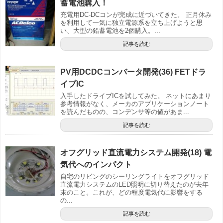
蓄電池購入！
充電用DC-DCコンが完成に近づいてきた。 正月休み
を利用して一気に独立電源系を立ち上げようと思
い、大型の鉛蓄電池を2個購入。...
記事を読む
PV用DCDCコンバータ開発(36) FETドラ
イブIC
入手したドライブICを試してみた。 ネットにあまり
参考情報がなく、メーカのアプリケーションノート
を読んだものの、コンデンサ等の値があま...
記事を読む
オフグリッド直流電力システム開発(18) 電
気代へのインパクト
自宅のリビングのシーリングライトをオフグリッド
直流電力システムのLED照明に切り替えたのが去年
末のこと。これが、どの程度電気代に影響をする
の...
記事を読む