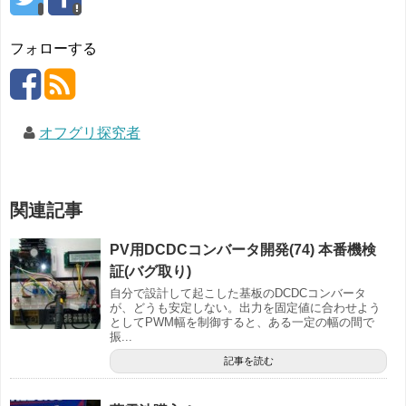
フォローする
オフグリ探究者
関連記事
PV用DCDCコンバータ開発(74) 本番機検
証(バグ取り)
自分で設計して起こした基板のDCDCコンバータ
が、どうも安定しない。出力を固定値に合わせよう
としてPWM幅を制御すると、ある一定の幅の間で
振...
記事を読む