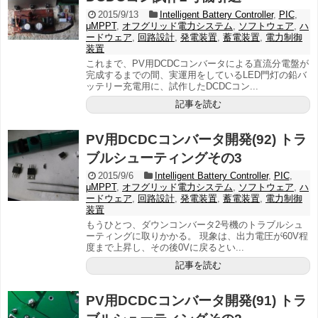
2015/9/13
Intelligent Battery Controller
,
PIC
,
μMPPT
,
オフグリッド電力システム
,
ソフトウェア
,
ハ
ードウェア
,
回路設計
,
発電装置
,
蓄電装置
,
電力制御
装置
これまで、PV用DCDCコンバータによる直流分電盤が
完成するまでの間、実運用をしているLED門灯の鉛バ
ッテリー充電用に、試作したDCDCコン...
記事を読む
PV用DCDCコンバータ開発(92) トラ
ブルシューティングその3
2015/9/6
Intelligent Battery Controller
,
PIC
,
μMPPT
,
オフグリッド電力システム
,
ソフトウェア
,
ハ
ードウェア
,
回路設計
,
発電装置
,
蓄電装置
,
電力制御
装置
もうひとつ、ダウンコンバータ2号機のトラブルシュ
ーティングに取りかかる。 現象は、出力電圧が60V程
度まで上昇し、その後0Vに戻るとい...
記事を読む
PV用DCDCコンバータ開発(91) トラ