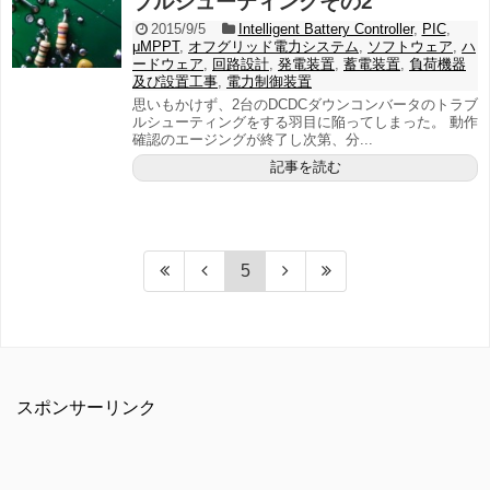
ブルシューティングその2
2015/9/5
Intelligent Battery Controller
,
PIC
,
μMPPT
,
オフグリッド電力システム
,
ソフトウェア
,
ハ
ードウェア
,
回路設計
,
発電装置
,
蓄電装置
,
負荷機器
及び設置工事
,
電力制御装置
思いもかけず、2台のDCDCダウンコンバータのトラブ
ルシューティングをする羽目に陥ってしまった。 動作
確認のエージングが終了し次第、分...
記事を読む
5
スポンサーリンク