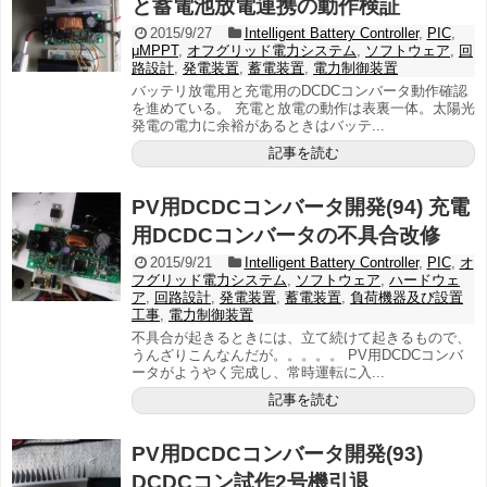
と蓄電池放電連携の動作検証
2015/9/27
Intelligent Battery Controller
,
PIC
,
μMPPT
,
オフグリッド電力システム
,
ソフトウェア
,
回
路設計
,
発電装置
,
蓄電装置
,
電力制御装置
バッテリ放電用と充電用のDCDCコンバータ動作確認
を進めている。 充電と放電の動作は表裏一体。太陽光
発電の電力に余裕があるときはバッテ...
記事を読む
PV用DCDCコンバータ開発(94) 充電
用DCDCコンバータの不具合改修
2015/9/21
Intelligent Battery Controller
,
PIC
,
オ
フグリッド電力システム
,
ソフトウェア
,
ハードウェ
ア
,
回路設計
,
発電装置
,
蓄電装置
,
負荷機器及び設置
工事
,
電力制御装置
不具合が起きるときには、立て続けて起きるもので、
うんざりこんなんだが。。。。。 PV用DCDCコンバ
ータがようやく完成し、常時運転に入...
記事を読む
PV用DCDCコンバータ開発(93)
DCDCコン試作2号機引退