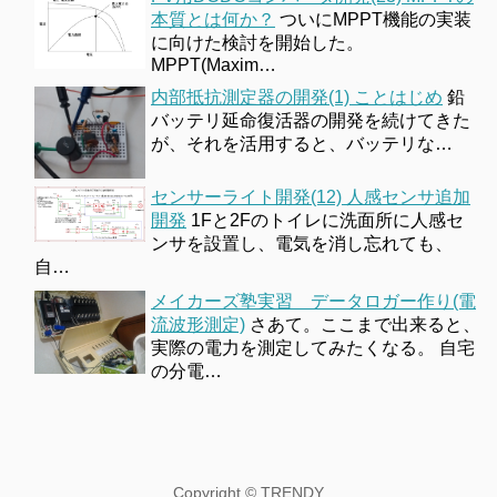
本質とは何か？
ついにMPPT機能の実装
に向けた検討を開始した。
MPPT(Maxim…
内部抵抗測定器の開発(1) ことはじめ
鉛
バッテリ延命復活器の開発を続けてきた
が、それを活用すると、バッテリな…
センサーライト開発(12) 人感センサ追加
開発
1Fと2Fのトイレに洗面所に人感セ
ンサを設置し、電気を消し忘れても、
自…
メイカーズ塾実習 データロガー作り(電
流波形測定)
さあて。ここまで出来ると、
実際の電力を測定してみたくなる。 自宅
の分電…
Copyright ©
TRENDY