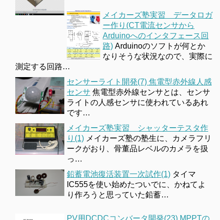
メイカーズ塾実習 データロガ
ー作り(CT電流センサから
Arduinoへのインタフェース回
路)
Arduinoのソフトが何とか
なりそうな状況なので、実際に
測定する回路…
センサーライト開発(7) 焦電型赤外線人感
センサ
焦電型赤外線センサとは、センサ
ライトの人感センサに使われているあれ
です…
メイカーズ塾実習 シャッターテスタ作
り(1)
メイカーズ塾の塾生に、カメラフリ
ークがおり、骨董品レベルのカメラを扱
っ…
鉛蓄電池復活装置一次試作(1)
タイマ
IC555を使い始めたついでに、かねてよ
り作ろうと思っていた鉛蓄…
PV用DCDCコンバータ開発(23) MPPTの