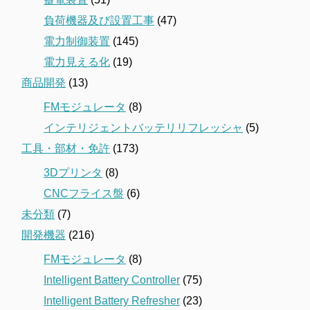
負荷機器及び設置工事
(47)
電力制御装置
(145)
電力見える化
(19)
商品開発
(13)
FMモジュレータ
(8)
インテリジェントバッテリリフレッシャ
(5)
工具・部材・免許
(173)
3Dプリンタ
(8)
CNCフライス盤
(6)
未分類
(7)
開発機器
(216)
FMモジュレータ
(8)
Intelligent Battery Controller
(75)
Intelligent Battery Refresher
(23)