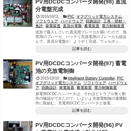
PV用DCDCコンバータ開発(98) 直流
分電盤完成
2015/10/11
PIC
,
オフグリッド電力システム
,
ソフトウェア
,
ハードウェア
,
回路設計
,
工具・部材・
免許
,
発電装置
,
直流分電盤
,
蓄電装置
,
電力制御装置
追加で購入していた直流用ブレーカが届いたので、負
荷用のブレーカ、バッテリ充放電用のブレーカも組込
んで、直流分電盤が、ようやく完成。ウォルボッ...
記事を読む
PV用DCDCコンバータ開発(97) 蓄電
池の充放電制御
2015/10/10
Intelligent Battery Controller
,
PIC
,
オフグリッド電力システム
,
ソフトウェア
,
ハードウェ
ア
,
回路設計
,
発電装置
,
蓄電装置
,
電力制御装置
放電用DCDCコンバータは、それほどトラブル無く動
作の確認ができたので、いよいよ充放電制御の連携動
作に取組む。充電用DCDCコンバータと放電...
記事を読む
PV用DCDCコンバータ開発(96) PV