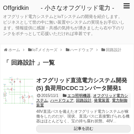
Offgridkin - 小さなオフグリッド電力 -
オフグリッド電力システムとIoTシステムの開発を紹介します。
ビジネスとして世の中に無い装置やシステムの実現をお手伝いし
ます。情報提供に感謝・共感の気持ちが湧きましたら右や下のリ
ンクをポチっとして応援いただければ幸甚です。
ホーム
IoTメイカーズ
ハードウェア
回路設計
「 回路設計 」一覧
オフグリッド直流電力システム開発
(5) 負荷用DCDCコンバータ開発1
2015/11/1
エコ照明機器
,
オフグリッド電力シ
ステム
,
ハードウェア
,
回路設計
,
発電装置
,
電力制御
装置
48V直流バスを備えたオフグリッド電力システムが稼
働をしたのだが、現状、直流バスに直接繋げられる機
器はほとんどなく、宝の持ち腐れ状態。48V...
記事を読む