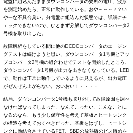
電盤に組込んだままダウンコンバータの要所の電圧、波形
を測定始めたら、正常に動作している。おや～～～？？い
やーな不具合臭い。分電盤に組込んだ状態では、詳細にチ
ェックできないので、ひとまず分解してダウンコンバータ2
号機を取り出した。
故障解析をしている間に他のDCDCコンバータのエージン
グテストは続けようと思い、ダウンコンバータ1号機とアッ
プコンバータ2号機の組合わせでテストを開始したところ、
ダウンコンバータ1号機が出力を出さなくなっている。LED
で、動作は正常に動作しているように見えるが、出力電圧
がぜんぜん上がらない。おいおい！・・・・
結局、ダウンコンバータ1号機も取り外して故障原因を調べ
なければなってしまった。なんてこったい。こんなことに
なるのなら、もう少し保守性を考えて基板とヒートシンク
の構造を考えておくべきだった。基板をはずし、ヒートシ
ンクに熱結合させているFET、SBDの放熱版のビス留めを