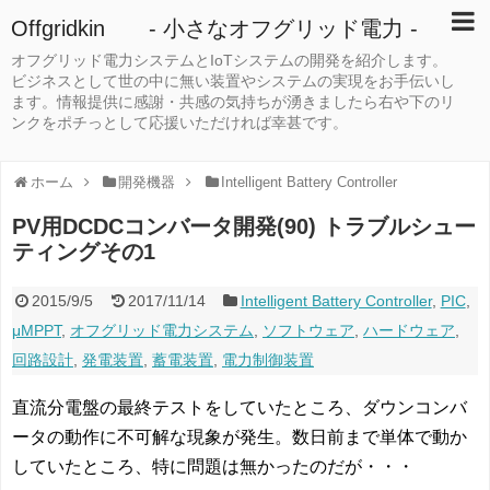
Offgridkin - 小さなオフグリッド電力 -
オフグリッド電力システムとIoTシステムの開発を紹介します。
ビジネスとして世の中に無い装置やシステムの実現をお手伝いし
ます。情報提供に感謝・共感の気持ちが湧きましたら右や下のリ
ンクをポチっとして応援いただければ幸甚です。
ホーム
開発機器
Intelligent Battery Controller
PV用DCDCコンバータ開発(90) トラブルシュー
ティングその1
2015/9/5
2017/11/14
Intelligent Battery Controller
,
PIC
,
μMPPT
,
オフグリッド電力システム
,
ソフトウェア
,
ハードウェア
,
回路設計
,
発電装置
,
蓄電装置
,
電力制御装置
直流分電盤の最終テストをしていたところ、ダウンコンバ
ータの動作に不可解な現象が発生。数日前まで単体で動か
していたところ、特に問題は無かったのだが・・・