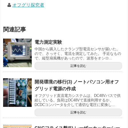
オフグリ探究者
関連記事
電力測定実験
中国から購入したクランプ型電流センサが届いた。
ので、さっそく、電流を測定してみた。 手近なもの
で、縦型扇風機があったので、波形をオシロ...
記事を読む
開発環境の移行(3) ノートパソコン用オフ
グリッド電源の作成
オフグリッド直流電力システムは、DC48Vバスで供
給している。負荷はDC48Vで直接利用するか、
DCDCコンバータを介して適切な電圧に変換し...
記事を読む