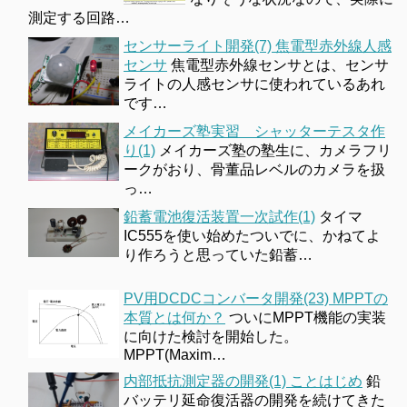
測定する回路…
センサーライト開発(7) 焦電型赤外線人感
センサ
焦電型赤外線センサとは、センサ
ライトの人感センサに使われているあれ
です…
メイカーズ塾実習 シャッターテスタ作
り(1)
メイカーズ塾の塾生に、カメラフリ
ークがおり、骨董品レベルのカメラを扱
っ…
鉛蓄電池復活装置一次試作(1)
タイマ
IC555を使い始めたついでに、かねてよ
り作ろうと思っていた鉛蓄…
PV用DCDCコンバータ開発(23) MPPTの
本質とは何か？
ついにMPPT機能の実装
に向けた検討を開始した。
MPPT(Maxim…
内部抵抗測定器の開発(1) ことはじめ
鉛
バッテリ延命復活器の開発を続けてきた