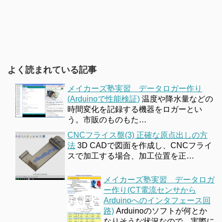
よく読まれている記事
メイカーズ塾実習 データロガー作り
(Arduinoで性能検証)
温度や降水量などの
時間変化を記録する機器をロガーとい
う。市販のものもた…
CNCフライス盤(3) 正確な原点出しの方
法
3D CADで図面を作成し、CNCフライ
スで加工する場合、加工位置を正…
メイカーズ塾実習 データロガ
ー作り(CT電流センサから
Arduinoへのインタフェース回
路)
Arduinoのソフトが何とか
なりそうな状況なので、実際に