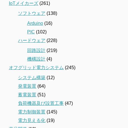
IoTメイカーズ
(261)
ソフトウェア
(138)
Arduino
(16)
PIC
(102)
ハードウェア
(228)
回路設計
(219)
機構設計
(4)
オフグリッド電力システム
(245)
システム構築
(12)
発電装置
(64)
蓄電装置
(51)
負荷機器及び設置工事
(47)
電力制御装置
(145)
電力見える化
(19)