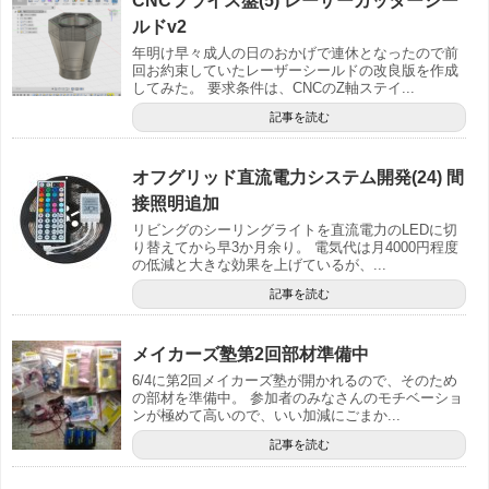
CNCフライス盤(5) レーザーカッターシー
ルドv2
年明け早々成人の日のおかげで連休となったので前
回お約束していたレーザーシールドの改良版を作成
してみた。 要求条件は、CNCのZ軸ステイ...
記事を読む
オフグリッド直流電力システム開発(24) 間
接照明追加
リビングのシーリングライトを直流電力のLEDに切
り替えてから早3か月余り。 電気代は月4000円程度
の低減と大きな効果を上げているが、...
記事を読む
メイカーズ塾第2回部材準備中
6/4に第2回メイカーズ塾が開かれるので、そのため
の部材を準備中。 参加者のみなさんのモチベーショ
ンが極めて高いので、いい加減にごまか...
記事を読む