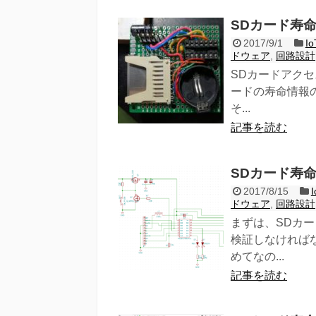
SDカード寿命
2017/9/1
I
ドウェア
,
回路設計
SDカードアク
ードの寿命情報
そ...
記事を読む
SDカード寿命
2017/8/15
ドウェア
,
回路設計
まずは、SDカ
検証しなければ
めてなの...
記事を読む