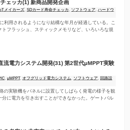
チェッカ(1) 新商品開発企画
IoTメイカーズ
,
SDカード寿命チェッカ
,
ソフトウェア
,
ハードウ
般に利用されるようになり結構な年月が経過している。こ
クトフラッシュ、スティックメモリなど、いろいろな規
流電力システム開発(31) 第2世代μMPPT実験
PIC
,
μMPPT
,
オフグリッド電力システム
,
ソフトウェア
,
回路設
T回路の実験機をパネルに設置してしばらく発電の様子を観
十分に電力を引き出すことができなかった。ゲートパル