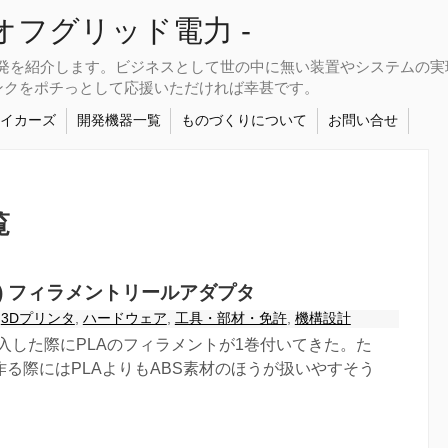
さなオフグリッド電力 -
開発を紹介します。ビジネスとして世の中に無い装置やシステムの
ンクをポチっとして応援いただければ幸甚です。
メイカーズ
開発機器一覧
ものづくりについて
お問い合せ
覧
5) フィラメントリールアダプタ
3Dプリンタ
,
ハードウェア
,
工具・部材・免許
,
機構設計
入した際にPLAのフィラメントが1巻付いてきた。た
る際にはPLAよりもABS素材のほうが扱いやすそう