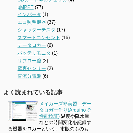
μMPPT
(77)
インバータ
(1)
エコ照明機器
(37)
シャッターテスタ
(17)
スマートコンセント
(16)
データロガー
(6)
バッテリモニタ
(1)
リフロー釜
(3)
壁裏センサー
(2)
直流分電盤
(6)
よく読まれている記事
メイカーズ塾実習 デー
タロガー作り(Arduinoで
性能検証)
温度や降水量
などの時間変化を記録す
る機器をロガーという。市販のものも