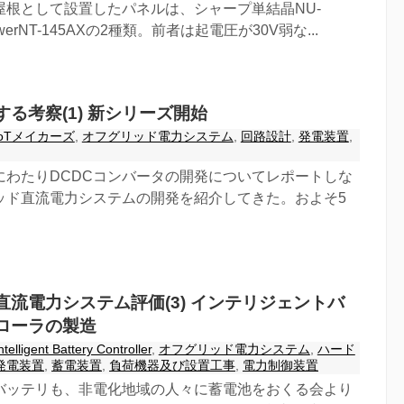
屋根として設置したパネルは、シャープ単結晶NU-
owerNT-145AXの2種類。前者は起電圧が30V弱な...
る考察(1) 新シリーズ開始
IoTメイカーズ
,
オフグリッド電力システム
,
回路設計
,
発電装置
,
にわたりDCDCコンバータの開発についてレポートしな
ッド直流電力システムの開発を紹介してきた。およそ5
直流電力システム評価(3) インテリジェントバ
ローラの製造
ntelligent Battery Controller
,
オフグリッド電力システム
,
ハード
発電装置
,
蓄電装置
,
負荷機器及び設置工事
,
電力制御装置
バッテリも、非電化地域の人々に蓄電池をおくる会より