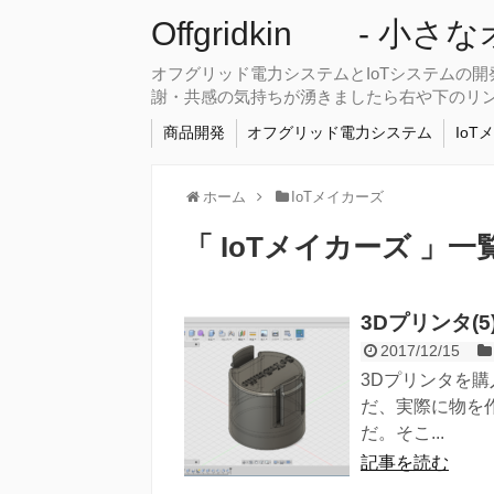
Offgridkin - 小
オフグリッド電力システムとIoTシステムの
謝・共感の気持ちが湧きましたら右や下のリ
商品開発
オフグリッド電力システム
IoT
ホーム
IoTメイカーズ
「 IoTメイカーズ 」一
3Dプリンタ(
2017/12/15
3Dプリンタを購
だ、実際に物を作
だ。そこ...
記事を読む