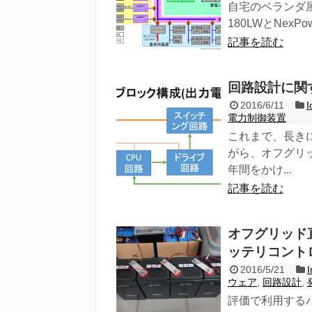
自宅のベランダ
180LWとNexP
記事を読む
回路設計に関す
2016/6/11
電力制御装置
これまで、長き
がら、オフグリ
年間をかけ...
記事を読む
オフグリッド
ッテリコント
2016/5/21
I
ウェア
,
回路設計
,
評価で利用する