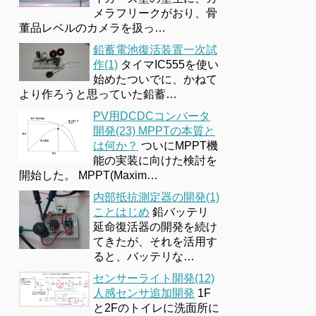
メラフリークがおり、骨
董品レベルのカメラを扱っ…
鉛蓄電池復活装置一次試
作(1)
タイマIC555を使い
始めたついでに、かねて
より作ろうと思っていた鉛蓄…
PV用DCDCコンバータ
開発(23) MPPTの本質と
は何か？
ついにMPPT機
能の実装に向けた検討を
開始した。 MPPT(Maxim…
内部抵抗測定器の開発(1)
ことはじめ
鉛バッテリ
延命復活器の開発を続け
てきたが、それを活用す
ると、バッテリな…
センサーライト開発(12)
人感センサ追加開発
1F
と2Fのトイレに洗面所に