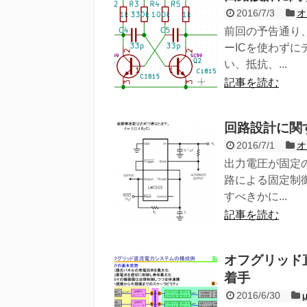
2016/7/3
オ
前回の予告通り
ーICを使わず
い、抵抗、...
記事を読む
回路設計に関す
2016/7/1
オ
出力電圧が固定
路による固定制
すべきかに...
記事を読む
オフグリッド直
着手
2016/6/30