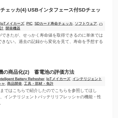
チェッカ(4) USBインタフェース付SDチェッ
IoTメイカーズ
,
PIC
,
SDカード寿命チェッカ
,
ソフトウェア
,
ハ
計
,
開発機器
ができたが、せっかく寿命値を取得できるのに単体では
できない。過去の記録から変化を見て、寿命を予想する
機の商品化(2) 蓄電池の評価方法
ntelligent Battery Refresher
,
IoTメイカーズ
,
インテリジェント
シャ
,
商品開発
,
工具・部材・免許
発まではこちらで紹介したのでこちらを参照してほし
は、インテリジェントバッテリリフレッシャの機能・性
.