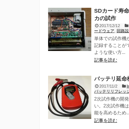
SDカード寿命
カの試作
2017/12/12
ードウェア
,
回路設
単体での試作機
記録することが
ような使い方...
記事を読む
バッテリ延命
2017/11/2
I
バッテリリフレッ
2次試作機の開
い。2次試作機
能を高めるため..
記事を読む