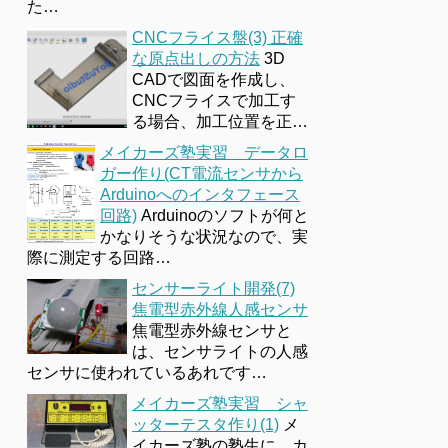
た…
CNCフライス盤(3) 正確
な原点出しの方法
3D
CADで図面を作成し、
CNCフライスで加工す
る場合、加工位置を正…
メイカーズ塾実習 データロ
ガー作り(CT電流センサから
Arduinoへのインタフェース
回路)
Arduinoのソフトが何と
かなりそうな状況なので、実
際に測定する回路…
センサーライト開発(7)
焦電型赤外線人感センサ
焦電型赤外線センサと
は、センサライトの人感
センサに使われているあれです…
メイカーズ塾実習 シャ
ッターテスタ作り(1)
メ
イカーズ塾の塾生に、カ