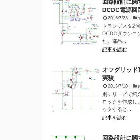
回路設計に関
DCDC電源回
2016/7/23
トランジスタ2
DCDCダウンコ
た。部品...
記事を読む
オフグリッド直
実験
2016/7/10
別シリーズで紹
ロックを作成し
ックすると...
記事を読む
回路設計に関す