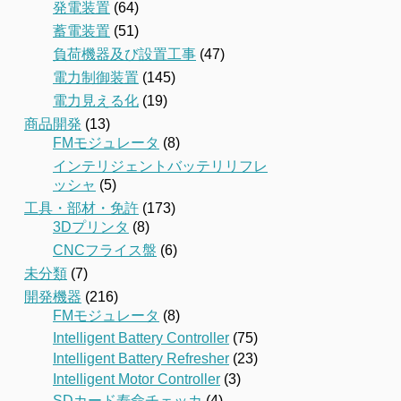
発電装置
(64)
蓄電装置
(51)
負荷機器及び設置工事
(47)
電力制御装置
(145)
電力見える化
(19)
商品開発
(13)
FMモジュレータ
(8)
インテリジェントバッテリリフレ
ッシャ
(5)
工具・部材・免許
(173)
3Dプリンタ
(8)
CNCフライス盤
(6)
未分類
(7)
開発機器
(216)
FMモジュレータ
(8)
Intelligent Battery Controller
(75)
Intelligent Battery Refresher
(23)
Intelligent Motor Controller
(3)
SDカード寿命チェッカ
(4)