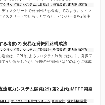
フグリッド電力システム
,
回路設計
,
発電装置
,
電力制御装置
、ディスクリートで発振回路を構成してみよう。タイマ
にディスクリートで組もうとすると、インバータを2個使
る考察(2) 安易な発振回路構成法
フグリッド電力システム
,
回路設計
,
発電装置
,
電力制御装置
の場合は、CPUによるプログラム制御ではなく、発振回
御で良い旨記したが、実際の発振回路はどのように構成
流電力システム開発(29) 第2世代μMPPT開発
μMPPT
,
オフグリッド電力システム
,
回路設計
,
電力制御装置