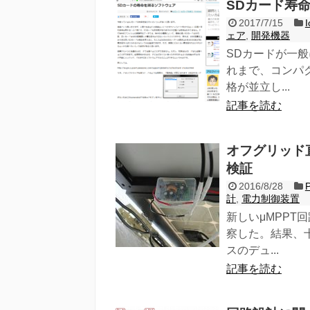
SDカード寿命
2017/7/15
ェア
,
開発機器
SDカードが一
れまで、コンパ
格が並立し...
記事を読む
オフグリッド直
検証
2016/8/28
計
,
電力制御装置
新しいμMPP
察した。結果、
スのデュ...
記事を読む