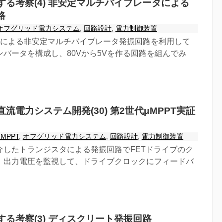
する考察(4) 非安定マルチバイブレータによる
路
オフグリッド電力システム
,
回路設計
,
電力制御装置
個による非安定マルチバイブレータ発振回路を利用して
ンバータを構成し、80Vから5Vを作る回路を組んでみ
流電力システム開発(30) 第2世代μMPPT実証
μMPPT
,
オフグリッド電力システム
,
回路設計
,
電力制御装置
介したトランジスタによる発振回路でFETドライブのク
、出力電圧を監視して、ドライブクロックにフィードバ
る考察(3) ディスクリート発振回路