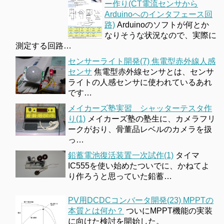
ー作り(CT電流センサから
Arduinoへのインタフェース回
路)
Arduinoのソフトが何とか
なりそうな状況なので、実際に
測定する回路…
センサーライト開発(7) 焦電型赤外線人感
センサ
焦電型赤外線センサとは、センサ
ライトの人感センサに使われているあれ
です…
メイカーズ塾実習 シャッターテスタ作
り(1)
メイカーズ塾の塾生に、カメラフリ
ークがおり、骨董品レベルのカメラを扱
っ…
鉛蓄電池復活装置一次試作(1)
タイマ
IC555を使い始めたついでに、かねてよ
り作ろうと思っていた鉛蓄…
PV用DCDCコンバータ開発(23) MPPTの
本質とは何か？
ついにMPPT機能の実装
に向けた検討を開始した。