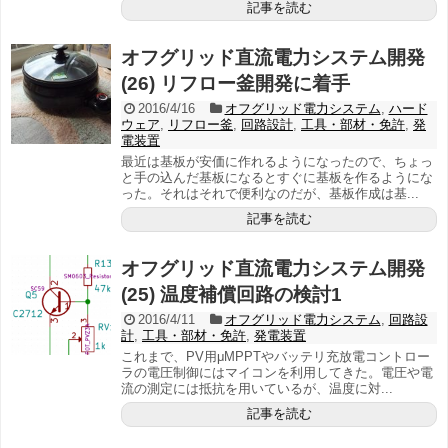
記事を読む
オフグリッド直流電力システム開発
(26) リフロー釜開発に着手
2016/4/16
オフグリッド電力システム
,
ハード
ウェア
,
リフロー釜
,
回路設計
,
工具・部材・免許
,
発
電装置
最近は基板が安価に作れるようになったので、ちょっ
と手の込んだ基板になるとすぐに基板を作るようにな
った。それはそれで便利なのだが、基板作成は基...
記事を読む
オフグリッド直流電力システム開発
(25) 温度補償回路の検討1
2016/4/11
オフグリッド電力システム
,
回路設
計
,
工具・部材・免許
,
発電装置
これまで、PV用μMPPTやバッテリ充放電コントロー
ラの電圧制御にはマイコンを利用してきた。電圧や電
流の測定には抵抗を用いているが、温度に対...
記事を読む