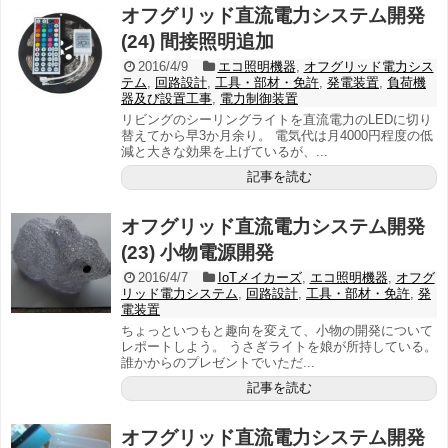
オフグリッド直流電力システム開発
(24) 間接照明追加
2016/4/9
エコ照明機器
,
オフグリッド電力シス
テム
,
回路設計
,
工具・部材・免許
,
発電装置
,
負荷機
器及び設置工事
,
電力制御装置
リビングのシーリングライトを直流電力のLEDに切り
替えてから早3か月余り。 電気代は月4000円程度の低
減と大きな効果を上げているが、...
記事を読む
オフグリッド直流電力システム開発
(23) 小物電源開発
2016/4/7
IoTメイカーズ
,
エコ照明機器
,
オフグ
リッド電力システム
,
回路設計
,
工具・部材・免許
,
発
電装置
ちょっといつもと趣向を変えて、小物の開発について
レポートしよう。 うさぎライトを娘が所持している。
誰かからのプレゼントでいただ...
記事を読む
オフグリッド直流電力システム開発