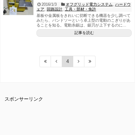
2016/1/3
オフグリッド電力システム
,
ハードウ
ェア
,
回路設計
,
工具・部材・免許
基板や金属板をきれいに切断できる機器を少し調べて
みたら、バンドソーという卓上型の電動のこぎりがあ
ることを知る。電動糸鋸は、鋸刃が上下するのに...
記事を読む
4
スポンサーリンク