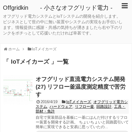
Offgridkin - 小さなオフグリッド電力 -
オフグリッド電力システムとIoTシステムの開発を紹介します。
ビジネスとして世の中に無い装置やシステムの実現をお手伝いし
ます。情報提供に感謝・共感の気持ちが湧きましたら右や下のリ
ンクをポチっとして応援いただければ幸甚です。
ホーム
IoTメイカーズ
「 IoTメイカーズ 」一覧
オフグリッド直流電力システム開発
(27) リフロー釜温度測定精度で苦労
す
2016/4/19
IoTメイカーズ
,
オフグリッド電力シ
ステム
,
ハードウェア
,
リフロー釜
,
回路設計
,
工具・
部材・免許
自宅で実装部品を基板に一基にはんだ付けするリフロ
ー装置を開発する計画。 ちょいちょいと回路図引いて
簡単に実現できると安易に思っていたの...