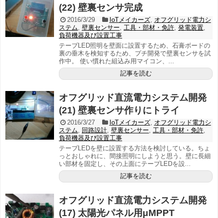
(22) 壁裏センサ完成
2016/3/29
IoTメイカーズ
,
オフグリッド電力シ
ステム
,
壁裏センサー
,
工具・部材・免許
,
発電装置
,
負荷機器及び設置工事
テープLED照明を壁面に設置するため、石膏ボードの
裏の垂木を検知するため、プチ開発で壁裏センサを試
作中。 使い慣れた組込み用マイコン、...
記事を読む
オフグリッド直流電力システム開発
(21) 壁裏センサ作りにトライ
2016/3/27
IoTメイカーズ
,
オフグリッド電力シ
ステム
,
回路設計
,
壁裏センサー
,
工具・部材・免許
,
負荷機器及び設置工事
テープLEDを壁に設置する方法を検討している。ちょ
っとおしゃれに、間接照明にしようと思う。壁に長細
い部材を固定し、その上面にテープLEDを設...
記事を読む
オフグリッド直流電力システム開発
(17) 太陽光パネル用μMPPT