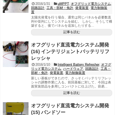
2016/1/31
μMPPT
,
オフグリッド電力システム
,
回路設計
,
工具・部材・免許
,
発電装置
,
電力制御装
置
太陽光発電を行う場合、通常は同じパネルを必要数直
列や並列にしてシステムを組む。 しかし、そうして構
築すると、後でパネルを追加したりする...
記事を読む
オフグリッド直流電力システム開発
(16) インテリジェントバッテリリフ
レッシャ
2016/1/10
Intelligent Battery Refresher
,
オフグ
リッド電力システム
,
ハードウェア
,
回路設計
,
工具・
部材・免許
,
発電装置
,
電力制御装置
新しい基板ができたので、さっそくバッテリリフレッ
シャの調整作業に入る。前回基板に対して、今回は表
面実装部品を多用しコンパクトに仕上げた。容易...
記事を読む
オフグリッド直流電力システム開発
(15) バンドソー