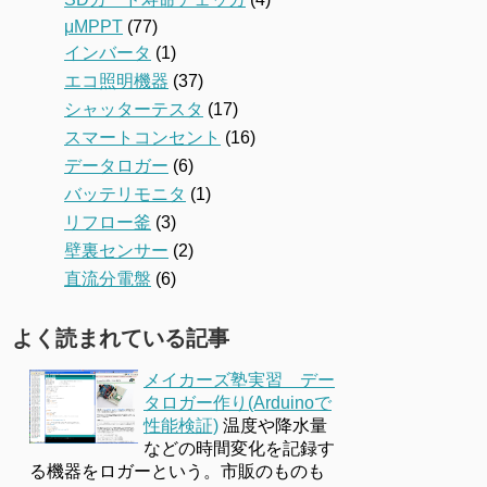
μMPPT
(77)
インバータ
(1)
エコ照明機器
(37)
シャッターテスタ
(17)
スマートコンセント
(16)
データロガー
(6)
バッテリモニタ
(1)
リフロー釜
(3)
壁裏センサー
(2)
直流分電盤
(6)
よく読まれている記事
メイカーズ塾実習 デー
タロガー作り(Arduinoで
性能検証)
温度や降水量
などの時間変化を記録す
る機器をロガーという。市販のものも