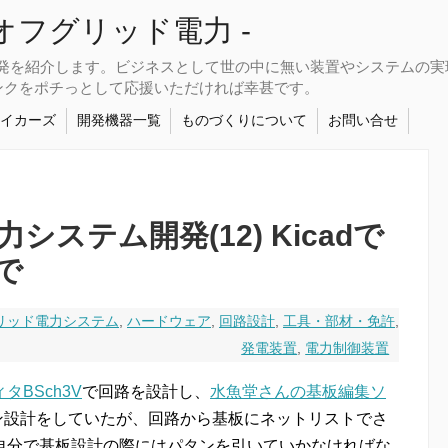
さなオフグリッド電力 -
開発を紹介します。ビジネスとして世の中に無い装置やシステムの
ンクをポチっとして応援いただければ幸甚です。
メイカーズ
開発機器一覧
ものづくりについて
お問い合せ
ステム開発(12) Kicadで
で
リッド電力システム
,
ハードウェア
,
回路設計
,
工具・部材・免許
,
発電装置
,
電力制御装置
BSch3V
で回路を設計し、
水魚堂さんの基板編集ソ
ン設計をしていたが、回路から基板にネットリストでさ
自分で基板設計の際にはパタンを引いていかなければな