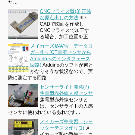
た…
CNCフライス盤(3) 正確
な原点出しの方法
3D
CADで図面を作成し、
CNCフライスで加工す
る場合、加工位置を正…
メイカーズ塾実習 データロ
ガー作り(CT電流センサから
Arduinoへのインタフェース
回路)
Arduinoのソフトが何と
かなりそうな状況なので、実
際に測定する回路…
センサーライト開発(7)
焦電型赤外線人感センサ
焦電型赤外線センサと
は、センサライトの人感
センサに使われているあれです…
メイカーズ塾実習 シャ
ッターテスタ作り(1)
メ
イカーズ塾の塾生に、カ