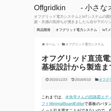
Offgridkin - 小
オフグリッド電力システムとIoTシステムの
謝・共感の気持ちが湧きましたら右や下のリ
商品開発
オフグリッド電力システム
IoT
ホーム
オフグリッド電力システム
オフグリッド直流電力シ
基板設計から製造ま
2015/11/23
2016/5/10
オフグ
これまでは、
水魚堂さんの回路図エディタ
フトMinimalBoardEditor
で基板のパタ
くっと引き渡すことができないので、