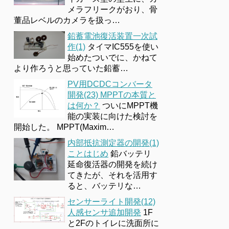
メラフリークがおり、骨
董品レベルのカメラを扱っ…
鉛蓄電池復活装置一次試
作(1)
タイマIC555を使い
始めたついでに、かねて
より作ろうと思っていた鉛蓄…
PV用DCDCコンバータ
開発(23) MPPTの本質と
は何か？
ついにMPPT機
能の実装に向けた検討を
開始した。 MPPT(Maxim…
内部抵抗測定器の開発(1)
ことはじめ
鉛バッテリ
延命復活器の開発を続け
てきたが、それを活用す
ると、バッテリな…
センサーライト開発(12)
人感センサ追加開発
1F
と2Fのトイレに洗面所に