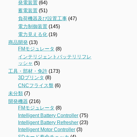
発電装置
(64)
蓄電装置
(51)
負荷機器及び設置工事
(47)
電力制御装置
(145)
電力見える化
(19)
商品開発
(13)
FMモジュレータ
(8)
インテリジェントバッテリリフレ
ッシャ
(5)
工具・部材・免許
(173)
3Dプリンタ
(8)
CNCフライス盤
(6)
未分類
(7)
開発機器
(216)
FMモジュレータ
(8)
Intelligent Battery Controller
(75)
Intelligent Battery Refresher
(23)
Intelligent Motor Controller
(3)
SDカード寿命チェッカ
(4)