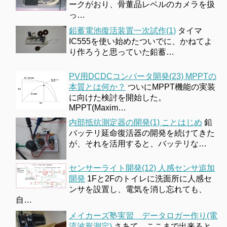
ークがおり、骨董品レベルのカメラを扱
っ…
鉛蓄電池復活装置一次試作(1)
タイマ
IC555を使い始めたついでに、かねてよ
り作ろうと思っていた鉛蓄…
PV用DCDCコンバータ開発(23) MPPTの
本質とは何か？
ついにMPPT機能の実装
に向けた検討を開始した。
MPPT(Maxim…
内部抵抗測定器の開発(1) ことはじめ
鉛
バッテリ延命復活器の開発を続けてきた
が、それを活用すると、バッテリな…
センサーライト開発(12) 人感センサ追加
開発
1Fと2Fのトイレに洗面所に人感セ
ンサを設置し、電気を消し忘れても、
自…
メイカーズ塾実習 データロガー作り(電
流波形測定)
さあて。ここまで出来ると、