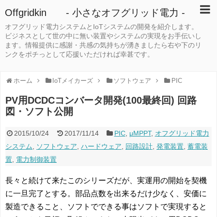
Offgridkin - 小さなオフグリッド電力 -
オフグリッド電力システムとIoTシステムの開発を紹介します。
ビジネスとして世の中に無い装置やシステムの実現をお手伝いし
ます。情報提供に感謝・共感の気持ちが湧きましたら右や下のリ
ンクをポチっとして応援いただければ幸甚です。
ホーム
IoTメイカーズ
ソフトウェア
PIC
PV用DCDCコンバータ開発(100最終回) 回路
図・ソフト公開
2015/10/24
2017/11/14
PIC
,
μMPPT
,
オフグリッド電力
システム
,
ソフトウェア
,
ハードウェア
,
回路設計
,
発電装置
,
蓄電装
置
,
電力制御装置
長々と続けて来たこのシリーズだが、実運用の開始を契機
に一旦完了とする。部品点数を出来るだけ少なく、安価に
製造できること、ソフトでできる事はソフトで実現すると