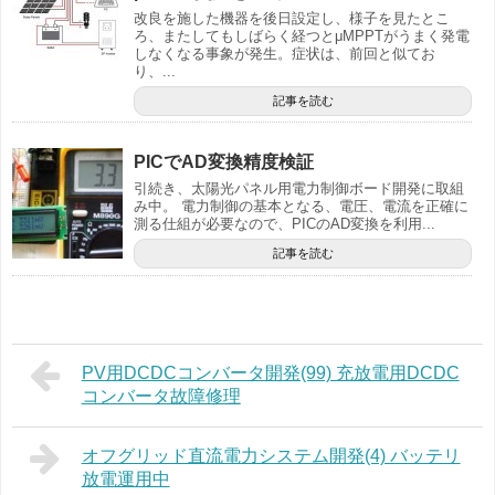
改良を施した機器を後日設定し、様子を見たとこ
ろ、またしてもしばらく経つとμMPPTがうまく発電
しなくなる事象が発生。症状は、前回と似てお
り、...
記事を読む
PICでAD変換精度検証
引続き、太陽光パネル用電力制御ボード開発に取組
み中。 電力制御の基本となる、電圧、電流を正確に
測る仕組が必要なので、PICのAD変換を利用...
記事を読む
PV用DCDCコンバータ開発(99) 充放電用DCDC
コンバータ故障修理
オフグリッド直流電力システム開発(4) バッテリ
放電運用中