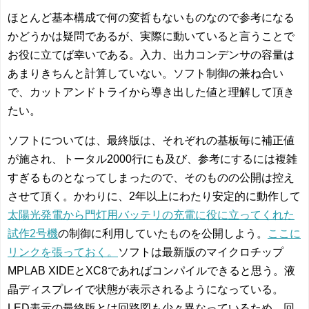
ほとんど基本構成で何の変哲もないものなので参考になる
かどうかは疑問であるが、実際に動いていると言うことで
お役に立てば幸いである。入力、出力コンデンサの容量は
あまりきちんと計算していない。ソフト制御の兼ね合い
で、カットアンドトライから導き出した値と理解して頂き
たい。
ソフトについては、最終版は、それぞれの基板毎に補正値
が施され、トータル2000行にも及び、参考にするには複雑
すぎるものとなってしまったので、そのものの公開は控え
させて頂く。かわりに、2年以上にわたり安定的に動作して
太陽光発電から門灯用バッテリの充電に役に立ってくれた
試作2号機
の制御に利用していたものを公開しよう。
ここに
リンクを張っておく。
ソフトは最新版のマイクロチップ
MPLAB XIDEとXC8であればコンパイルできると思う。液
晶ディスプレイで状態が表示されるようになっている。
LED表示の最終版とは回路図も少々異なっているため、回