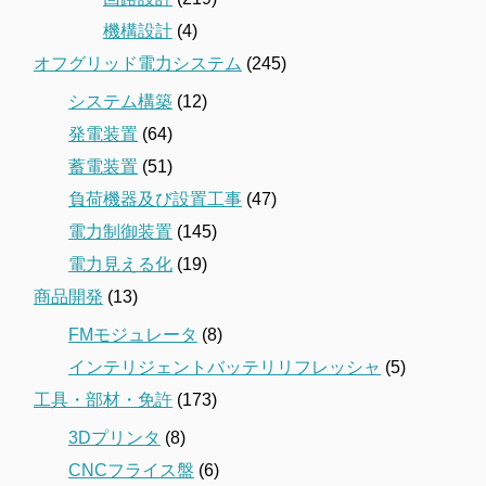
機構設計
(4)
オフグリッド電力システム
(245)
システム構築
(12)
発電装置
(64)
蓄電装置
(51)
負荷機器及び設置工事
(47)
電力制御装置
(145)
電力見える化
(19)
商品開発
(13)
FMモジュレータ
(8)
インテリジェントバッテリリフレッシャ
(5)
工具・部材・免許
(173)
3Dプリンタ
(8)
CNCフライス盤
(6)