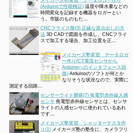
メイカーズ塾実習 データロガー作り
(Arduinoで性能検証)
温度や降水量などの
時間変化を記録する機器をロガーとい
う。市販のものもた…
CNCフライス盤(3) 正確な原点出しの方
法
3D CADで図面を作成し、CNCフライ
スで加工する場合、加工位置を正…
メイカーズ塾実習 データロガ
ー作り(CT電流センサから
Arduinoへのインタフェース回
路)
Arduinoのソフトが何とか
なりそうな状況なので、実際に
測定する回路…
センサーライト開発(7) 焦電型赤外線人感
センサ
焦電型赤外線センサとは、センサ
ライトの人感センサに使われているあれ
です…
メイカーズ塾実習 シャッターテスタ作
り(1)
メイカーズ塾の塾生に、カメラフリ