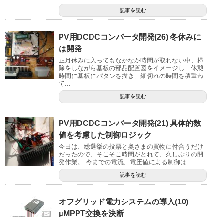
記事を読む
PV用DCDCコンバータ開発(26) 冬休みに
は開発
正月休みに入ってもなかなか時間が取れない中、掃
除をしながら基板の部品配置図をイメージし、休憩
時間に基板にパタンを描き、細切れの時間を積重ね
て...
記事を読む
PV用DCDCコンバータ開発(21) 具体的数
値を考慮した制御ロジック
今日は、総選挙の投票と奥さまの買物に付合うだけ
だったので、そこそこ時間がとれて、久しぶりの開
発作業。 今までの電流、電圧値による制御は...
記事を読む
オフグリッド電力システムの導入(10)
μMPPT交換を決断