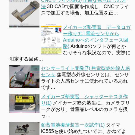
CNCフライス盤(3) 正確な原点出しの方
法
3D CADで図面を作成し、CNCフライ
スで加工する場合、加工位置を正…
メイカーズ塾実習 データロガ
ー作り(CT電流センサから
Arduinoへのインタフェース回
路)
Arduinoのソフトが何とか
なりそうな状況なので、実際に
測定する回路…
センサーライト開発(7) 焦電型赤外線人感
センサ
焦電型赤外線センサとは、センサ
ライトの人感センサに使われているあれ
です…
メイカーズ塾実習 シャッターテスタ作
り(1)
メイカーズ塾の塾生に、カメラフリ
ークがおり、骨董品レベルのカメラを扱
っ…
鉛蓄電池復活装置一次試作(1)
タイマ
IC555を使い始めたついでに、かねてよ