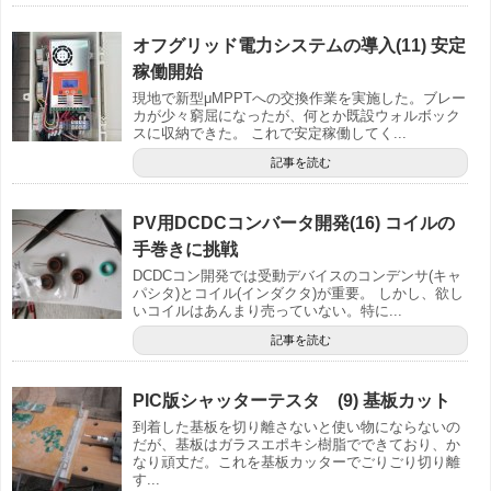
オフグリッド電力システムの導入(11) 安定
稼働開始
現地で新型μMPPTへの交換作業を実施した。ブレー
カが少々窮屈になったが、何とか既設ウォルボック
スに収納できた。 これで安定稼働してく...
記事を読む
PV用DCDCコンバータ開発(16) コイルの
手巻きに挑戦
DCDCコン開発では受動デバイスのコンデンサ(キャ
パシタ)とコイル(インダクタ)が重要。 しかし、欲し
いコイルはあんまり売っていない。特に...
記事を読む
PIC版シャッターテスタ (9) 基板カット
到着した基板を切り離さないと使い物にならないの
だが、基板はガラスエポキシ樹脂でできており、か
なり頑丈だ。これを基板カッターでごりごり切り離
す...