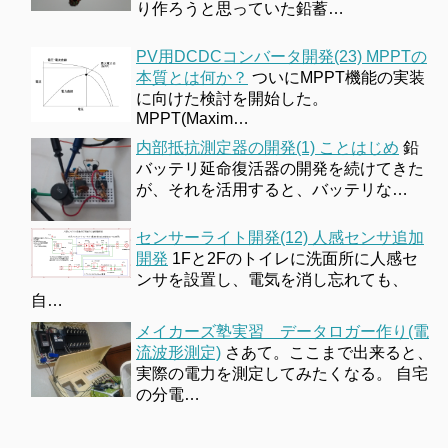
り作ろうと思っていた鉛蓄…
PV用DCDCコンバータ開発(23) MPPTの
本質とは何か？
ついにMPPT機能の実装
に向けた検討を開始した。
MPPT(Maxim…
内部抵抗測定器の開発(1) ことはじめ
鉛
バッテリ延命復活器の開発を続けてきた
が、それを活用すると、バッテリな…
センサーライト開発(12) 人感センサ追加
開発
1Fと2Fのトイレに洗面所に人感セ
ンサを設置し、電気を消し忘れても、
自…
メイカーズ塾実習 データロガー作り(電
流波形測定)
さあて。ここまで出来ると、
実際の電力を測定してみたくなる。 自宅
の分電…