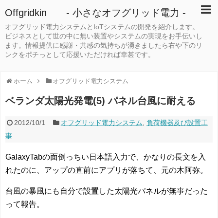
Offgridkin - 小さなオフグリッド電力 -
オフグリッド電力システムとIoTシステムの開発を紹介します。
ビジネスとして世の中に無い装置やシステムの実現をお手伝いし
ます。情報提供に感謝・共感の気持ちが湧きましたら右や下のリ
ンクをポチっとして応援いただければ幸甚です。
ホーム
オフグリッド電力システム
ベランダ太陽光発電(5) パネル台風に耐える
2012/10/1
オフグリッド電力システム
,
負荷機器及び設置工
事
GalaxyTabの面倒っちい日本語入力で、かなりの長文を入
れたのに、アップの直前にアプリが落ちて、元の木阿弥。
台風の暴風にも自分で設置した太陽光パネルが無事だった
って報告。