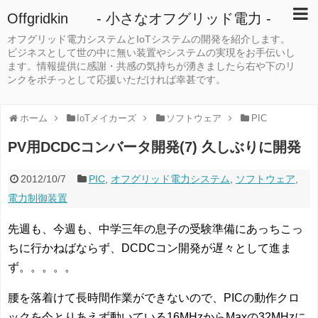
Offgridkin - 小さなオフグリッド電力 -
オフグリッド電力システムとIoTシステムの開発を紹介します。
ビジネスとして世の中に無い装置やシステムの実現をお手伝いし
ます。情報提供に感謝・共感の気持ちが湧きましたら右や下のリ
ンクをポチっとして応援いただければ幸甚です。
ホーム
IoTメイカーズ
ソフトウェア
PIC
PV用DCDCコンバータ開発(7) 久しぶりに開発
2012/10/7
PIC
,
オフグリッド電力システム
,
ソフトウェア
,
電力制御装置
先週も、今週も、中学三年の息子の受験準備にあっちこっ
ちに行かねばならず、DCDCコン開発が遅々として進ま
ず。。。。。
腰を落着けて長時間作業ができないので、PICの動作クロ
ックを今とりあえず動いている16MHzからMaxの32MHzに