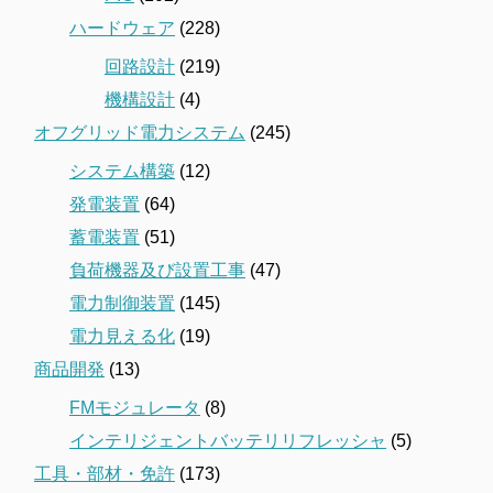
ハードウェア
(228)
回路設計
(219)
機構設計
(4)
オフグリッド電力システム
(245)
システム構築
(12)
発電装置
(64)
蓄電装置
(51)
負荷機器及び設置工事
(47)
電力制御装置
(145)
電力見える化
(19)
商品開発
(13)
FMモジュレータ
(8)
インテリジェントバッテリリフレッシャ
(5)
工具・部材・免許
(173)