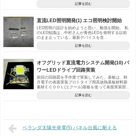
記事を読む
直流LED照明開発(1) エコ照明検討開始
LED照明の設計を始めようと思い、勉強を開始。 私
のLED知識は、中村さんが青色LEDを発明する以前
のまま止っている。最新デバイスを含...
記事を読む
オフグリッド直流電力システム開発(10) パ
ワーLEDドライブ回路実装
前回の回路図を手作業で実装してみた。基板は、秋
月電子の表面実装プロトタイプ用高放熱基板材料新
素材ＥＣＯＯＬ(エクール)基板を使って表面実装部...
記事を読む
ベランダ太陽光発電(5) パネル台風に耐える