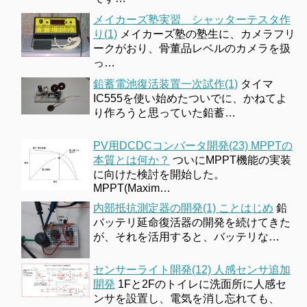
メイカーズ塾実習 シャッターテスタ作
り(1)
メイカーズ塾の塾生に、カメラフリ
ークがおり、骨董品レベルのカメラを扱
っ…
鉛蓄電池復活装置一次試作(1)
タイマ
IC555を使い始めたついでに、かねてよ
り作ろうと思っていた鉛蓄…
PV用DCDCコンバータ開発(23) MPPTの
本質とは何か？
ついにMPPT機能の実装
に向けた検討を開始した。
MPPT(Maxim…
内部抵抗測定器の開発(1) ことはじめ
鉛
バッテリ延命復活器の開発を続けてきた
が、それを活用すると、バッテリな…
センサーライト開発(12) 人感センサ追加
開発
1Fと2Fのトイレに洗面所に人感セ
ンサを設置し、電気を消し忘れても、