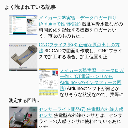
よく読まれている記事
メイカーズ塾実習 データロガー作り
(Arduinoで性能検証)
温度や降水量などの
時間変化を記録する機器をロガーとい
う。市販のものもた…
CNCフライス盤(3) 正確な原点出しの方
法
3D CADで図面を作成し、CNCフライ
スで加工する場合、加工位置を正…
メイカーズ塾実習 データロガ
ー作り(CT電流センサから
Arduinoへのインタフェース回
路)
Arduinoのソフトが何とか
なりそうな状況なので、実際に
測定する回路…
センサーライト開発(7) 焦電型赤外線人感
センサ
焦電型赤外線センサとは、センサ
ライトの人感センサに使われているあれ
です…