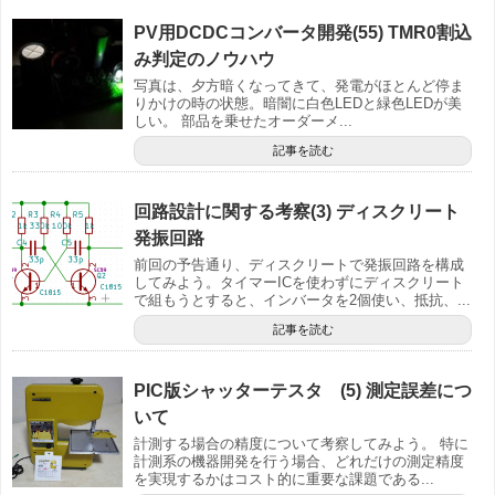
PV用DCDCコンバータ開発(55) TMR0割込
み判定のノウハウ
写真は、夕方暗くなってきて、発電がほとんど停ま
りかけの時の状態。暗闇に白色LEDと緑色LEDが美
しい。 部品を乗せたオーダーメ...
記事を読む
回路設計に関する考察(3) ディスクリート
発振回路
前回の予告通り、ディスクリートで発振回路を構成
してみよう。タイマーICを使わずにディスクリート
で組もうとすると、インバータを2個使い、抵抗、...
記事を読む
PIC版シャッターテスタ (5) 測定誤差につ
いて
計測する場合の精度について考察してみよう。 特に
計測系の機器開発を行う場合、どれだけの測定精度
を実現するかはコスト的に重要な課題である...