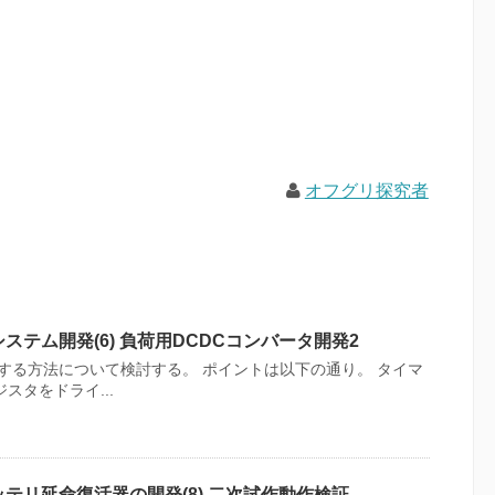
オフグリ探究者
テム開発(6) 負荷用DCDCコンバータ開発2
する方法について検討する。 ポイントは以下の通り。 タイマ
ジスタをドライ...
テリ延命復活器の開発(8) 二次試作動作検証