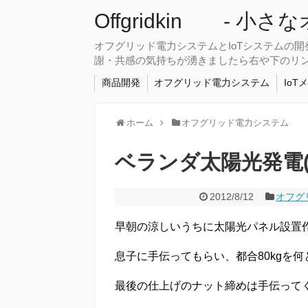
Offgridkin - 小
オフグリッド電力システムとIoTシステムの
謝・共感の気持ちが湧きましたら右や下のリ
商品開発
オフグリッド電力システム
IoT
ホーム
オフグリッド電力システム
ベランダ太陽光発電(
2012/8/12
オフグ
早朝の涼しいうちに太陽光パネル設置
息子に手伝ってもらい、都合80kgを
最後の仕上げのナット締めは手伝って