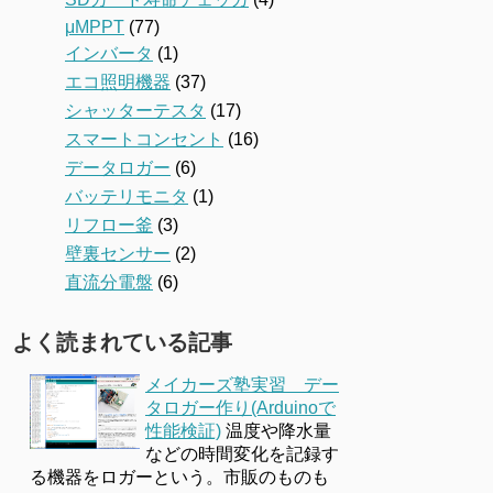
μMPPT
(77)
インバータ
(1)
エコ照明機器
(37)
シャッターテスタ
(17)
スマートコンセント
(16)
データロガー
(6)
バッテリモニタ
(1)
リフロー釜
(3)
壁裏センサー
(2)
直流分電盤
(6)
よく読まれている記事
メイカーズ塾実習 デー
タロガー作り(Arduinoで
性能検証)
温度や降水量
などの時間変化を記録す
る機器をロガーという。市販のものも