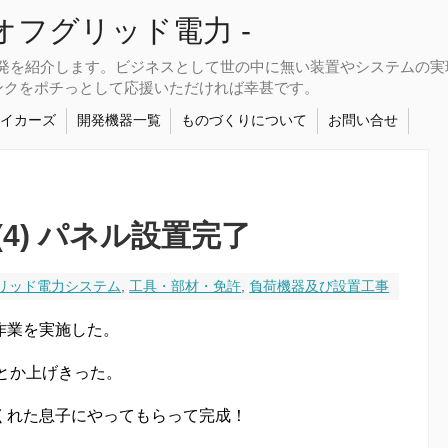
さなオフグリッド電力 -
開発を紹介します。ビジネスとして世の中に無い装置やシステムの
ンクをポチっとして応援いただければ幸甚です。
メイカーズ
開発機器一覧
ものづくりについて
お問い合せ
4) パネル設置完了
リッド電力システム
,
工具・部材・免許
,
負荷機器及び設置工事
作業を実施した。
何とか上げきった。
くれた息子にやってもらって完成！