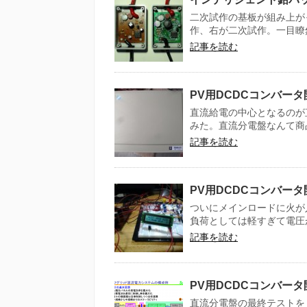
二次試作の基板が組み上が
作、右が二次試作。一目瞭然
記事を読む
PV用DCDCコンバータ開
直流給電の中心となるのが
みた。直流分電盤なんて商品
記事を読む
PV用DCDCコンバータ
ついにメインロードに火が
負荷としては軽すぎて電圧が
記事を読む
PV用DCDCコンバータ
直流分電盤の最終テストを