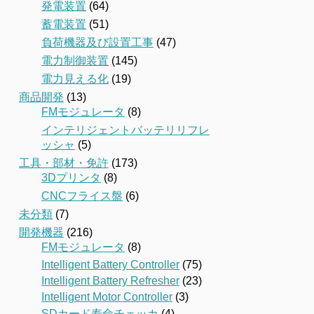
発電装置
(64)
蓄電装置
(51)
負荷機器及び設置工事
(47)
電力制御装置
(145)
電力見える化
(19)
商品開発
(13)
FMモジュレータ
(8)
インテリジェントバッテリリフレ
ッシャ
(5)
工具・部材・免許
(173)
3Dプリンタ
(8)
CNCフライス盤
(6)
未分類
(7)
開発機器
(216)
FMモジュレータ
(8)
Intelligent Battery Controller
(75)
Intelligent Battery Refresher
(23)
Intelligent Motor Controller
(3)
SDカード寿命チェッカ
(4)