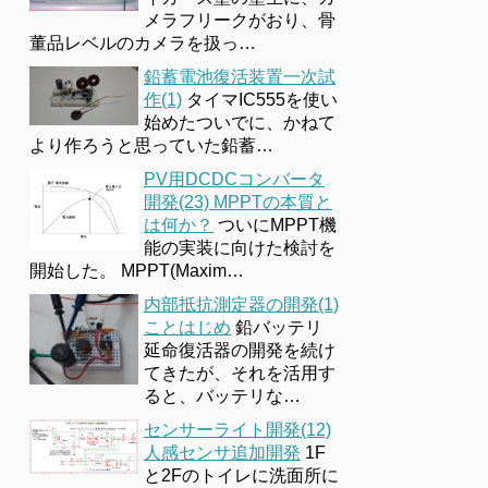
メラフリークがおり、骨
董品レベルのカメラを扱っ…
鉛蓄電池復活装置一次試
作(1)
タイマIC555を使い
始めたついでに、かねて
より作ろうと思っていた鉛蓄…
PV用DCDCコンバータ
開発(23) MPPTの本質と
は何か？
ついにMPPT機
能の実装に向けた検討を
開始した。 MPPT(Maxim…
内部抵抗測定器の開発(1)
ことはじめ
鉛バッテリ
延命復活器の開発を続け
てきたが、それを活用す
ると、バッテリな…
センサーライト開発(12)
人感センサ追加開発
1F
と2Fのトイレに洗面所に