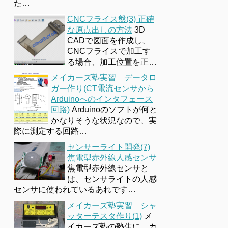
た…
CNCフライス盤(3) 正確
な原点出しの方法
3D
CADで図面を作成し、
CNCフライスで加工す
る場合、加工位置を正…
メイカーズ塾実習 データロ
ガー作り(CT電流センサから
Arduinoへのインタフェース
回路)
Arduinoのソフトが何と
かなりそうな状況なので、実
際に測定する回路…
センサーライト開発(7)
焦電型赤外線人感センサ
焦電型赤外線センサと
は、センサライトの人感
センサに使われているあれです…
メイカーズ塾実習 シャ
ッターテスタ作り(1)
メ
イカーズ塾の塾生に、カ