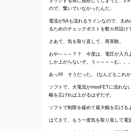
ェックする前に接続してしまうと、2.
ので、繋いでいなかったんだ。
電流が5Aも流れるラインなので、太
るためのチェックポストを数カ所設け
さあて、気を取り直して、再実験。
おや～～～？？ 今度は、電圧が入力よ
しか上がらないぞ。う～～～～む。。
あっ!!!! そうだった。 (なんどもこれ
ソフトで、大電流がmosFETに流れ
幅を広げれば上がるはずだぞ。
ソフトで制限を緩めて最大幅を広げるよ
はてさて、もう一度気を取り直して電