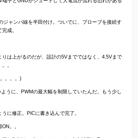
4V端子とGNDがシュートして大電流が流れる恐れがある
めのジャンパ線を半田付け。ついでに、プローブを接続す
て完成。
りは上がるのだが、設計の5Vまでではなく、4.5Vまで
。。。
か。。。。)
ないように、PWMの最大幅を制限していたんだ。もう少し
うに修正。PICに書き込んで完了。
源ON。。