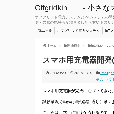
Offgridkin - 小
オフグリッド電力システムとIoTシステムの
謝・共感の気持ちが湧きましたら右や下のリ
商品開発
オフグリッド電力システム
IoT
ホーム
開発機器
Intelligent Batt
スマホ用充電器開発(
2014/9/29
2017/11/15
Intellige
テム
,
ソフ
スマホ用充電器が完成に近づいてきた
試験環境で動作は概ね設計通りに動く
こちらは、本当に電流が流れるので、