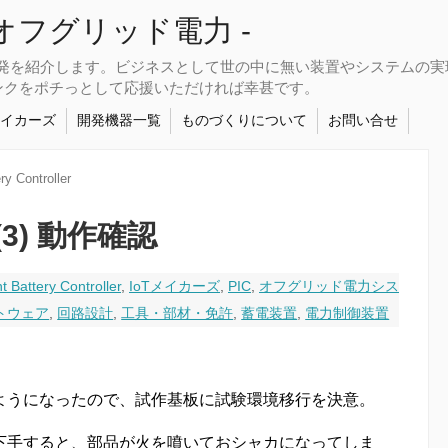
さなオフグリッド電力 -
開発を紹介します。ビジネスとして世の中に無い装置やシステムの
ンクをポチっとして応援いただければ幸甚です。
メイカーズ
開発機器一覧
ものづくりについて
お問い合せ
ery Controller
3) 動作確認
nt Battery Controller
,
IoTメイカーズ
,
PIC
,
オフグリッド電力シス
トウェア
,
回路設計
,
工具・部材・免許
,
蓄電装置
,
電力制御装置
。
ようになったので、試作基板に試験環境移行を決意。
下手すると、部品が火を噴いておシャカになってしま