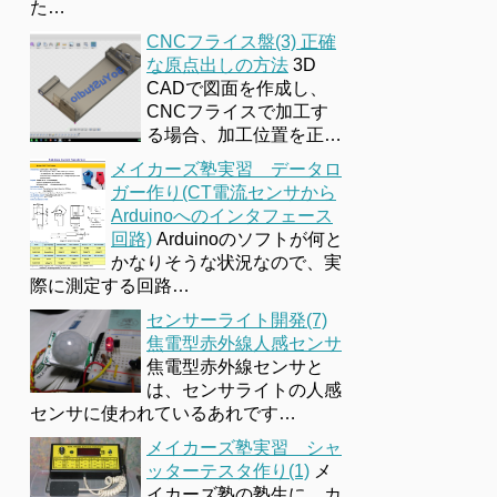
た…
CNCフライス盤(3) 正確
な原点出しの方法
3D
CADで図面を作成し、
CNCフライスで加工す
る場合、加工位置を正…
メイカーズ塾実習 データロ
ガー作り(CT電流センサから
Arduinoへのインタフェース
回路)
Arduinoのソフトが何と
かなりそうな状況なので、実
際に測定する回路…
センサーライト開発(7)
焦電型赤外線人感センサ
焦電型赤外線センサと
は、センサライトの人感
センサに使われているあれです…
メイカーズ塾実習 シャ
ッターテスタ作り(1)
メ
イカーズ塾の塾生に、カ