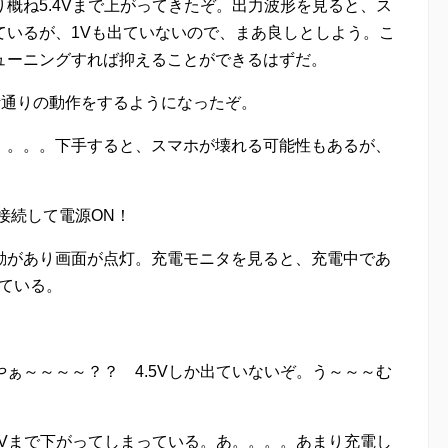
概ね5.4Vまで上がってきたぞ。出力波形を見ると、ス
ているが、1Vも出ていないので、まあ良しとしよう。こ
ューニングすれば抑えることができるはずだ。
計通りの動作をするようになったぞ。
。。。。下手すると、スマホが壊れる可能性もあるが、
。
ルで接続して電源ON！
動があり画面が点灯。充電モニタを見ると、充電中であ
ている。
ぁ～～～～？？ 4.5Vしか出ていないぞ。う～～～む
8Vまで下がってしまっている。あ。。。。あまり充電し