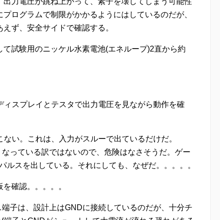
、出力電圧が跳ね上がって、素子を壊してしまう可能性
にプログラムで制限がかかるようにはしているのだが、
あえず、安全サイドで確認する。
て試験用のニッケル水素電池(エネループ)2直から約
Dディスプレイとテスタで出力電圧を見ながら動作を確
てこない。これは、入力がスルーで出ているだけだ。
熱くなっている訳ではないので、危険はなさそうだ。ゲー
にパルスを出している。それにしても、なぜだ。。。。。
板を確認。。。。。
ソース端子は、設計上はGNDに接続しているのだが、十分チ