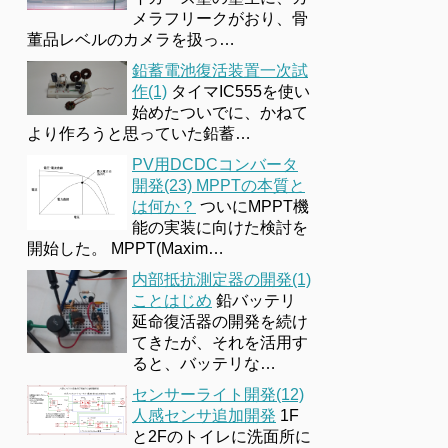
メラフリークがおり、骨
董品レベルのカメラを扱っ…
鉛蓄電池復活装置一次試
作(1)
タイマIC555を使い
始めたついでに、かねて
より作ろうと思っていた鉛蓄…
PV用DCDCコンバータ
開発(23) MPPTの本質と
は何か？
ついにMPPT機
能の実装に向けた検討を
開始した。 MPPT(Maxim…
内部抵抗測定器の開発(1)
ことはじめ
鉛バッテリ
延命復活器の開発を続け
てきたが、それを活用す
ると、バッテリな…
センサーライト開発(12)
人感センサ追加開発
1F
と2Fのトイレに洗面所に