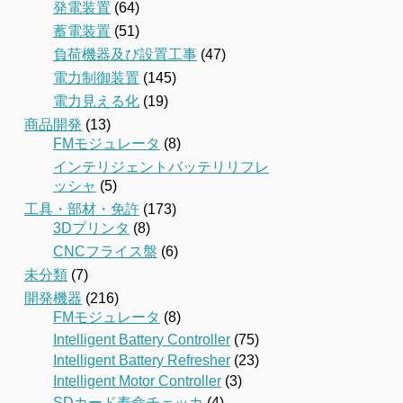
発電装置
(64)
蓄電装置
(51)
負荷機器及び設置工事
(47)
電力制御装置
(145)
電力見える化
(19)
商品開発
(13)
FMモジュレータ
(8)
インテリジェントバッテリリフレ
ッシャ
(5)
工具・部材・免許
(173)
3Dプリンタ
(8)
CNCフライス盤
(6)
未分類
(7)
開発機器
(216)
FMモジュレータ
(8)
Intelligent Battery Controller
(75)
Intelligent Battery Refresher
(23)
Intelligent Motor Controller
(3)
SDカード寿命チェッカ
(4)