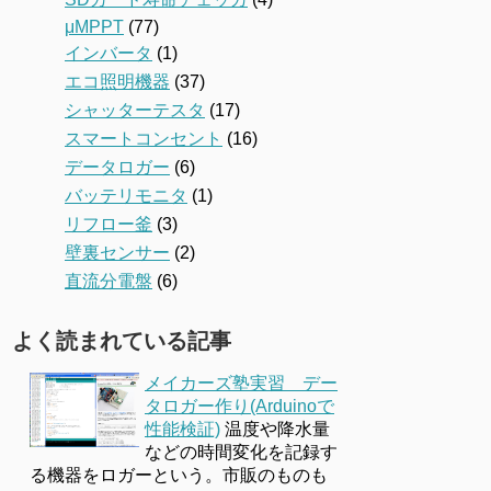
μMPPT
(77)
インバータ
(1)
エコ照明機器
(37)
シャッターテスタ
(17)
スマートコンセント
(16)
データロガー
(6)
バッテリモニタ
(1)
リフロー釜
(3)
壁裏センサー
(2)
直流分電盤
(6)
よく読まれている記事
メイカーズ塾実習 デー
タロガー作り(Arduinoで
性能検証)
温度や降水量
などの時間変化を記録す
る機器をロガーという。市販のものも