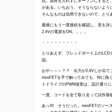
抗。負荷を入れずにオープンにすると
がある。いちおう、そうならないよう
そんなものは信用できないので、とり
最後にもう一度接続を確認し、意を決し
2.4Vの電源をON。。。。
・・・・・・・・・
とりあえず、ブレッドボード上のLC
認。
おや～～～？？ 出力が2.4Vしか出
mosFETを手で触ってみても、特に
トドライブのPWM波形は、設計通り
一度、コードを全て取り去って試作基
あっ!!!! そうだった。mosFETの