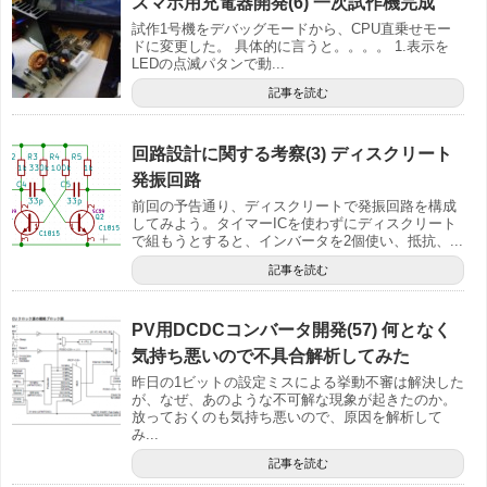
スマホ用充電器開発(6) 一次試作機完成
試作1号機をデバッグモードから、CPU直乗せモー
ドに変更した。 具体的に言うと。。。。 1.表示を
LEDの点滅パタンで動...
記事を読む
回路設計に関する考察(3) ディスクリート
発振回路
前回の予告通り、ディスクリートで発振回路を構成
してみよう。タイマーICを使わずにディスクリート
で組もうとすると、インバータを2個使い、抵抗、...
記事を読む
PV用DCDCコンバータ開発(57) 何となく
気持ち悪いので不具合解析してみた
昨日の1ビットの設定ミスによる挙動不審は解決した
が、なぜ、あのような不可解な現象が起きたのか。
放っておくのも気持ち悪いので、原因を解析して
み...
記事を読む