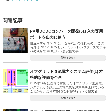
関連記事
PV用DCDCコンバータ開発(51) 入力専用
ポートを出力に使う
組込用マイコンPICは、なかなかの優れもの。 この
写真はPIC12F1822というミッドレンジクラスでアキ
バの秋月で￥80という超安価で手...
記事を読む
オフグリッド直流電力システム評価(1) 本
格的な評価を企画
2015年19月に自宅で稼働したオフグリッド直流電力
システムが予想以上の電気代削減効果を上げている
ことから、より本格的に評価を行うべく協力者...
記事を読む