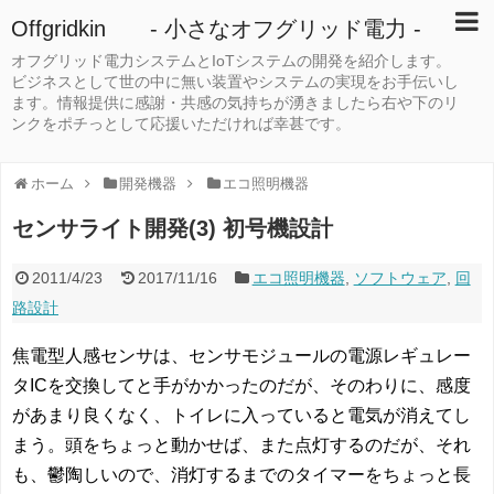
Offgridkin - 小さなオフグリッド電力 -
オフグリッド電力システムとIoTシステムの開発を紹介します。
ビジネスとして世の中に無い装置やシステムの実現をお手伝いし
ます。情報提供に感謝・共感の気持ちが湧きましたら右や下のリ
ンクをポチっとして応援いただければ幸甚です。
ホーム
開発機器
エコ照明機器
センサライト開発(3) 初号機設計
2011/4/23
2017/11/16
エコ照明機器
,
ソフトウェア
,
回
路設計
焦電型人感センサは、センサモジュールの電源レギュレー
タICを交換してと手がかかったのだが、そのわりに、感度
があまり良くなく、トイレに入っていると電気が消えてし
まう。頭をちょっと動かせば、また点灯するのだが、それ
も、鬱陶しいので、消灯するまでのタイマーをちょっと長