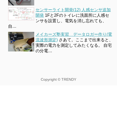
センサーライト開発(12) 人感センサ追加
開発
1Fと2Fのトイレに洗面所に人感セ
ンサを設置し、電気を消し忘れても、
自…
メイカーズ塾実習 データロガー作り(電
流波形測定)
さあて。ここまで出来ると、
実際の電力を測定してみたくなる。 自宅
の分電…
Copyright ©
TRENDY