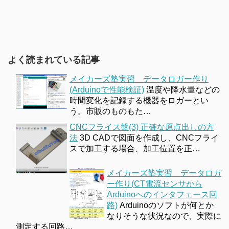
よく読まれている記事
メイカーズ塾実習 データロガー作り
(Arduinoで性能検証)
温度や降水量などの
時間変化を記録する機器をロガーとい
う。市販のものもた…
CNCフライス盤(3) 正確な原点出しの方
法
3D CADで図面を作成し、CNCフライ
スで加工する場合、加工位置を正…
メイカーズ塾実習 データロガ
ー作り(CT電流センサから
Arduinoへのインタフェース回
路)
Arduinoのソフトが何とか
なりそうな状況なので、実際に
測定する回路…