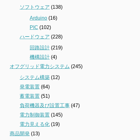
ソフトウェア
(138)
Arduino
(16)
PIC
(102)
ハードウェア
(228)
回路設計
(219)
機構設計
(4)
オフグリッド電力システム
(245)
システム構築
(12)
発電装置
(64)
蓄電装置
(51)
負荷機器及び設置工事
(47)
電力制御装置
(145)
電力見える化
(19)
商品開発
(13)