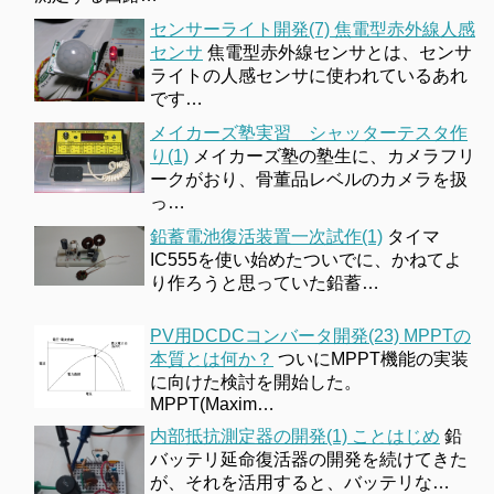
センサーライト開発(7) 焦電型赤外線人感
センサ
焦電型赤外線センサとは、センサ
ライトの人感センサに使われているあれ
です…
メイカーズ塾実習 シャッターテスタ作
り(1)
メイカーズ塾の塾生に、カメラフリ
ークがおり、骨董品レベルのカメラを扱
っ…
鉛蓄電池復活装置一次試作(1)
タイマ
IC555を使い始めたついでに、かねてよ
り作ろうと思っていた鉛蓄…
PV用DCDCコンバータ開発(23) MPPTの
本質とは何か？
ついにMPPT機能の実装
に向けた検討を開始した。
MPPT(Maxim…
内部抵抗測定器の開発(1) ことはじめ
鉛
バッテリ延命復活器の開発を続けてきた
が、それを活用すると、バッテリな…