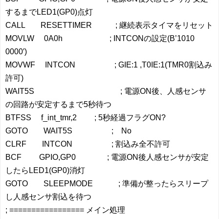
するまでLED1(GP0)点灯
CALL RESETTIMER ; 継続表示タイマをリセット
MOVLW 0A0h ; INTCONの設定(B’1010
0000′)
MOVWF INTCON ; GIE:1 ,T0IE:1(TMR0割込み
許可)
WAIT5S ; 電源ON後、人感センサ
の回路が安定するまで5秒待つ
BTFSS f_int_tmr,2 ; 5秒経過フラグON?
GOTO WAIT5S ; No
CLRF INTCON ; 割込み全不許可
BCF GPIO,GP0 ; 電源ON後人感センサが安定
したらLED1(GP0)消灯
GOTO SLEEPMODE ; 準備が整ったらスリープ
し人感センサ割込を待つ
; ================= メイン処理