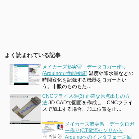
よく読まれている記事
メイカーズ塾実習 データロガー作り
(Arduinoで性能検証)
温度や降水量などの
時間変化を記録する機器をロガーとい
う。市販のものもた…
CNCフライス盤(3) 正確な原点出しの方
法
3D CADで図面を作成し、CNCフライ
スで加工する場合、加工位置を正…
メイカーズ塾実習 データロガ
ー作り(CT電流センサから
Arduinoへのインタフェース回