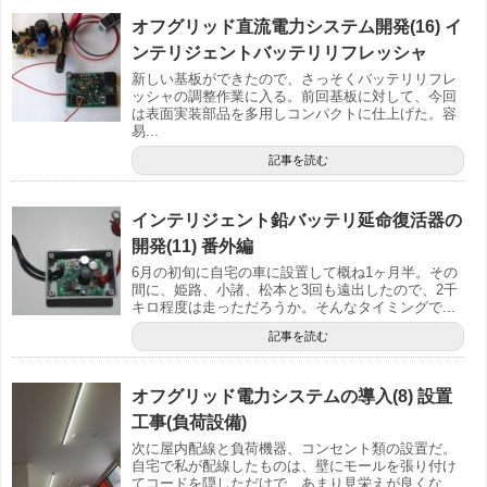
オフグリッド直流電力システム開発(16) イ
ンテリジェントバッテリリフレッシャ
新しい基板ができたので、さっそくバッテリリフレ
ッシャの調整作業に入る。前回基板に対して、今回
は表面実装部品を多用しコンパクトに仕上げた。容
易...
記事を読む
インテリジェント鉛バッテリ延命復活器の
開発(11) 番外編
6月の初旬に自宅の車に設置して概ね1ヶ月半。その
間に、姫路、小諸、松本と3回も遠出したので、2千
キロ程度は走っただろうか。そんなタイミングで...
記事を読む
オフグリッド電力システムの導入(8) 設置
工事(負荷設備)
次に屋内配線と負荷機器、コンセント類の設置だ。
自宅で私が配線したものは、壁にモールを張り付け
てコードを隠しただけで、あまり見栄えが良くな