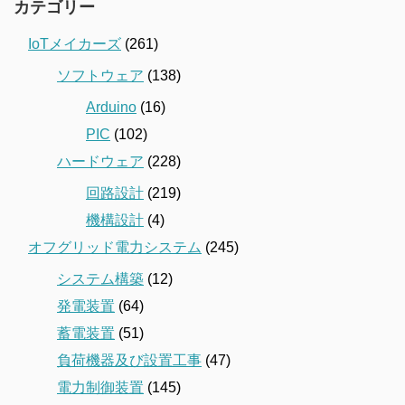
カテゴリー
IoTメイカーズ
(261)
ソフトウェア
(138)
Arduino
(16)
PIC
(102)
ハードウェア
(228)
回路設計
(219)
機構設計
(4)
オフグリッド電力システム
(245)
システム構築
(12)
発電装置
(64)
蓄電装置
(51)
負荷機器及び設置工事
(47)
電力制御装置
(145)