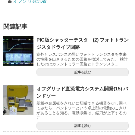
オフグリ探究者
関連記事
PIC版シャッターテスタ (2) フォトトラン
ジスタドライブ回路
意外とレスポンスの悪いフォトトランジスタを本来
の性能を出させるための回路を検討してみた。 検討
したのはカレントミラー回路とトランジスタ...
記事を読む
オフグリッド直流電力システム開発(15) バ
ンドソー
基板や金属板をきれいに切断できる機器を少し調べ
てみたら、バンドソーという卓上型の電動のこぎり
があることを知る。電動糸鋸は、鋸刃が上下するの
に...
記事を読む