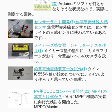
路)
Arduinoのソフトが何とか
なりそうな状況なので、実際に
測定する回路…
センサーライト開発(7) 焦電型赤外線人感
センサ
焦電型赤外線センサとは、センサ
ライトの人感センサに使われているあれ
です…
メイカーズ塾実習 シャッターテスタ作
り(1)
メイカーズ塾の塾生に、カメラフリ
ークがおり、骨董品レベルのカメラを扱
っ…
鉛蓄電池復活装置一次試作(1)
タイマ
IC555を使い始めたついでに、かねてよ
り作ろうと思っていた鉛蓄…
PV用DCDCコンバータ開発(23) MPPTの
本質とは何か？
ついにMPPT機能の実装
に向けた検討を開始した。
MPPT(Maxim…