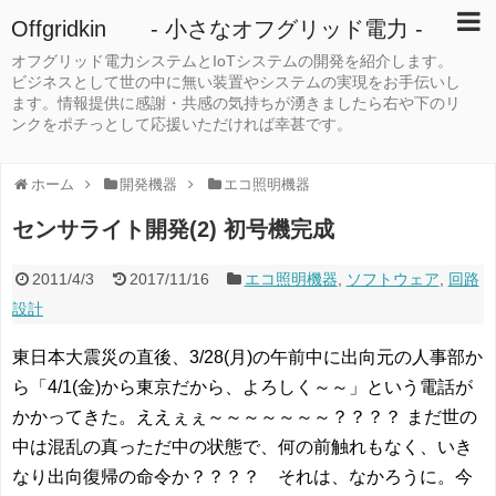
Offgridkin - 小さなオフグリッド電力 -
オフグリッド電力システムとIoTシステムの開発を紹介します。
ビジネスとして世の中に無い装置やシステムの実現をお手伝いし
ます。情報提供に感謝・共感の気持ちが湧きましたら右や下のリ
ンクをポチっとして応援いただければ幸甚です。
ホーム
開発機器
エコ照明機器
センサライト開発(2) 初号機完成
2011/4/3
2017/11/16
エコ照明機器
,
ソフトウェア
,
回路
設計
東日本大震災の直後、3/28(月)の午前中に出向元の人事部か
ら「4/1(金)から東京だから、よろしく～～」という電話が
かかってきた。ええぇぇ～～～～～～～？？？？ まだ世の
中は混乱の真っただ中の状態で、何の前触れもなく、いき
なり出向復帰の命令か？？？？ それは、なかろうに。今