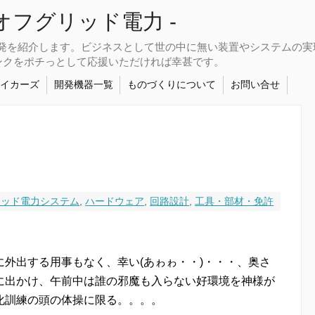
さなオフグリッド電力 -
開発を紹介します。ビジネスとして世の中に無い装置やシステムの
ンクをポチっとして応援いただければ幸甚です。
メイカーズ
開発機器一覧
ものづくりについて
お問い合せ
リッド電力システム
,
ハードウェア
,
回路設計
,
工具・部材・免許
外出する用事もなく、幸い(あゎゎ・・)・・・、奥さ
に出かけ、午前中は誰の邪魔も入らない好環境を神様が
化訓練の頭の体操に限る。。。。