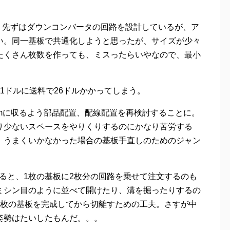
こ。先ずはダウンコンバータの回路を設計しているが、ア
い。同一基板で共通化しようと思ったが、サイズが少々
たくさん枚数を作っても、ミスったらいやなので、最小
1ドルに送料で26ドルかかってしまう。
0cmに収るよう部品配置、配線配置を再検討することに。
り少ないスペースをやりくりするのにかなり苦労する
、うまくいかなかった場合の基板手直しのためのジャン
でいると、1枚の基板に2枚分の回路を乗せて注文するのも
ミシン目のように並べて開けたり、溝を掘ったりするの
1枚の基板を完成してから切離すための工夫。さすが中
姿勢はたいしたもんだ。。。