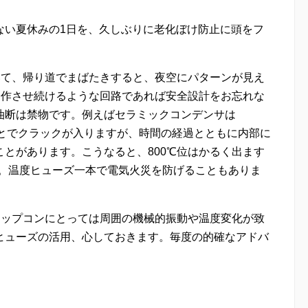
ない夏休みの1日を、久しぶりに老化ぼけ防止に頭をフ
いて、帰り道でまばたきすると、夜空にパターンが見え
動作させ続けるような回路であれば安全設計をお忘れな
油断は禁物です。例えばセラミックコンデンサは
ることでクラックが入りますが、時間の経過とともに内部に
とがあります。こうなると、800℃位はかるく出ます
す。温度ヒューズ一本で電気火災を防げることもありま
チップコンにとっては周囲の機械的振動や温度変化が致
ヒューズの活用、心しておきます。毎度の的確なアドバ