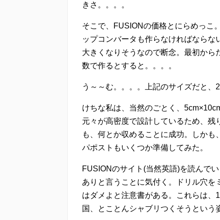
きさ。。。。
そこで、FUSIONの価格とにらめっ
ップコンバータも作らなければならな
大きくなりそうなので断念。最初から
数で作るとすると。。。。
う～～む。。。。上記のサイズだと、2
けちな私は、当然のごとく、5cm×1
元々が高密度で設計しているため、残
も、何とか収めることに成功。しかも
パポストもいくつか準備してみた。
FUSIONのサイト(当然英語)を読ん
ありと言うことに気付く。ドリル穴を
はダメよと注意書がある。これらは、
国、とことんシャブリつくそうという