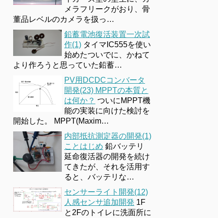
メラフリークがおり、骨
董品レベルのカメラを扱っ…
鉛蓄電池復活装置一次試
作(1)
タイマIC555を使い
始めたついでに、かねて
より作ろうと思っていた鉛蓄…
PV用DCDCコンバータ
開発(23) MPPTの本質と
は何か？
ついにMPPT機
能の実装に向けた検討を
開始した。 MPPT(Maxim…
内部抵抗測定器の開発(1)
ことはじめ
鉛バッテリ
延命復活器の開発を続け
てきたが、それを活用す
ると、バッテリな…
センサーライト開発(12)
人感センサ追加開発
1F
と2Fのトイレに洗面所に