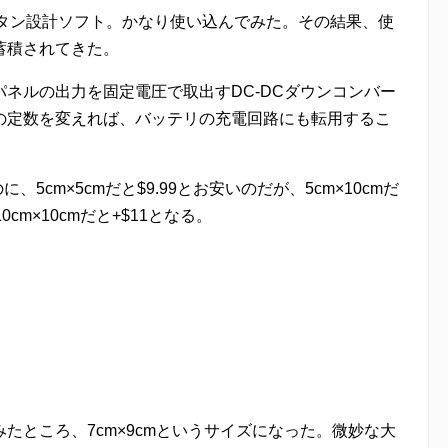
パタン設計ソフト。かなり使い込んでみた。その結果、使
蓄積されてきた。
ネルの出力を固定電圧で取出すDC-DCダウンコンバー
の定数を変えれば、バッテリの充電回路にも転用するこ
、5cm×5cmだと$9.99とお安いのだが、5cm×10cmだ
m×10cmだと+$11となる。
たところ、7cm×9cmというサイズになった。微妙な大