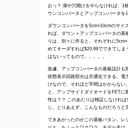
おっ？ 溝や穴開けをやらなければ、1
ウンコンバータとアップコンバータを
ダウンコンバータを5cm×10cmのサイ
れば、ダウン＋アップコンバータの基板が1
りは、別々に作ると、それぞれに5cm×10c
めてオーダすれば$20.99でできてし
はないってもので。。。。。
急遽、アップコンバータの基板設計も
状態表示回路部分は共通化できる。電力
けなので、それほど手間はかからない
と、アップサイドダイオードをFETに
性は？？ このあたりは検証しなけれ
じ。とりあえず、こんなものだろうと
できあがったのがこの基板パタン。レ
りと、ちょっとワクワク。モデル名は「HR