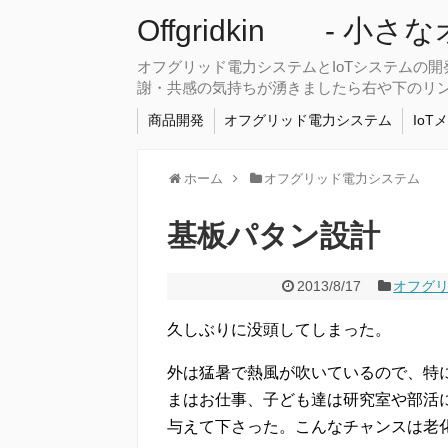
Offgridkin - 小
オフグリッド電力システムとIoTシステムの
謝・共感の気持ちが湧きましたら右や下のリ
商品開発
オフグリッド電力システム
IoT
ホーム
オフグリッド電力システム
基板パタン設計
2013/8/17
オフグ
久しぶりに没頭してしまった。
外は猛暑で熱風が吹いているので、特に
まはお仕事、子ども達は研究室や部活
与えて下さった。こんなチャンスは老