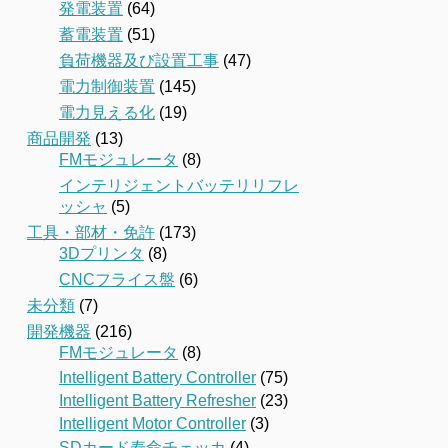
発電装置
(64)
蓄電装置
(51)
負荷機器及び設置工事
(47)
電力制御装置
(145)
電力見える化
(19)
商品開発
(13)
FMモジュレータ
(8)
インテリジェントバッテリリフレ
ッシャ
(5)
工具・部材・免許
(173)
3Dプリンタ
(8)
CNCフライス盤
(6)
未分類
(7)
開発機器
(216)
FMモジュレータ
(8)
Intelligent Battery Controller
(75)
Intelligent Battery Refresher
(23)
Intelligent Motor Controller
(3)
SDカード寿命チェッカ
(4)