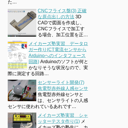
た…
CNCフライス盤(3) 正確
な原点出しの方法
3D
CADで図面を作成し、
CNCフライスで加工す
る場合、加工位置を正…
メイカーズ塾実習 データロ
ガー作り(CT電流センサから
Arduinoへのインタフェース
回路)
Arduinoのソフトが何と
かなりそうな状況なので、実
際に測定する回路…
センサーライト開発(7)
焦電型赤外線人感センサ
焦電型赤外線センサと
は、センサライトの人感
センサに使われているあれです…
メイカーズ塾実習 シャ
ッターテスタ作り(1)
メ
イカーズ塾の塾生に、カ