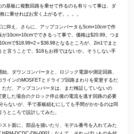
枚の基板に複数回路を乗せて作るのも有りって事は、ダ
1枚に乗せればお安く上がるぞ。。。。
ズに抑え、さらに、アップコンバータも5cm×10cmで作
0cm×10cmでできるって事で、価格は$20.99。つま
mで$18.99×2＝$38.98となるところが、2in1でまと
まうと言うことで、$18もお得ではないか。そうしない手
開始。ダウンコンバータと、ロジック電源や測定回路、
ラインのMOSFETとドライブ回路まわりを変更するだ
。ただ、アップコンバータは、まだ検証していないの
変更した場合のクロック停止後の電流を逃す回路の必要
ば分らないが、手で基板組むにしても手間がかかるのは同
言うところで設計してみた。
ジスト面に、部品を描いたり、モデル番号を入れてみた
M-DCDC-DN-0001」なんて、それっぽいものを付