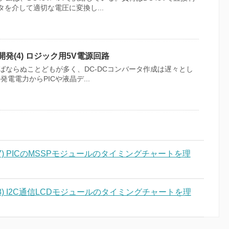
タを介して適切な電圧に変換し...
開発(4) ロジック用5V電源回路
ばならぬことどもが多く、DC-DCコンバータ作成は遅々とし
電電力からPICや液晶デ...
7) PICのMSSPモジュールのタイミングチャートを理
8) I2C通信LCDモジュールのタイミングチャートを理