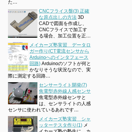
た…
CNCフライス盤(3) 正確
な原点出しの方法
3D
CADで図面を作成し、
CNCフライスで加工す
る場合、加工位置を正…
メイカーズ塾実習 データロ
ガー作り(CT電流センサから
Arduinoへのインタフェース
回路)
Arduinoのソフトが何と
かなりそうな状況なので、実
際に測定する回路…
センサーライト開発(7)
焦電型赤外線人感センサ
焦電型赤外線センサと
は、センサライトの人感
センサに使われているあれです…
メイカーズ塾実習 シャ
ッターテスタ作り(1)
メ
イカーズ塾の塾生に、カ