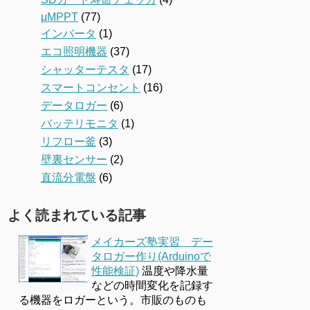
μMPPT
(77)
インバータ
(1)
エコ照明機器
(37)
シャッターテスタ
(17)
スマートコンセント
(16)
データロガー
(6)
バッテリモニタ
(1)
リフロー釜
(3)
壁裏センサー
(2)
直流分電盤
(6)
よく読まれている記事
メイカーズ塾実習 デー
タロガー作り(Arduinoで
性能検証)
温度や降水量
などの時間変化を記録す
る機器をロガーという。市販のものも