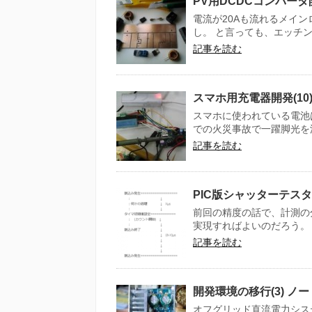
PV用DCDCコンバータ
電流が20Aも流れるメイ
し。 と言っても、エッチン
記事を読む
スマホ用充電器開発(10
スマホに使われている電池は
での火災事故で一躍脚光を浴
記事を読む
PIC版シャッターテスタ
前回の精度の話で、計測の分
実現すればよいのだろう。 
記事を読む
開発環境の移行(3) 
オフグリッド直流電力システ