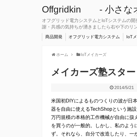
Offgridkin - 小
オフグリッド電力システムとIoTシステムの
謝・共感の気持ちが湧きましたら右や下のリ
商品開発
オフグリッド電力システム
IoT
ホーム
IoTメイカーズ
メイカーズ塾スター
2014/5/21
米国初DIYによるものつくりの波が日
器を自由に使えるTechShopという
万円規模の本格的工作機械が自由に扱え
を買うのが一般的。しかし、私のよう
ず。それなら、自分で改造したり、一