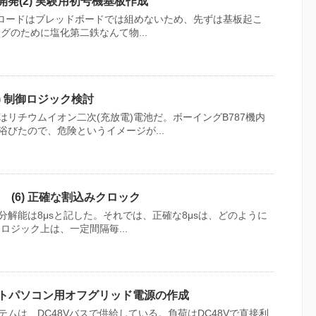
開発(2) 実験用初号機基板作成
ンロードはブレッドボードでは組めないため、先ずは基板起こ
グのために塩化第二鉄なんて物...
) 制御ロジック検討
リチウムイオン二次(充放電)電池だ。ボーイングB787機内
びたので、危険というイメージが...
 (6) 正確な割込みクロック
解能は8μsと記した。それでは、正確な8μsは、どのように
ロジック上は、一定間隔毎...
ノートパソコン用オフグリッド電源の作成
ムは、DC48Vバスで供給している。負荷はDC48Vで直接利