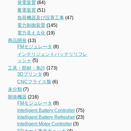
発電装置
(64)
蓄電装置
(51)
負荷機器及び設置工事
(47)
電力制御装置
(145)
電力見える化
(19)
商品開発
(13)
FMモジュレータ
(8)
インテリジェントバッテリリフレ
ッシャ
(5)
工具・部材・免許
(173)
3Dプリンタ
(8)
CNCフライス盤
(6)
未分類
(7)
開発機器
(216)
FMモジュレータ
(8)
Intelligent Battery Controller
(75)
Intelligent Battery Refresher
(23)
Intelligent Motor Controller
(3)
SDカード寿命チェッカ
(4)