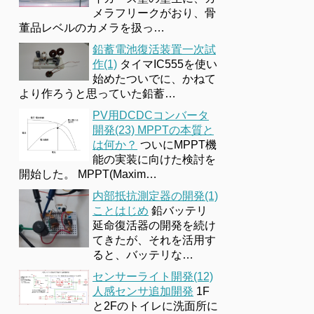
メラフリークがおり、骨
董品レベルのカメラを扱っ…
鉛蓄電池復活装置一次試
作(1)
タイマIC555を使い
始めたついでに、かねて
より作ろうと思っていた鉛蓄…
PV用DCDCコンバータ
開発(23) MPPTの本質と
は何か？
ついにMPPT機
能の実装に向けた検討を
開始した。 MPPT(Maxim…
内部抵抗測定器の開発(1)
ことはじめ
鉛バッテリ
延命復活器の開発を続け
てきたが、それを活用す
ると、バッテリな…
センサーライト開発(12)
人感センサ追加開発
1F
と2Fのトイレに洗面所に