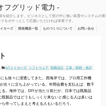
さなオフグリッド電力 -
開発を紹介します。ビジネスとして世の中に無い装置やシステムの
ンクをポチっとして応援いただければ幸甚です。
メイカーズ
開発機器一覧
ものづくりについて
お問い合せ
ト
IoTメイカーズ
,
ソフトウェア
,
回路設計
,
工具・部材・免許
本にも徐々に浸透してきた。西海岸では、プロ用工作機
施設が次々に立ち上がっている。年間会費を支払えば、数千
る。海外では、DIYが当たり前だが、日本では既製品
に既製品ではどうもしっくり来ないと感じる人は多いは
から作ってしまえと考える人もいるだろう。