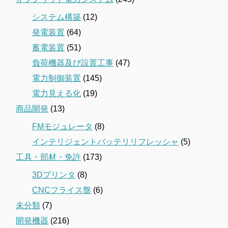
システム構築
(12)
発電装置
(64)
蓄電装置
(51)
負荷機器及び設置工事
(47)
電力制御装置
(145)
電力見える化
(19)
商品開発
(13)
FMモジュレータ
(8)
インテリジェントバッテリリフレッシャ
(5)
工具・部材・免許
(173)
3Dプリンタ
(8)
CNCフライス盤
(6)
未分類
(7)
開発機器
(216)