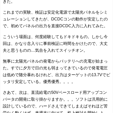
きた。
これまでの実験、検証は安定化電源で太陽光パネルをシミ
ュレーションしてきたが、DCDCコンの動作が安定したの
で、初めてパネルの出力を直接DCDC入力に入れてみた。
こういう場面は、何度経験してもドキドキもの。しかし今
回は、かなり念入りに事前検証に時間をかけたので、大丈
夫と思うものの…気合を入れてスイッチオン。
無事に太陽光パネルの発電からバッテリへの充電が始まっ
た。すでに夕方で日の光も弱まってきているので発電電圧
は低めで随分暴れるけれど、出力はターゲットの13.7Vでビ
ッタリ安定している。優秀優秀。。。。
さあて、次は、直流給電の50Vベースロード用アップコン
バータの開発に取り掛かりますか。。。ソフトは汎用的に
設計しているので、ハードさえできてしまえばそれほど苦
労なく動くはず。来週末に向けて、机上検討を開始しよ