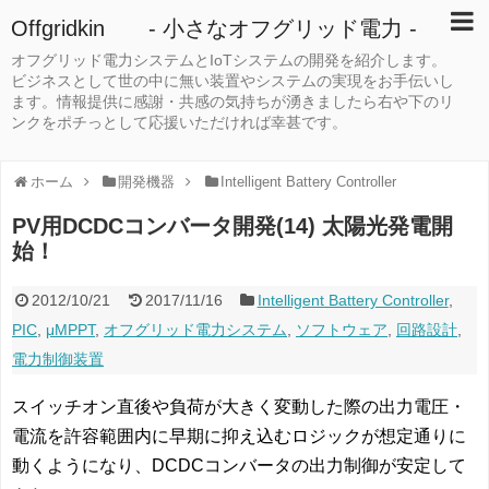
Offgridkin - 小さなオフグリッド電力 -
オフグリッド電力システムとIoTシステムの開発を紹介します。
ビジネスとして世の中に無い装置やシステムの実現をお手伝いし
ます。情報提供に感謝・共感の気持ちが湧きましたら右や下のリ
ンクをポチっとして応援いただければ幸甚です。
ホーム
開発機器
Intelligent Battery Controller
PV用DCDCコンバータ開発(14) 太陽光発電開
始！
2012/10/21
2017/11/16
Intelligent Battery Controller
,
PIC
,
μMPPT
,
オフグリッド電力システム
,
ソフトウェア
,
回路設計
,
電力制御装置
スイッチオン直後や負荷が大きく変動した際の出力電圧・
電流を許容範囲内に早期に抑え込むロジックが想定通りに
動くようになり、DCDCコンバータの出力制御が安定して