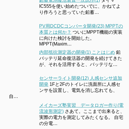
鉛蓄電池復活装置一次試作(1)
タイマ
IC555を使い始めたついでに、かねてよ
り作ろうと思っていた鉛蓄…
PV用DCDCコンバータ開発(23) MPPTの
本質とは何か？
ついにMPPT機能の実装
に向けた検討を開始した。
MPPT(Maxim…
内部抵抗測定器の開発(1) ことはじめ
鉛
バッテリ延命復活器の開発を続けてきた
が、それを活用すると、バッテリな…
センサーライト開発(12) 人感センサ追加
開発
1Fと2Fのトイレに洗面所に人感セ
ンサを設置し、電気を消し忘れても、
自…
メイカーズ塾実習 データロガー作り(電
流波形測定)
さあて。ここまで出来ると、
実際の電力を測定してみたくなる。 自宅
の分電…