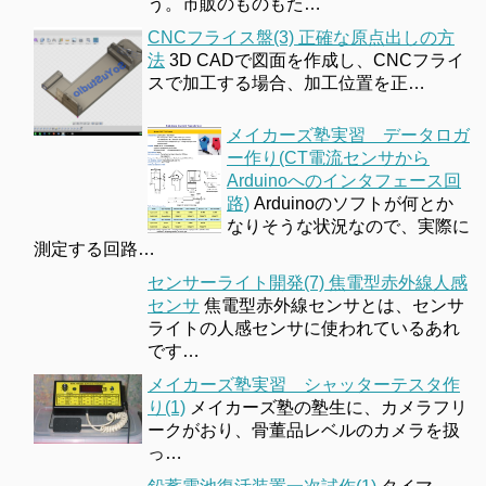
う。市販のものもた…
CNCフライス盤(3) 正確な原点出しの方
法
3D CADで図面を作成し、CNCフライ
スで加工する場合、加工位置を正…
メイカーズ塾実習 データロガ
ー作り(CT電流センサから
Arduinoへのインタフェース回
路)
Arduinoのソフトが何とか
なりそうな状況なので、実際に
測定する回路…
センサーライト開発(7) 焦電型赤外線人感
センサ
焦電型赤外線センサとは、センサ
ライトの人感センサに使われているあれ
です…
メイカーズ塾実習 シャッターテスタ作
り(1)
メイカーズ塾の塾生に、カメラフリ
ークがおり、骨董品レベルのカメラを扱
っ…