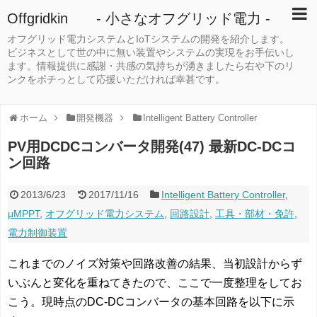
Offgridkin - 小さなオフグリッド電力 -
オフグリッド電力システムとIoTシステムの開発を紹介します。
ビジネスとして世の中に無い装置やシステムの実現をお手伝いし
ます。情報提供に感謝・共感の気持ちが湧きましたら右や下のリ
ンクをポチっとして応援いただければ幸甚です。
ホーム
開発機器
Intelligent Battery Controller
PV用DCDCコンバータ開発(47) 最新DC-DCコ
ン回路
2013/6/23
2017/11/16
Intelligent Battery Controller
,
μMPPT
,
オフグリッド電力システム
,
回路設計
,
工具・部材・免許
,
電力制御装置
これまでのノイズ対策や回路改善の結果、当初設計からず
いぶんと変化を重ねてきたので、ここで一度整理をしてお
こう。現時点のDC-DCコンバータの基本回路を以下に示