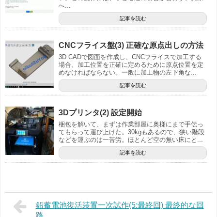
へ...
記事を読む
CNCフライス盤(3) 正確な原点出しの方法
3D CADで図面を作成し、CNCフライスで加工する
場合、加工位置を正確に定めるために原点位置を定
めなければならない。一般に加工物の左下角な...
記事を読む
3Dプリンタ(2) 設定開始
梱包を解いて、まずは作業部屋に奥様にまで手伝っ
てもらって運び上げた。30kgもあるので、狭い階段
などを運ぶのは一苦労。ほとんど空の無い床にと...
記事を読む
鉛蓄電池復活装置一次試作(5:最終回) 最終的な回
路