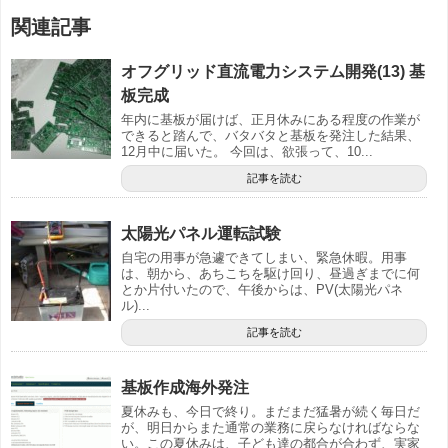
関連記事
オフグリッド直流電力システム開発(13) 基
板完成
年内に基板が届けば、正月休みにある程度の作業が
できると踏んで、バタバタと基板を発注した結果、
12月中に届いた。 今回は、欲張って、10...
記事を読む
太陽光パネル運転試験
自宅の用事が急遽できてしまい、緊急休暇。用事
は、朝から、あちこちを駆け回り、昼過ぎまでに何
とか片付いたので、午後からは、PV(太陽光パネ
ル)...
記事を読む
基板作成海外発注
夏休みも、今日で終り。まだまだ猛暑が続く毎日だ
が、明日からまた通常の業務に戻らなければならな
い。この夏休みは、子ども達の都合が合わず、実家