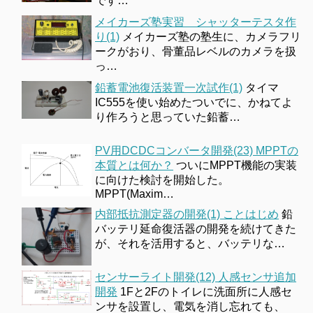
です…
メイカーズ塾実習 シャッターテスタ作
り(1)
メイカーズ塾の塾生に、カメラフリ
ークがおり、骨董品レベルのカメラを扱
っ…
鉛蓄電池復活装置一次試作(1)
タイマ
IC555を使い始めたついでに、かねてよ
り作ろうと思っていた鉛蓄…
PV用DCDCコンバータ開発(23) MPPTの
本質とは何か？
ついにMPPT機能の実装
に向けた検討を開始した。
MPPT(Maxim…
内部抵抗測定器の開発(1) ことはじめ
鉛
バッテリ延命復活器の開発を続けてきた
が、それを活用すると、バッテリな…
センサーライト開発(12) 人感センサ追加
開発
1Fと2Fのトイレに洗面所に人感セ
ンサを設置し、電気を消し忘れても、