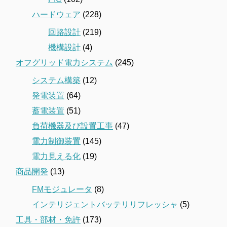
ハードウェア
(228)
回路設計
(219)
機構設計
(4)
オフグリッド電力システム
(245)
システム構築
(12)
発電装置
(64)
蓄電装置
(51)
負荷機器及び設置工事
(47)
電力制御装置
(145)
電力見える化
(19)
商品開発
(13)
FMモジュレータ
(8)
インテリジェントバッテリリフレッシャ
(5)
工具・部材・免許
(173)