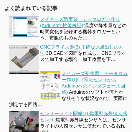
よく読まれている記事
メイカーズ塾実習 データロガー作り
(Arduinoで性能検証)
温度や降水量などの
時間変化を記録する機器をロガーとい
う。市販のものもた…
CNCフライス盤(3) 正確な原点出しの方
法
3D CADで図面を作成し、CNCフライ
スで加工する場合、加工位置を正…
メイカーズ塾実習 データロガ
ー作り(CT電流センサから
Arduinoへのインタフェース回
路)
Arduinoのソフトが何とか
なりそうな状況なので、実際に
測定する回路…
センサーライト開発(7) 焦電型赤外線人感
センサ
焦電型赤外線センサとは、センサ
ライトの人感センサに使われているあれ