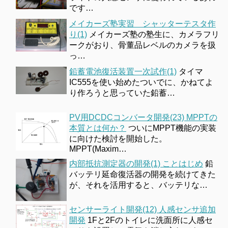
です…
メイカーズ塾実習 シャッターテスタ作
り(1)
メイカーズ塾の塾生に、カメラフリ
ークがおり、骨董品レベルのカメラを扱
っ…
鉛蓄電池復活装置一次試作(1)
タイマ
IC555を使い始めたついでに、かねてよ
り作ろうと思っていた鉛蓄…
PV用DCDCコンバータ開発(23) MPPTの
本質とは何か？
ついにMPPT機能の実装
に向けた検討を開始した。
MPPT(Maxim…
内部抵抗測定器の開発(1) ことはじめ
鉛
バッテリ延命復活器の開発を続けてきた
が、それを活用すると、バッテリな…
センサーライト開発(12) 人感センサ追加
開発
1Fと2Fのトイレに洗面所に人感セ