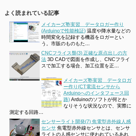
よく読まれている記事
メイカーズ塾実習 データロガー作り
(Arduinoで性能検証)
温度や降水量などの
時間変化を記録する機器をロガーとい
う。市販のものもた…
CNCフライス盤(3) 正確な原点出しの方
法
3D CADで図面を作成し、CNCフライ
スで加工する場合、加工位置を正…
メイカーズ塾実習 データロガ
ー作り(CT電流センサから
Arduinoへのインタフェース回
路)
Arduinoのソフトが何とか
なりそうな状況なので、実際に
測定する回路…
センサーライト開発(7) 焦電型赤外線人感
センサ
焦電型赤外線センサとは、センサ
ライトの人感センサに使われているあれ