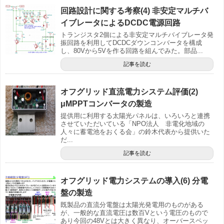
回路設計に関する考察(4) 非安定マルチバ
イブレータによるDCDC電源回路
トランジスタ2個による非安定マルチバイブレータ発
振回路を利用してDCDCダウンコンバータを構成
し、80Vから5Vを作る回路を組んでみた。部品...
記事を読む
オフグリッド直流電力システム評価(2)
μMPPTコンバータの製造
提供用に利用する太陽光パネルは、いろいろと連携
させていただいている「NPO法人 非電化地域の
人々に蓄電池をおくる会」の鈴木代表から提供いた
だ...
記事を読む
オフグリッド電力システムの導入(6) 分電
盤の製造
既製品の直流分電盤は太陽光発電用のものがある
が、一般的な直流電圧は数百Vという電圧のもので
あり今回の48Vとは大きく異なり、オーバースペッ