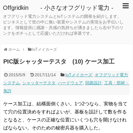
Offgridkin - 小さなオフグリッド電力 -
オフグリッド電力システムとIoTシステムの開発を紹介します。
ビジネスとして世の中に無い装置やシステムの実現をお手伝いし
ます。情報提供に感謝・共感の気持ちが湧きましたら右や下のリ
ンクをポチっとして応援いただければ幸甚です。
ホーム
IoTメイカーズ
PIC版シャッターテスタ (10) ケース加工
2015/5/9
2017/11/14
IoTメイカーズ
,
オフグリッド電力
システム
,
シャッターテスタ
,
ハードウェア
,
回路設計
,
工具・部材・
免許
ケース加工は、結構面倒くさい。1つ2つなら、実物を当て
て穴の位置決めをすればよいが、基板を設計して数を作る
となると、ケースの正確な位置にいくつも穴を開けなけれ
ばならない。そのための秘密兵器を購入した。