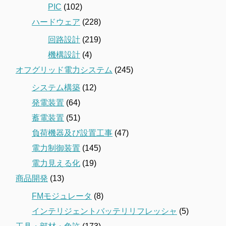
PIC
(102)
ハードウェア
(228)
回路設計
(219)
機構設計
(4)
オフグリッド電力システム
(245)
システム構築
(12)
発電装置
(64)
蓄電装置
(51)
負荷機器及び設置工事
(47)
電力制御装置
(145)
電力見える化
(19)
商品開発
(13)
FMモジュレータ
(8)
インテリジェントバッテリリフレッシャ
(5)