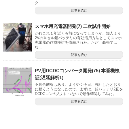
ク...
記事を読む
スマホ用充電器開発(7) 二次試作開始
かれこれ１年近くも前になってしまうが、知人より
2Vの単セル鉛バッテリの有効活用方法としてスマホ
充電器の作成検討を依頼された。ただ、商売では
な...
記事を読む
PV用DCDCコンバータ開発(75) 本番機検
証(遅延解析1)
不具合解析もあり、ようやく今日、設計したとおり
に動くようになったので、まずは、鉛バッテリ2直を
DCDCコンの入力につないで動作確認してみた。...
記事を読む