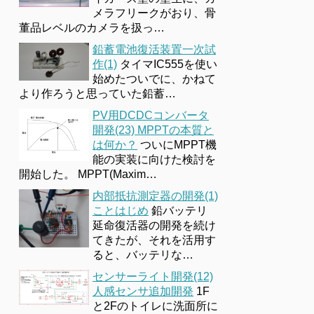
メラフリークがおり、骨
董品レベルのカメラを扱っ…
鉛蓄電池復活装置一次試
作(1)
タイマIC555を使い
始めたついでに、かねて
より作ろうと思っていた鉛蓄…
PV用DCDCコンバータ
開発(23) MPPTの本質と
は何か？
ついにMPPT機
能の実装に向けた検討を
開始した。 MPPT(Maxim…
内部抵抗測定器の開発(1)
ことはじめ
鉛バッテリ
延命復活器の開発を続け
てきたが、それを活用す
ると、バッテリな…
センサーライト開発(12)
人感センサ追加開発
1F
と2Fのトイレに洗面所に