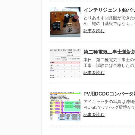
インテリジェント鉛バッ
とりあえず回路図ができた
め、蛇の目基板ではなく、ベ
記事を読む
第二種電気工事士筆記
本日、第二種電気工事士の
工事士試験には合格したのだ
記事を読む
PV用DCDCコンバータ
アイキャッチの写真は沖縄
PICKit3でデバッグ環境が
記事を読む