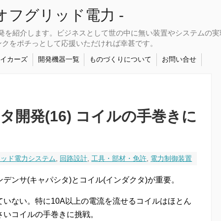
さなオフグリッド電力 -
開発を紹介します。ビジネスとして世の中に無い装置やシステムの
ンクをポチっとして応援いただければ幸甚です。
メイカーズ
開発機器一覧
ものづくりについて
お問い合せ
タ開発(16) コイルの手巻きに
リッド電力システム
,
回路設計
,
工具・部材・免許
,
電力制御装置
デンサ(キャパシタ)とコイル(インダクタ)が重要。
いない。特に10A以上の電流を流せるコイルはほとん
さいコイルの手巻きに挑戦。