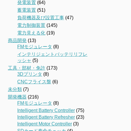
発電装置
(64)
蓄電装置
(51)
負荷機器及び設置工事
(47)
電力制御装置
(145)
電力見える化
(19)
商品開発
(13)
FMモジュレータ
(8)
インテリジェントバッテリリフレ
ッシャ
(5)
工具・部材・免許
(173)
3Dプリンタ
(8)
CNCフライス盤
(6)
未分類
(7)
開発機器
(216)
FMモジュレータ
(8)
Intelligent Battery Controller
(75)
Intelligent Battery Refresher
(23)
Intelligent Motor Controller
(3)
SDカード寿命チェッカ
(4)