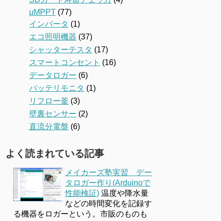
μMPPT
(77)
インバータ
(1)
エコ照明機器
(37)
シャッターテスタ
(17)
スマートコンセント
(16)
データロガー
(6)
バッテリモニタ
(1)
リフロー釜
(3)
壁裏センサー
(2)
直流分電盤
(6)
よく読まれている記事
メイカーズ塾実習 デー
タロガー作り(Arduinoで
性能検証)
温度や降水量
などの時間変化を記録す
る機器をロガーという。市販のものも