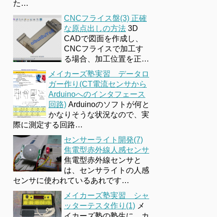
た…
CNCフライス盤(3) 正確
な原点出しの方法
3D
CADで図面を作成し、
CNCフライスで加工す
る場合、加工位置を正…
メイカーズ塾実習 データロ
ガー作り(CT電流センサから
Arduinoへのインタフェース
回路)
Arduinoのソフトが何と
かなりそうな状況なので、実
際に測定する回路…
センサーライト開発(7)
焦電型赤外線人感センサ
焦電型赤外線センサと
は、センサライトの人感
センサに使われているあれです…
メイカーズ塾実習 シャ
ッターテスタ作り(1)
メ
イカーズ塾の塾生に、カ