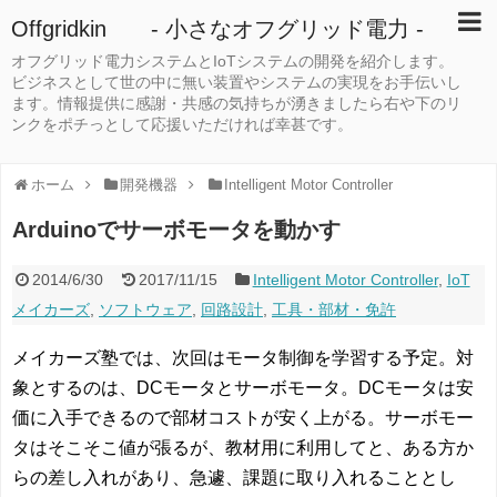
Offgridkin - 小さなオフグリッド電力 -
オフグリッド電力システムとIoTシステムの開発を紹介します。
ビジネスとして世の中に無い装置やシステムの実現をお手伝いし
ます。情報提供に感謝・共感の気持ちが湧きましたら右や下のリ
ンクをポチっとして応援いただければ幸甚です。
ホーム
開発機器
Intelligent Motor Controller
Arduinoでサーボモータを動かす
2014/6/30
2017/11/15
Intelligent Motor Controller
,
IoT
メイカーズ
,
ソフトウェア
,
回路設計
,
工具・部材・免許
メイカーズ塾では、次回はモータ制御を学習する予定。対
象とするのは、DCモータとサーボモータ。DCモータは安
価に入手できるので部材コストが安く上がる。サーボモー
タはそこそこ値が張るが、教材用に利用してと、ある方か
らの差し入れがあり、急遽、課題に取り入れることとし