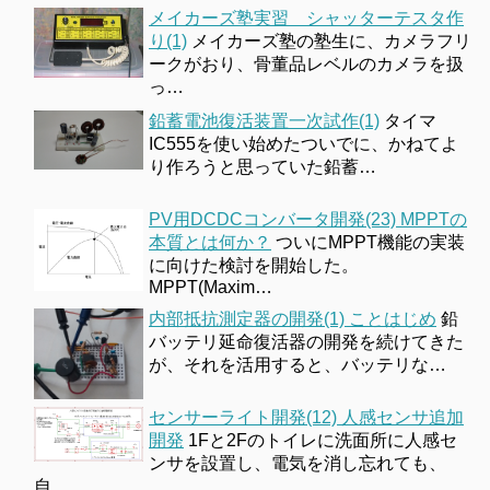
メイカーズ塾実習 シャッターテスタ作
り(1)
メイカーズ塾の塾生に、カメラフリ
ークがおり、骨董品レベルのカメラを扱
っ…
鉛蓄電池復活装置一次試作(1)
タイマ
IC555を使い始めたついでに、かねてよ
り作ろうと思っていた鉛蓄…
PV用DCDCコンバータ開発(23) MPPTの
本質とは何か？
ついにMPPT機能の実装
に向けた検討を開始した。
MPPT(Maxim…
内部抵抗測定器の開発(1) ことはじめ
鉛
バッテリ延命復活器の開発を続けてきた
が、それを活用すると、バッテリな…
センサーライト開発(12) 人感センサ追加
開発
1Fと2Fのトイレに洗面所に人感セ
ンサを設置し、電気を消し忘れても、
自…