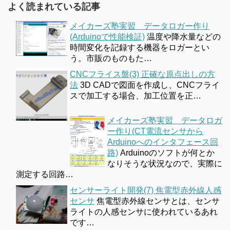
よく読まれている記事
メイカーズ塾実習 データロガー作り
(Arduinoで性能検証)
温度や降水量などの
時間変化を記録する機器をロガーとい
う。市販のものもた…
CNCフライス盤(3) 正確な原点出しの方
法
3D CADで図面を作成し、CNCフライ
スで加工する場合、加工位置を正…
メイカーズ塾実習 データロガ
ー作り(CT電流センサから
Arduinoへのインタフェース回
路)
Arduinoのソフトが何とか
なりそうな状況なので、実際に
測定する回路…
センサーライト開発(7) 焦電型赤外線人感
センサ
焦電型赤外線センサとは、センサ
ライトの人感センサに使われているあれ
です…