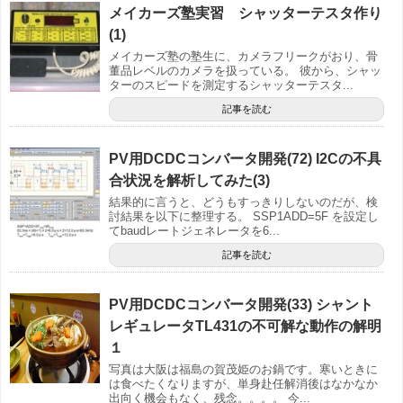
メイカーズ塾実習 シャッターテスタ作り
(1)
メイカーズ塾の塾生に、カメラフリークがおり、骨
董品レベルのカメラを扱っている。 彼から、シャッ
ターのスピードを測定するシャッターテスタ...
記事を読む
PV用DCDCコンバータ開発(72) I2Cの不具
合状況を解析してみた(3)
結果的に言うと、どうもすっきりしないのだが、検
討結果を以下に整理する。 SSP1ADD=5F を設定し
てbaudレートジェネレータを6...
記事を読む
PV用DCDCコンバータ開発(33) シャント
レギュレータTL431の不可解な動作の解明
１
写真は大阪は福島の賀茂姫のお鍋です。寒いときに
は食べたくなりますが、単身赴任解消後はなかなか
出向く機会もなく、残念。。。。 今...