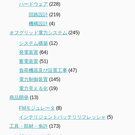
ハードウェア
(228)
回路設計
(219)
機構設計
(4)
オフグリッド電力システム
(245)
システム構築
(12)
発電装置
(64)
蓄電装置
(51)
負荷機器及び設置工事
(47)
電力制御装置
(145)
電力見える化
(19)
商品開発
(13)
FMモジュレータ
(8)
インテリジェントバッテリリフレッシャ
(5)
工具・部材・免許
(173)