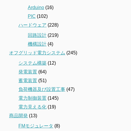
Arduino
(16)
PIC
(102)
ハードウェア
(228)
回路設計
(219)
機構設計
(4)
オフグリッド電力システム
(245)
システム構築
(12)
発電装置
(64)
蓄電装置
(51)
負荷機器及び設置工事
(47)
電力制御装置
(145)
電力見える化
(19)
商品開発
(13)
FMモジュレータ
(8)