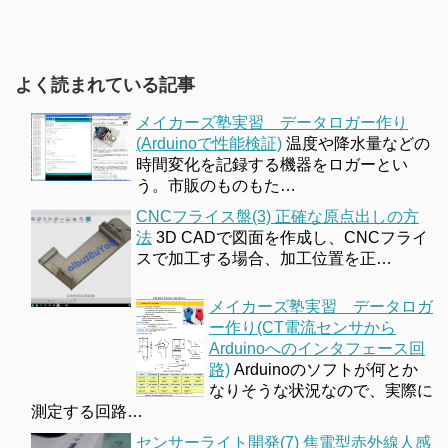
よく読まれている記事
メイカーズ塾実習 データロガー作り
(Arduinoで性能検証)
温度や降水量などの
時間変化を記録する機器をロガーとい
う。市販のものもた…
CNCフライス盤(3) 正確な原点出しの方
法
3D CADで図面を作成し、CNCフライ
スで加工する場合、加工位置を正…
メイカーズ塾実習 データロガ
ー作り(CT電流センサから
Arduinoへのインタフェース回
路)
Arduinoのソフトが何とか
なりそうな状況なので、実際に
測定する回路…
センサーライト開発(7) 焦電型赤外線人感