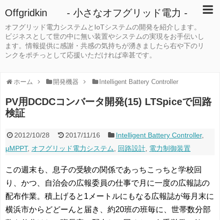
Offgridkin - 小さなオフグリッド電力 -
オフグリッド電力システムとIoTシステムの開発を紹介します。
ビジネスとして世の中に無い装置やシステムの実現をお手伝いし
ます。情報提供に感謝・共感の気持ちが湧きましたら右や下のリ
ンクをポチっとして応援いただければ幸甚です。
ホーム
開発機器
Intelligent Battery Controller
PV用DCDCコンバータ開発(15) LTSpiceで回路
検証
2012/10/28
2017/11/16
Intelligent Battery Controller
,
μMPPT
,
オフグリッド電力システム
,
回路設計
,
電力制御装置
この週末も、息子の受験の関係であっちこっちと学校回
り、かつ、自治会の広報委員の仕事で月に一度の広報誌の
配布作業。積上げると1メートルにもなる広報誌が毎月末に
横浜市からどどーんと届き、約20班の班毎に、世帯数分部