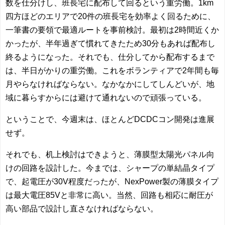
数を仕分けし、班長宅に配布して回るという重労働。1km
四方ほどのエリアで20件の班長宅を効率よく回るために、
一筆書の要領で最適ルートを事前検討。最初は2時間近くか
かったが、半年過ぎて慣れてきたため30分もあれば配布し
終るようになった。それでも、仕分してから配布するまで
は、半日がかりの重労働。これをボランティアで2年間も毎
月やらなければならない。なかなかにしてしんどいが、地
域に暮らすからには避けて通れないので頑張っている。
ということで、今週末は、ほとんどDCDCコン開発は進展
せず。
それでも、机上検討はできようと、薄膜型太陽光パネル向
けの回路を設計した。今までは、シャープの単結晶タイプ
で、起電圧が30V程度だったが、NexPower製の薄膜タイプ
は最大電圧85Vと非常に高い。当然、回路も相応に耐圧が
高い部品で設計し直さなければならない。