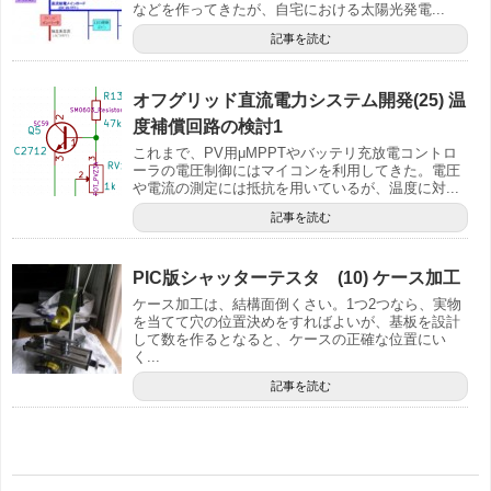
などを作ってきたが、自宅における太陽光発電...
記事を読む
オフグリッド直流電力システム開発(25) 温
度補償回路の検討1
これまで、PV用μMPPTやバッテリ充放電コントロ
ーラの電圧制御にはマイコンを利用してきた。電圧
や電流の測定には抵抗を用いているが、温度に対...
記事を読む
PIC版シャッターテスタ (10) ケース加工
ケース加工は、結構面倒くさい。1つ2つなら、実物
を当てて穴の位置決めをすればよいが、基板を設計
して数を作るとなると、ケースの正確な位置にい
く...
記事を読む