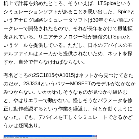
机上で計算を始めたところ、そういえば、LTSpiceという
シミュレーションソフトがあることを思い出した。Spiceと
いうアナログ回路シミュレータソフトは30年ぐらい前にバ
ークレーで開発されたもので、それが長年をかけて機能拡
充されている。リニアテクノロジー社が無償のLTSpiceと
いうツールを提供している。ただし、日本のデバイスのモ
デルファイルはメーカから提供されないため、ネットを探
すか、自分で作らなければならない。
有名どころの2SC1815やA1015はネットから見つけてきた
のだが、2SJ334というパワーMOSFETのモデルがなかなか
みつからない。いかがわしそうなものが見つかり組込む
と、やはりエラーで動かない。怪しそうなパラメータを修
正し動作確認するという作業を繰返し、何とか動くように
なった。でも、デバイスを正しくシミュレートできるかど
うかは疑問あり。