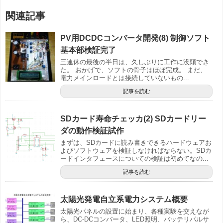
関連記事
PV用DCDCコンバータ開発(8) 制御ソフト
基本部検証完了
三連休の最後の半日は、久しぶりに工作に没頭でき
た。 おかげで、ソフトの骨子はほぼ完成。 まだ、
電力メインロードとは接続していないもの...
記事を読む
SDカード寿命チェッカ(2) SDカードリー
ダの動作検証試作
まずは、SDカードに読み書きできるハードウェアお
よびソフトウェアを検証しなければならない。SDカ
ードインタフェースについての検証は初めてなの...
記事を読む
太陽光発電自立系電力システム概要
太陽光パネルの設置に始まり、各種実験を交えなが
ら、DC-DCコンバータ、LED照明、バッテリパルサ