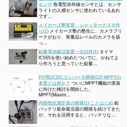
センサ
焦電型赤外線センサとは、センサ
ライトの人感センサに使われているあれ
です…
メイカーズ塾実習 シャッターテスタ作
り(1)
メイカーズ塾の塾生に、カメラフリ
ークがおり、骨董品レベルのカメラを扱
っ…
鉛蓄電池復活装置一次試作(1)
タイマ
IC555を使い始めたついでに、かねてよ
り作ろうと思っていた鉛蓄…
PV用DCDCコンバータ開発(23) MPPTの
本質とは何か？
ついにMPPT機能の実装
に向けた検討を開始した。
MPPT(Maxim…
内部抵抗測定器の開発(1) ことはじめ
鉛
バッテリ延命復活器の開発を続けてきた
が、それを活用すると、バッテリな…