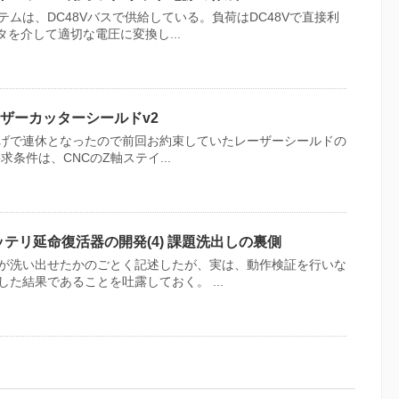
ムは、DC48Vバスで供給している。負荷はDC48Vで直接利
タを介して適切な電圧に変換し...
レーザーカッターシールドv2
げで連休となったので前回お約束していたレーザーシールドの
条件は、CNCのZ軸ステイ...
テリ延命復活器の開発(4) 課題洗出しの裏側
が洗い出せたかのごとく記述したが、実は、動作検証を行いな
た結果であることを吐露しておく。 ...