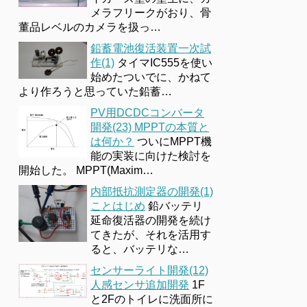
メラフリークがおり、骨
董品レベルのカメラを扱っ…
鉛蓄電池復活装置一次試
作(1)
タイマIC555を使い
始めたついでに、かねて
より作ろうと思っていた鉛蓄…
PV用DCDCコンバータ
開発(23) MPPTの本質と
は何か？
ついにMPPT機
能の実装に向けた検討を
開始した。 MPPT(Maxim…
内部抵抗測定器の開発(1)
ことはじめ
鉛バッテリ
延命復活器の開発を続け
てきたが、それを活用す
ると、バッテリな…
センサーライト開発(12)
人感センサ追加開発
1F
と2Fのトイレに洗面所に