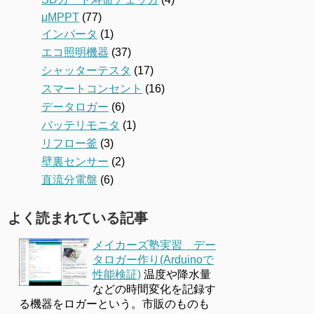
μMPPT
(77)
インバータ
(1)
エコ照明機器
(37)
シャッターテスタ
(17)
スマートコンセント
(16)
データロガー
(6)
バッテリモニタ
(1)
リフロー釜
(3)
壁裏センサー
(2)
直流分電盤
(6)
よく読まれている記事
メイカーズ塾実習 デー
タロガー作り(Arduinoで
性能検証)
温度や降水量
などの時間変化を記録す
る機器をロガーという。市販のものも