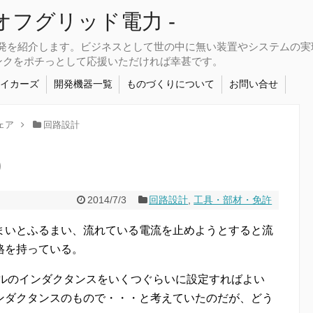
さなオフグリッド電力 -
開発を紹介します。ビジネスとして世の中に無い装置やシステムの
ンクをポチっとして応援いただければ幸甚です。
メイカーズ
開発機器一覧
ものづくりについて
お問い合せ
ェア
回路設計
)
2014/7/3
回路設計
,
工具・部材・免許
まいとふるまい、流れている電流を止めようとすると流
格を持っている。
イルのインダクタンスをいくつぐらいに設定すればよい
ンダクタンスのもので・・・と考えていたのだが、どう