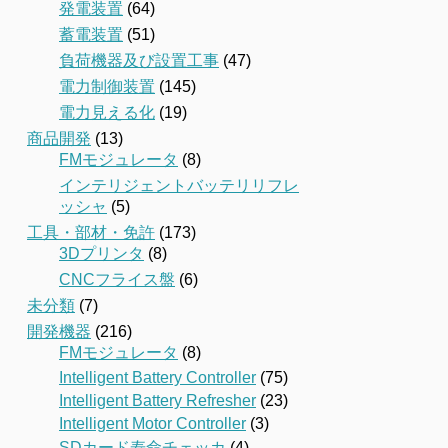
発電装置
(64)
蓄電装置
(51)
負荷機器及び設置工事
(47)
電力制御装置
(145)
電力見える化
(19)
商品開発
(13)
FMモジュレータ
(8)
インテリジェントバッテリリフレ
ッシャ
(5)
工具・部材・免許
(173)
3Dプリンタ
(8)
CNCフライス盤
(6)
未分類
(7)
開発機器
(216)
FMモジュレータ
(8)
Intelligent Battery Controller
(75)
Intelligent Battery Refresher
(23)
Intelligent Motor Controller
(3)
SDカード寿命チェッカ
(4)