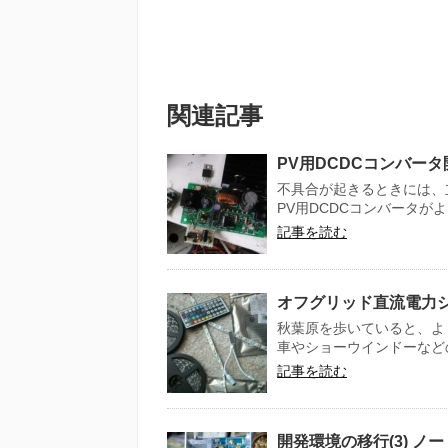
関連記事
PV用DCDCコンバータ
不具合が起きるときには、
PV用DCDCコンバータがよ
記事を読む
オフグリッド直流電力シス
秋葉原を歩いていると、よ
車やショーウインドーなどの
記事を読む
開発環境の移行(3) 