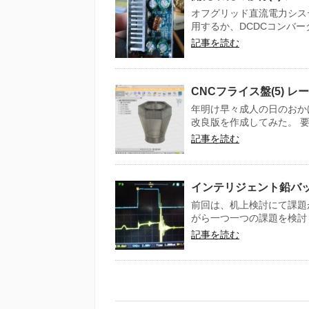
オフグリッド直流電力システ
用するか、DCDCコンバー
記事を読む
CNCフライス盤(5) 
年明け早々成人の日のおか
改良版を作成してみた。 要求
記事を読む
インテリジェント鉛バッ
前回は、机上検討にて課題
がら一つ一つの課題を検討し
記事を読む