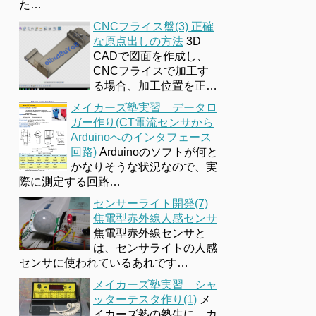
た…
CNCフライス盤(3) 正確
な原点出しの方法
3D
CADで図面を作成し、
CNCフライスで加工す
る場合、加工位置を正…
メイカーズ塾実習 データロ
ガー作り(CT電流センサから
Arduinoへのインタフェース
回路)
Arduinoのソフトが何と
かなりそうな状況なので、実
際に測定する回路…
センサーライト開発(7)
焦電型赤外線人感センサ
焦電型赤外線センサと
は、センサライトの人感
センサに使われているあれです…
メイカーズ塾実習 シャ
ッターテスタ作り(1)
メ
イカーズ塾の塾生に、カ