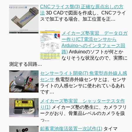
CNCフライス盤(3) 正確な原点出しの方
法
3D CADで図面を作成し、CNCフライ
スで加工する場合、加工位置を正…
メイカーズ塾実習 データロガ
ー作り(CT電流センサから
Arduinoへのインタフェース回
路)
Arduinoのソフトが何とか
なりそうな状況なので、実際に
測定する回路…
センサーライト開発(7) 焦電型赤外線人感
センサ
焦電型赤外線センサとは、センサ
ライトの人感センサに使われているあれ
です…
メイカーズ塾実習 シャッターテスタ作
り(1)
メイカーズ塾の塾生に、カメラフリ
ークがおり、骨董品レベルのカメラを扱
っ…
鉛蓄電池復活装置一次試作(1)
タイマ