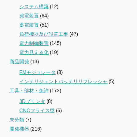
システム構築
(12)
発電装置
(64)
蓄電装置
(51)
負荷機器及び設置工事
(47)
電力制御装置
(145)
電力見える化
(19)
商品開発
(13)
FMモジュレータ
(8)
インテリジェントバッテリリフレッシャ
(5)
工具・部材・免許
(173)
3Dプリンタ
(8)
CNCフライス盤
(6)
未分類
(7)
開発機器
(216)