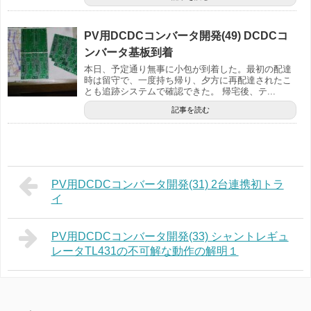
PV用DCDCコンバータ開発(49) DCDCコ
ンバータ基板到着
本日、予定通り無事に小包が到着した。最初の配達
時は留守で、一度持ち帰り、夕方に再配達されたこ
とも追跡システムで確認できた。 帰宅後、テ...
記事を読む
PV用DCDCコンバータ開発(31) 2台連携初トラ
イ
PV用DCDCコンバータ開発(33) シャントレギュ
レータTL431の不可解な動作の解明１