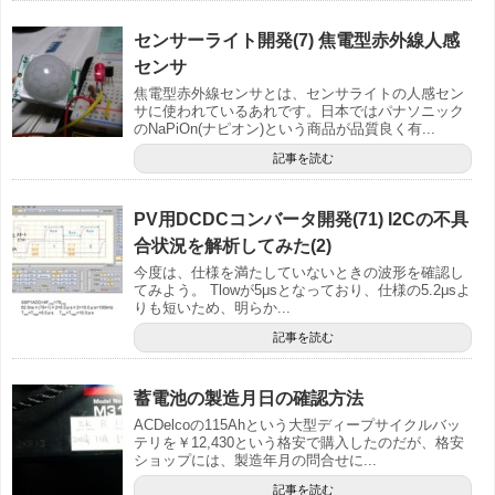
センサーライト開発(7) 焦電型赤外線人感
センサ
焦電型赤外線センサとは、センサライトの人感セン
サに使われているあれです。日本ではパナソニック
のNaPiOn(ナピオン)という商品が品質良く有...
記事を読む
PV用DCDCコンバータ開発(71) I2Cの不具
合状況を解析してみた(2)
今度は、仕様を満たしていないときの波形を確認し
てみよう。 Tlowが5μsとなっており、仕様の5.2μsよ
りも短いため、明らか...
記事を読む
蓄電池の製造月日の確認方法
ACDelcoの115Ahという大型ディープサイクルバッ
テリを￥12,430という格安で購入したのだが、格安
ショップには、製造年月の問合せに...
記事を読む