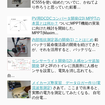
IC555を使い始めたついでに、かねてよ
り作ろうと思っていた鉛蓄…
PV用DCDCコンバータ開発(23) MPPTの
本質とは何か？
ついにMPPT機能の実装
に向けた検討を開始した。
MPPT(Maxim…
内部抵抗測定器の開発(1) ことはじめ
鉛
バッテリ延命復活器の開発を続けてきた
が、それを活用すると、バッテリな…
センサーライト開発(12) 人感センサ追加
開発
1Fと2Fのトイレに洗面所に人感セ
ンサを設置し、電気を消し忘れても、
自…
メイカーズ塾実習 データロガー作り(電
流波形測定)
さあて。ここまで出来ると、
実際の電力を測定してみたくなる。 自宅
の分電…