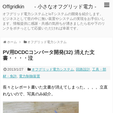
Offgridkin - 小さなオフグリッド電力 -
オフグリッド電力システムとIoTシステムの開発を紹介します。
ビジネスとして世の中に無い装置やシステムの実現をお手伝いし
ます。情報提供に感謝・共感の気持ちが湧きましたら右や下のリ
ンクをポチっとして応援いただければ幸甚です。
ホーム
オフグリッド電力システム
PV用DCDCコンバータ開発(32) 消えた文
書・・・・泣
2013/1/27
オフグリッド電力システム
,
回路設計
,
工具・部
材・免許
,
電力制御装置
長々とレポート書いた文書が消えてしまった。。。。立直
れないので、写真のみ紹介。