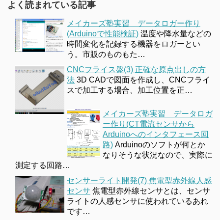
よく読まれている記事
メイカーズ塾実習 データロガー作り
(Arduinoで性能検証)
温度や降水量などの
時間変化を記録する機器をロガーとい
う。市販のものもた…
CNCフライス盤(3) 正確な原点出しの方
法
3D CADで図面を作成し、CNCフライ
スで加工する場合、加工位置を正…
メイカーズ塾実習 データロガ
ー作り(CT電流センサから
Arduinoへのインタフェース回
路)
Arduinoのソフトが何とか
なりそうな状況なので、実際に
測定する回路…
センサーライト開発(7) 焦電型赤外線人感
センサ
焦電型赤外線センサとは、センサ
ライトの人感センサに使われているあれ
です…