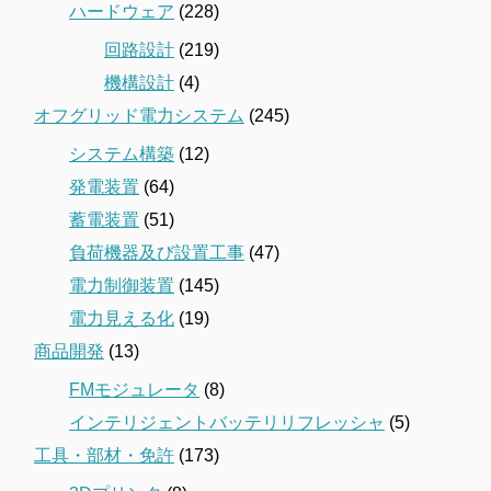
ハードウェア
(228)
回路設計
(219)
機構設計
(4)
オフグリッド電力システム
(245)
システム構築
(12)
発電装置
(64)
蓄電装置
(51)
負荷機器及び設置工事
(47)
電力制御装置
(145)
電力見える化
(19)
商品開発
(13)
FMモジュレータ
(8)
インテリジェントバッテリリフレッシャ
(5)
工具・部材・免許
(173)