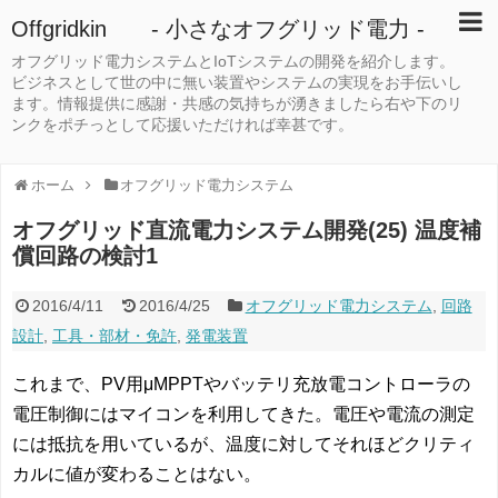
Offgridkin - 小さなオフグリッド電力 -
オフグリッド電力システムとIoTシステムの開発を紹介します。
ビジネスとして世の中に無い装置やシステムの実現をお手伝いし
ます。情報提供に感謝・共感の気持ちが湧きましたら右や下のリ
ンクをポチっとして応援いただければ幸甚です。
ホーム
オフグリッド電力システム
オフグリッド直流電力システム開発(25) 温度補
償回路の検討1
2016/4/11
2016/4/25
オフグリッド電力システム
,
回路
設計
,
工具・部材・免許
,
発電装置
これまで、PV用μMPPTやバッテリ充放電コントローラの
電圧制御にはマイコンを利用してきた。電圧や電流の測定
には抵抗を用いているが、温度に対してそれほどクリティ
カルに値が変わることはない。