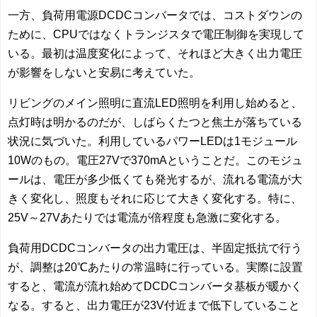
一方、負荷用電源DCDCコンバータでは、コストダウンの
ために、CPUではなくトランジスタで電圧制御を実現して
いる。最初は温度変化によって、それほど大きく出力電圧
が影響をしないと安易に考えていた。
リビングのメイン照明に直流LED照明を利用し始めると、
点灯時は明かるのだが、しばらくたつと焦土が落ちている
状況に気づいた。利用しているパワーLEDは1モジュール
10Wのもの。電圧27Vで370mAということだ。このモジュ
ールは、電圧が多少低くても発光するが、流れる電流が大
きく変化し、照度もそれに応じて大きく変化する。特に、
25V～27Vあたりでは電流が倍程度も急激に変化する。
負荷用DCDCコンバータの出力電圧は、半固定抵抗で行う
が、調整は20℃あたりの常温時に行っている。実際に設置
すると、電流が流れ始めてDCDCコンバータ基板が暖かく
なる。すると、出力電圧が23V付近まで低下していること