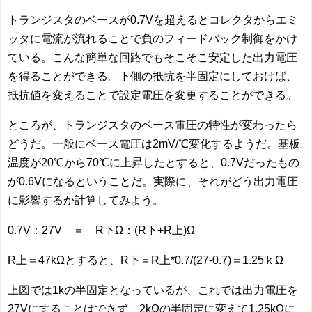
トランジスタのベースが0.7Vを超えるとコレクタからエミ
ッタに電流が流れることで負のフィードバック制御をかけ
ている。こんな簡単な回路でもそこそこ安定した出力電圧
を得ることができる。下側の抵抗を半固定にしておけば、
抵抗値を変えることで設定電圧を変更することができる。
ところが、トランジスタのベース電圧の特性が変わったら
どうだ。一般にベース電圧は2mV/℃変化するようだ。基板
温度が20℃から70℃に上昇したとすると、0.7Vだったもの
が0.6Vになるということだ。実際に、それがどう出力電圧
に影響するか計算してみよう。
0.7V：27V ＝ R下Ω：(R下+R上)Ω
R上＝47kΩとすると、R下＝R上*0.7/(27-0.7)＝1.25ｋΩ
上図では1kの半固定となっているが、これでは出力電圧を
27Vにすることはできず、2kΩの半固定に変えて1.25kΩに