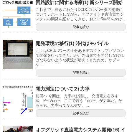
回路設計に関する考察(1) 新シリーズ開始
これまで、長きにわたりDCDCコンバータの開発に
ついてレポートしながら、オフグリッド直流電力シ
ステムの開発を紹介してきた。およそ5年間をかけ...
記事を読む
開発環境の移行(1) 時代はモバイル
元々はCPUパワーの十分あるデスクトップパソコン
で開発を行ってきた。が、外出先でも開発しなけれ
ばならないような状況が増えてきたため、サブマ
シ...
記事を読む
電力測定について(2) 力率
前回へ 今回は、力率のお話し。 交流電力を表す
式 P=IVcosθ ここで言う「cosθ」が力率だ。そ
もそも、力率ってなんぞや。...
記事を読む
オフグリッド直流電力システム開発(16) イ