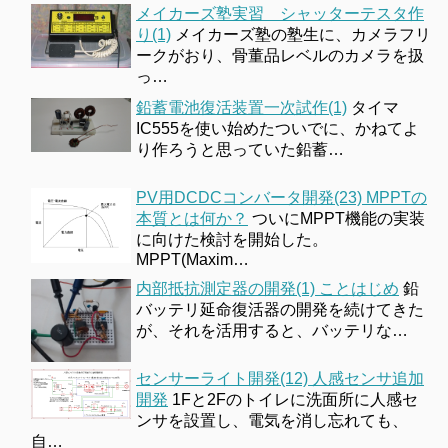
メイカーズ塾実習 シャッターテスタ作
り(1)
メイカーズ塾の塾生に、カメラフリ
ークがおり、骨董品レベルのカメラを扱
っ…
鉛蓄電池復活装置一次試作(1)
タイマ
IC555を使い始めたついでに、かねてよ
り作ろうと思っていた鉛蓄…
PV用DCDCコンバータ開発(23) MPPTの
本質とは何か？
ついにMPPT機能の実装
に向けた検討を開始した。
MPPT(Maxim…
内部抵抗測定器の開発(1) ことはじめ
鉛
バッテリ延命復活器の開発を続けてきた
が、それを活用すると、バッテリな…
センサーライト開発(12) 人感センサ追加
開発
1Fと2Fのトイレに洗面所に人感セ
ンサを設置し、電気を消し忘れても、
自…