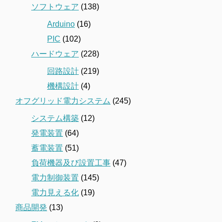
ソフトウェア
(138)
Arduino
(16)
PIC
(102)
ハードウェア
(228)
回路設計
(219)
機構設計
(4)
オフグリッド電力システム
(245)
システム構築
(12)
発電装置
(64)
蓄電装置
(51)
負荷機器及び設置工事
(47)
電力制御装置
(145)
電力見える化
(19)
商品開発
(13)