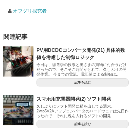
オフグリ探究者
関連記事
PV用DCDCコンバータ開発(21) 具体的数
値を考慮した制御ロジック
今日は、総選挙の投票と奥さまの買物に付合うだけ
だったので、そこそこ時間がとれて、久しぶりの開
発作業。 今までの電流、電圧値による制御は...
記事を読む
スマホ用充電器開発(2) ソフト開発
久しぶりにソフト開発に精を出してる週末。
2Vto5V2Aアップコンバータのハードウェアは先日作
ったので、それに魂を入れるソフトの開発...
記事を読む