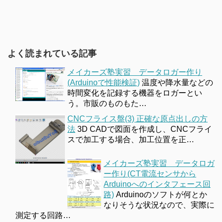
よく読まれている記事
メイカーズ塾実習 データロガー作り
(Arduinoで性能検証)
温度や降水量などの
時間変化を記録する機器をロガーとい
う。市販のものもた…
CNCフライス盤(3) 正確な原点出しの方
法
3D CADで図面を作成し、CNCフライ
スで加工する場合、加工位置を正…
メイカーズ塾実習 データロガ
ー作り(CT電流センサから
Arduinoへのインタフェース回
路)
Arduinoのソフトが何とか
なりそうな状況なので、実際に
測定する回路…