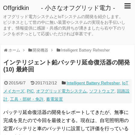
Offgridkin - 小さなオフグリッド電力 -
オフグリッド電力システムとIoTシステムの開発を紹介します。
ビジネスとして世の中に無い装置やシステムの実現をお手伝いし
ます。情報提供に感謝・共感の気持ちが湧きましたら右や下のリ
ンクをポチっとして応援いただければ幸甚です。
ホーム
開発機器
Intelligent Battery Refresher
インテリジェント鉛バッテリ延命復活器の開発
(10) 最終回
2015/6/7
2017/12/12
Intelligent Battery Refresher
,
IoT
メイカーズ
,
PIC
,
オフグリッド電力システム
,
ソフトウェア
,
回路設
計
,
工具・部材・免許
,
蓄電装置
バッテリ延命復活器の開発をレポートしてきたが、無事に
完成を見たので今回を最後とする。現在は、自宅照明用の
定置バッテリと車のバッテリに設置して評価を行っている