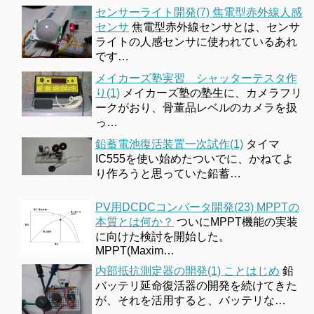
センサーライト開発(7) 焦電型赤外線人感
センサ
焦電型赤外線センサとは、センサ
ライトの人感センサに使われているあれ
です…
メイカーズ塾実習 シャッターテスタ作
り(1)
メイカーズ塾の塾生に、カメラフリ
ークがおり、骨董品レベルのカメラを扱
っ…
鉛蓄電池復活装置一次試作(1)
タイマ
IC555を使い始めたついでに、かねてよ
り作ろうと思っていた鉛蓄…
PV用DCDCコンバータ開発(23) MPPTの
本質とは何か？
ついにMPPT機能の実装
に向けた検討を開始した。
MPPT(Maxim…
内部抵抗測定器の開発(1) ことはじめ
鉛
バッテリ延命復活器の開発を続けてきた
が、それを活用すると、バッテリな…