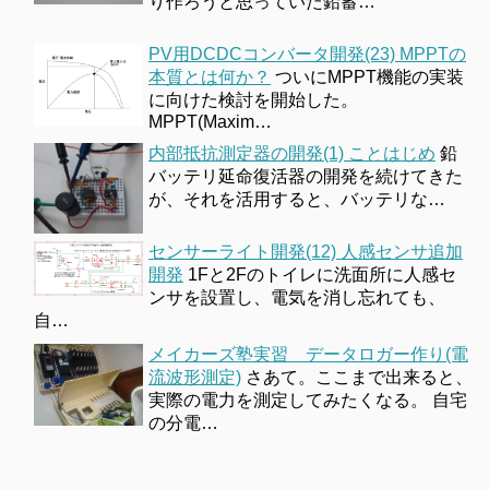
り作ろうと思っていた鉛蓄…
PV用DCDCコンバータ開発(23) MPPTの
本質とは何か？
ついにMPPT機能の実装
に向けた検討を開始した。
MPPT(Maxim…
内部抵抗測定器の開発(1) ことはじめ
鉛
バッテリ延命復活器の開発を続けてきた
が、それを活用すると、バッテリな…
センサーライト開発(12) 人感センサ追加
開発
1Fと2Fのトイレに洗面所に人感セ
ンサを設置し、電気を消し忘れても、
自…
メイカーズ塾実習 データロガー作り(電
流波形測定)
さあて。ここまで出来ると、
実際の電力を測定してみたくなる。 自宅
の分電…