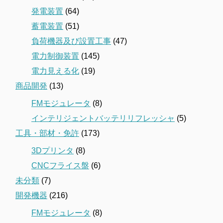
発電装置
(64)
蓄電装置
(51)
負荷機器及び設置工事
(47)
電力制御装置
(145)
電力見える化
(19)
商品開発
(13)
FMモジュレータ
(8)
インテリジェントバッテリリフレッシャ
(5)
工具・部材・免許
(173)
3Dプリンタ
(8)
CNCフライス盤
(6)
未分類
(7)
開発機器
(216)
FMモジュレータ
(8)