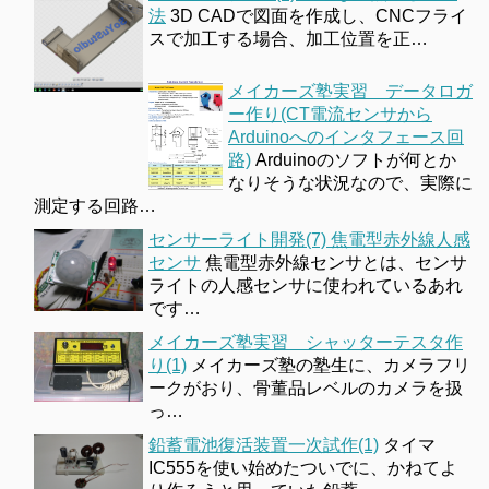
法
3D CADで図面を作成し、CNCフライ
スで加工する場合、加工位置を正…
メイカーズ塾実習 データロガ
ー作り(CT電流センサから
Arduinoへのインタフェース回
路)
Arduinoのソフトが何とか
なりそうな状況なので、実際に
測定する回路…
センサーライト開発(7) 焦電型赤外線人感
センサ
焦電型赤外線センサとは、センサ
ライトの人感センサに使われているあれ
です…
メイカーズ塾実習 シャッターテスタ作
り(1)
メイカーズ塾の塾生に、カメラフリ
ークがおり、骨董品レベルのカメラを扱
っ…
鉛蓄電池復活装置一次試作(1)
タイマ
IC555を使い始めたついでに、かねてよ