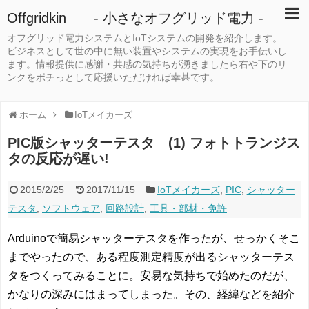
Offgridkin - 小さなオフグリッド電力 -
オフグリッド電力システムとIoTシステムの開発を紹介します。
ビジネスとして世の中に無い装置やシステムの実現をお手伝いし
ます。情報提供に感謝・共感の気持ちが湧きましたら右や下のリ
ンクをポチっとして応援いただければ幸甚です。
ホーム
IoTメイカーズ
PIC版シャッターテスタ (1) フォトトランジス
タの反応が遅い!
2015/2/25
2017/11/15
IoTメイカーズ
,
PIC
,
シャッター
テスタ
,
ソフトウェア
,
回路設計
,
工具・部材・免許
Arduinoで簡易シャッターテスタを作ったが、せっかくそこ
までやったので、ある程度測定精度が出るシャッターテス
タをつくってみることに。安易な気持ちで始めたのだが、
かなりの深みにはまってしまった。その、経緯などを紹介