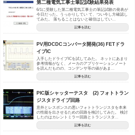
第二種電気工事士筆記試験結果発表
6/1に受験した第二種電気工事士の筆記試験の発表が
今日だった。うっかりしてい て、つい今し方確認し
てみた。 落ちることはないと確信はしてい...
記事を読む
PV用DCDCコンバータ開発(36) FETドラ
イブIC
入手したドライブICを試してみた。 ネットにあまり
参考情報がなく、メーカのアプリケーションノート
を読んだものの、コンデンサ等の値があま...
記事を読む
PIC版シャッターテスタ (2) フォトトラン
ジスタドライブ回路
意外とレスポンスの悪いフォトトランジスタを本来
の性能を出させるための回路を検討してみた。 検討
したのはカレントミラー回路とトランジスタ...
記事を読む