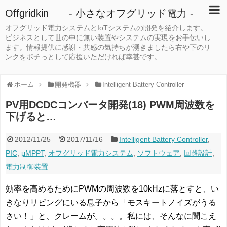
Offgridkin - 小さなオフグリッド電力 -
オフグリッド電力システムとIoTシステムの開発を紹介します。
ビジネスとして世の中に無い装置やシステムの実現をお手伝いし
ます。情報提供に感謝・共感の気持ちが湧きましたら右や下のリ
ンクをポチっとして応援いただければ幸甚です。
ホーム
開発機器
Intelligent Battery Controller
PV用DCDCコンバータ開発(18) PWM周波数を
下げると…
2012/11/25
2017/11/16
Intelligent Battery Controller
,
PIC
,
μMPPT
,
オフグリッド電力システム
,
ソフトウェア
,
回路設計
,
電力制御装置
効率を高めるためにPWMの周波数を10kHzに落とすと、い
きなりリビングにいる息子から「モスキートノイズがうる
さい！」と、クレームが。。。。私には、そんなに聞こえ