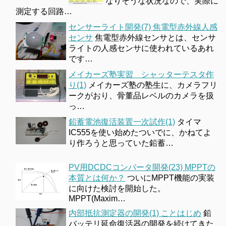
なりそうな状況なので、実際に
測定する回路…
センサーライト開発(7) 焦電型赤外線人感
センサ
焦電型赤外線センサとは、センサ
ライトの人感センサに使われているあれ
です…
メイカーズ塾実習 シャッターテスタ作
り(1)
メイカーズ塾の塾生に、カメラフリ
ークがおり、骨董品レベルのカメラを扱
っ…
鉛蓄電池復活装置一次試作(1)
タイマ
IC555を使い始めたついでに、かねてよ
り作ろうと思っていた鉛蓄…
PV用DCDCコンバータ開発(23) MPPTの
本質とは何か？
ついにMPPT機能の実装
に向けた検討を開始した。
MPPT(Maxim…
内部抵抗測定器の開発(1) ことはじめ
鉛
バッテリ延命復活器の開発を続けてきた