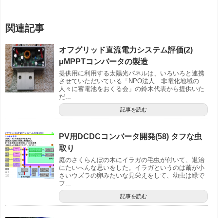
関連記事
オフグリッド直流電力システム評価(2)
μMPPTコンバータの製造
提供用に利用する太陽光パネルは、いろいろと連携
させていただいている「NPO法人 非電化地域の
人々に蓄電池をおくる会」の鈴木代表から提供いた
だ...
記事を読む
PV用DCDCコンバータ開発(58) タフな虫
取り
庭のさくらんぼの木にイラガの毛虫が付いて、退治
にたいへんな思いをした。イラガというのは繭が小
さいウズラの卵みたいな見栄えをして、幼虫は緑で
フ...
記事を読む