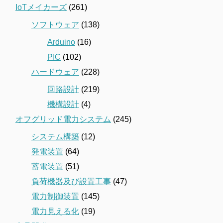
IoTメイカーズ
(261)
ソフトウェア
(138)
Arduino
(16)
PIC
(102)
ハードウェア
(228)
回路設計
(219)
機構設計
(4)
オフグリッド電力システム
(245)
システム構築
(12)
発電装置
(64)
蓄電装置
(51)
負荷機器及び設置工事
(47)
電力制御装置
(145)
電力見える化
(19)