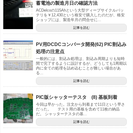
蓄電池の製造月日の確認方法
ACDelcoの115Ahという大型ディープサイクルバッ
テリを￥12,430という格安で購入したのだが、格安
ショップには、製造年月の問合せに...
記事を読む
PV用DCDCコンバータ開発(62) PIC割込み
処理の注意点
一般的には、割込み処理は、割込み周期よりも短時
間で完了するように設計するが、どうしても1周期以
内に全ての処理を詰め込むことが難しい場合があ
る...
記事を読む
PIC版シャッターテスタ (8) 基板到着
今回は早かった。注文から到着まで11日という早さ
だった。 テスト用の基板を含めて11枚の納品
だ。 シャッターテスタの基...
記事を読む