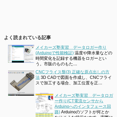
よく読まれている記事
メイカーズ塾実習 データロガー作り
(Arduinoで性能検証)
温度や降水量などの
時間変化を記録する機器をロガーとい
う。市販のものもた…
CNCフライス盤(3) 正確な原点出しの方
法
3D CADで図面を作成し、CNCフライ
スで加工する場合、加工位置を正…
メイカーズ塾実習 データロガ
ー作り(CT電流センサから
Arduinoへのインタフェース回
路)
Arduinoのソフトが何とか