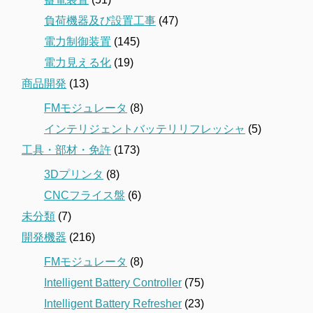
負荷機器及び設置工事
(47)
電力制御装置
(145)
電力見える化
(19)
商品開発
(13)
FMモジュレータ
(8)
インテリジェントバッテリリフレッシャ
(5)
工具・部材・免許
(173)
3Dプリンタ
(8)
CNCフライス盤
(6)
未分類
(7)
開発機器
(216)
FMモジュレータ
(8)
Intelligent Battery Controller
(75)
Intelligent Battery Refresher
(23)