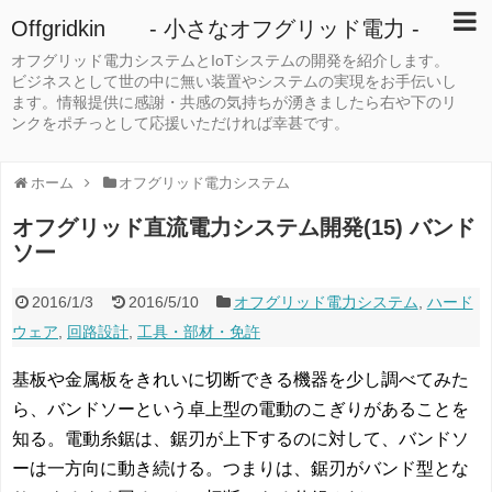
Offgridkin - 小さなオフグリッド電力 -
オフグリッド電力システムとIoTシステムの開発を紹介します。
ビジネスとして世の中に無い装置やシステムの実現をお手伝いし
ます。情報提供に感謝・共感の気持ちが湧きましたら右や下のリ
ンクをポチっとして応援いただければ幸甚です。
ホーム
オフグリッド電力システム
オフグリッド直流電力システム開発(15) バンド
ソー
2016/1/3
2016/5/10
オフグリッド電力システム
,
ハード
ウェア
,
回路設計
,
工具・部材・免許
基板や金属板をきれいに切断できる機器を少し調べてみた
ら、バンドソーという卓上型の電動のこぎりがあることを
知る。電動糸鋸は、鋸刃が上下するのに対して、バンドソ
ーは一方向に動き続ける。つまりは、鋸刃がバンド型とな