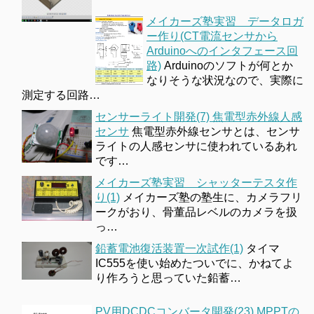
メイカーズ塾実習 データロガ
ー作り(CT電流センサから
Arduinoへのインタフェース回
路)
Arduinoのソフトが何とか
なりそうな状況なので、実際に
測定する回路…
センサーライト開発(7) 焦電型赤外線人感
センサ
焦電型赤外線センサとは、センサ
ライトの人感センサに使われているあれ
です…
メイカーズ塾実習 シャッターテスタ作
り(1)
メイカーズ塾の塾生に、カメラフリ
ークがおり、骨董品レベルのカメラを扱
っ…
鉛蓄電池復活装置一次試作(1)
タイマ
IC555を使い始めたついでに、かねてよ
り作ろうと思っていた鉛蓄…
PV用DCDCコンバータ開発(23) MPPTの