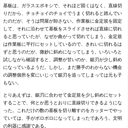
基板は、ガラスエポキシで、それほど固くはなく、直線切
りだから、チョチョイのチョイでうまく切れると踏んでい
たのだが、そうは問屋が卸さない。作業板に金定規を固定
して、それに沿わせて基板をスライドさせれば直線に切れ
ると思っていたが、なぜか曲がって切れてしまう。金定規
は作業板に平行にセットしているので、きれいに切れるは
ずと思うのだが、微妙に斜めになってしまう。いろいろと
試しながら確認すると、調整が甘いのか、鋸刃が少し斜め
になっているようだ。しかし、まだ勝手のわからない機会
の調整個所を変にいじって鋸刃を追ってしまっては元も子
もない。
とりあえずは、鋸刃に合わせて金定規を少し斜めにセット
することで、何とか思うとおりに直線切りできるようにな
った。これだけの数の基板を切り離すのをカッターでやっ
ていては、手がボロボロになってしまったであろう。文明
の利器に感謝である。