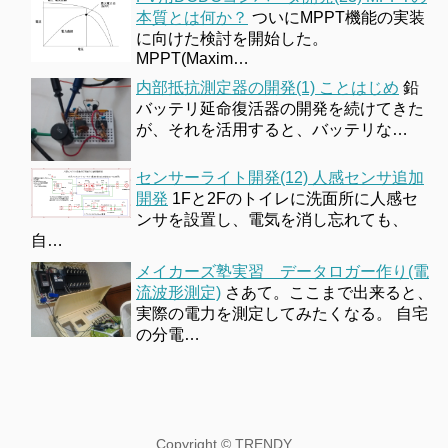
本質とは何か？
ついにMPPT機能の実装
に向けた検討を開始した。
MPPT(Maxim…
内部抵抗測定器の開発(1) ことはじめ
鉛
バッテリ延命復活器の開発を続けてきた
が、それを活用すると、バッテリな…
センサーライト開発(12) 人感センサ追加
開発
1Fと2Fのトイレに洗面所に人感セ
ンサを設置し、電気を消し忘れても、
自…
メイカーズ塾実習 データロガー作り(電
流波形測定)
さあて。ここまで出来ると、
実際の電力を測定してみたくなる。 自宅
の分電…
Copyright ©
TRENDY