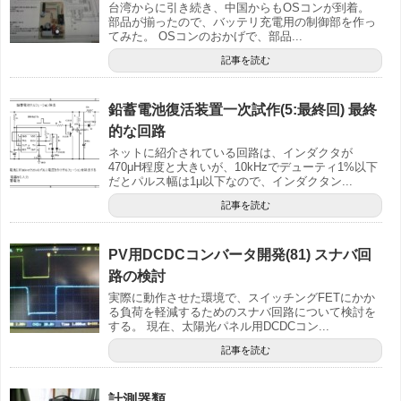
台湾からに引き続き、中国からもOSコンが到着。
部品が揃ったので、バッテリ充電用の制御部を作っ
てみた。 OSコンのおかげで、部品...
記事を読む
鉛蓄電池復活装置一次試作(5:最終回) 最終
的な回路
ネットに紹介されている回路は、インダクタが
470μH程度と大きいが、10kHzでデューティ1%以下
だとパルス幅は1μ以下なので、インダクタン...
記事を読む
PV用DCDCコンバータ開発(81) スナバ回
路の検討
実際に動作させた環境で、スイッチングFETにかか
る負荷を軽減するためのスナバ回路について検討を
する。 現在、太陽光パネル用DCDCコン...
記事を読む
計測器類