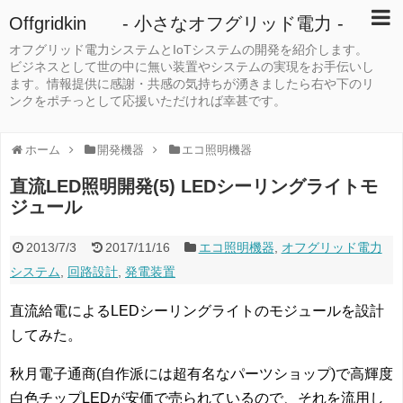
Offgridkin - 小さなオフグリッド電力 -
オフグリッド電力システムとIoTシステムの開発を紹介します。
ビジネスとして世の中に無い装置やシステムの実現をお手伝いし
ます。情報提供に感謝・共感の気持ちが湧きましたら右や下のリ
ンクをポチっとして応援いただければ幸甚です。
ホーム
開発機器
エコ照明機器
直流LED照明開発(5) LEDシーリングライトモ
ジュール
2013/7/3
2017/11/16
エコ照明機器
,
オフグリッド電力
システム
,
回路設計
,
発電装置
直流給電によるLEDシーリングライトのモジュールを設計
してみた。
秋月電子通商(自作派には超有名なパーツショップ)で高輝度
白色チップLEDが安価で売られているので、それを流用し