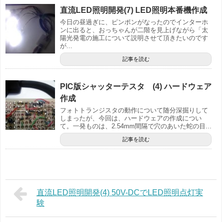
直流LED照明開発(7) LED照明本番機作成
今日の昼過ぎに、ピンポンがなったのでインターホ
ンに出ると、おっちゃんが二階を見上げながら「太
陽光発電の施工について説明させて頂きたいのです
が...
記事を読む
PIC版シャッターテスタ (4) ハードウェア
作成
フォトトランジスタの動作について随分深掘りして
しまったが、今回は、ハードウェアの作成につい
て。一発ものは、2.54mm間隔で穴のあいた蛇の目...
記事を読む
直流LED照明開発(4) 50V-DCでLED照明点灯実
験