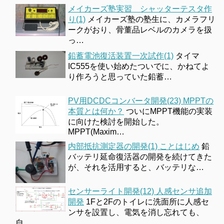
メイカーズ塾実習 シャッターテスタ作
り(1)
メイカーズ塾の塾生に、カメラフリ
ークがおり、骨董品レベルのカメラを扱
っ…
鉛蓄電池復活装置一次試作(1)
タイマ
IC555を使い始めたついでに、かねてよ
り作ろうと思っていた鉛蓄…
PV用DCDCコンバータ開発(23) MPPTの
本質とは何か？
ついにMPPT機能の実装
に向けた検討を開始した。
MPPT(Maxim…
内部抵抗測定器の開発(1) ことはじめ
鉛
バッテリ延命復活器の開発を続けてきた
が、それを活用すると、バッテリな…
センサーライト開発(12) 人感センサ追加
開発
1Fと2Fのトイレに洗面所に人感セ
ンサを設置し、電気を消し忘れても、
自…