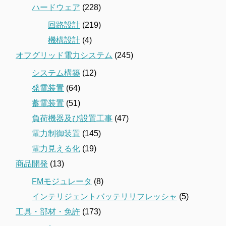
ハードウェア
(228)
回路設計
(219)
機構設計
(4)
オフグリッド電力システム
(245)
システム構築
(12)
発電装置
(64)
蓄電装置
(51)
負荷機器及び設置工事
(47)
電力制御装置
(145)
電力見える化
(19)
商品開発
(13)
FMモジュレータ
(8)
インテリジェントバッテリリフレッシャ
(5)
工具・部材・免許
(173)