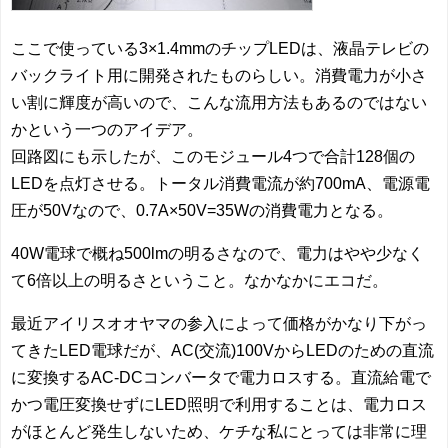
ここで使っている3×1.4mmのチップLEDは、液晶テレビの
バックライト用に開発されたものらしい。消費電力が小さ
い割に輝度が高いので、こんな流用方法もあるのではない
かという一つのアイデア。
回路図にも示したが、このモジュール4つで合計128個の
LEDを点灯させる。トータル消費電流が約700mA、電源電
圧が50Vなので、0.7A×50V=35Wの消費電力となる。
40W電球で概ね500lmの明るさなので、電力はやや少なく
て6倍以上の明るさということ。なかなかにエコだ。
最近アイリスオオヤマの参入によって価格がかなり下がっ
てきたLED電球だが、AC(交流)100VからLEDのための直流
に変換するAC-DCコンバータで電力ロスする。直流給電で
かつ電圧変換せずにLED照明で利用することは、電力ロス
がほとんど発生しないため、ケチな私にとっては非常に理