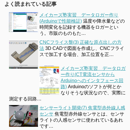
よく読まれている記事
メイカーズ塾実習 データロガー作り
(Arduinoで性能検証)
温度や降水量などの
時間変化を記録する機器をロガーとい
う。市販のものもた…
CNCフライス盤(3) 正確な原点出しの方
法
3D CADで図面を作成し、CNCフライ
スで加工する場合、加工位置を正…
メイカーズ塾実習 データロガ
ー作り(CT電流センサから
Arduinoへのインタフェース回
路)
Arduinoのソフトが何とか
なりそうな状況なので、実際に
測定する回路…
センサーライト開発(7) 焦電型赤外線人感
センサ
焦電型赤外線センサとは、センサ
ライトの人感センサに使われているあれ
です…