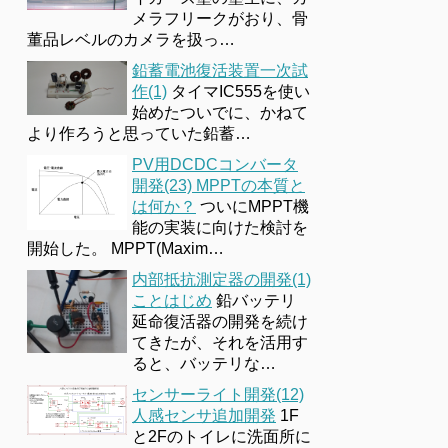
メラフリークがおり、骨
董品レベルのカメラを扱っ…
鉛蓄電池復活装置一次試
作(1)
タイマIC555を使い
始めたついでに、かねて
より作ろうと思っていた鉛蓄…
PV用DCDCコンバータ
開発(23) MPPTの本質と
は何か？
ついにMPPT機
能の実装に向けた検討を
開始した。 MPPT(Maxim…
内部抵抗測定器の開発(1)
ことはじめ
鉛バッテリ
延命復活器の開発を続け
てきたが、それを活用す
ると、バッテリな…
センサーライト開発(12)
人感センサ追加開発
1F
と2Fのトイレに洗面所に