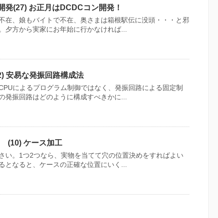
開発(27) お正月はDCDCコン開発！
不在、娘もバイトで不在、奥さまは箱根駅伝に没頭・・・と邪
夕方から実家にお年始に行かなければ...
2) 安易な発振回路構成法
CPUによるプログラム制御ではなく、発振回路による固定制
発振回路はどのように構成すべきかに...
(10) ケース加工
さい。1つ2つなら、実物を当てて穴の位置決めをすればよい
となると、ケースの正確な位置にいく...