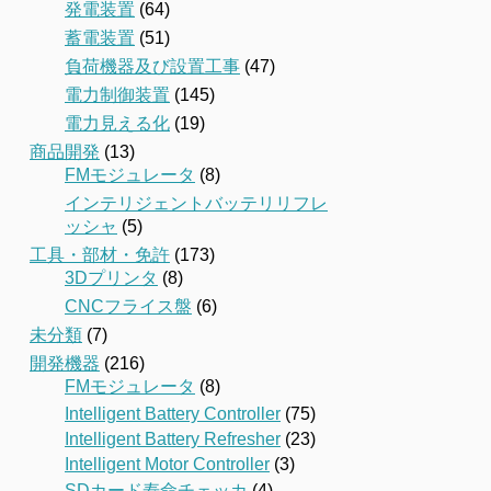
発電装置
(64)
蓄電装置
(51)
負荷機器及び設置工事
(47)
電力制御装置
(145)
電力見える化
(19)
商品開発
(13)
FMモジュレータ
(8)
インテリジェントバッテリリフレ
ッシャ
(5)
工具・部材・免許
(173)
3Dプリンタ
(8)
CNCフライス盤
(6)
未分類
(7)
開発機器
(216)
FMモジュレータ
(8)
Intelligent Battery Controller
(75)
Intelligent Battery Refresher
(23)
Intelligent Motor Controller
(3)
SDカード寿命チェッカ
(4)