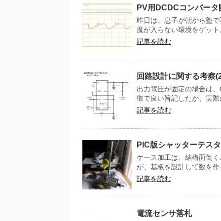
PV用DCDCコンバータ
昨日は、息子が朝から塾で
魔が入らない環境をゲット。
記事を読む
回路設計に関する考察(
出力電圧が固定の場合は、
御で良い旨記したが、実際の
記事を読む
PIC版シャッターテスタ 
ケース加工は、結構面倒く
が、基板を設計して数を作る
記事を読む
電流センサ落札