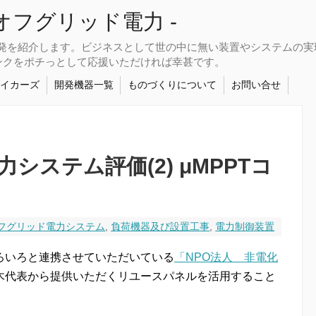
さなオフグリッド電力 -
開発を紹介します。ビジネスとして世の中に無い装置やシステムの
ンクをポチっとして応援いただければ幸甚です。
メイカーズ
開発機器一覧
ものづくりについて
お問い合せ
システム評価(2) μMPPTコ
フグリッド電力システム
,
負荷機器及び設置工事
,
電力制御装置
ろいろと連携させていただいている
「NPO法人 非電化
木代表から提供いただくリユースパネルを活用すること