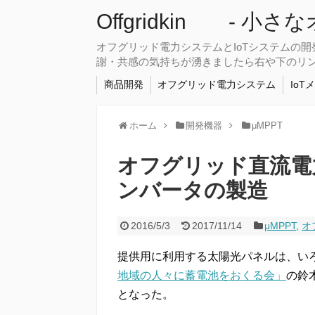
Offgridkin - 小
オフグリッド電力システムとIoTシステムの
謝・共感の気持ちが湧きましたら右や下のリ
商品開発
オフグリッド電力システム
IoT
ホーム
開発機器
μMPPT
オフグリッド直流電力
ンバータの製造
2016/5/3
2017/11/14
μMPPT
,
オ
提供用に利用する太陽光パネルは、い
地域の人々に蓄電池をおくる会」
の鈴
となった。