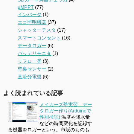
μMPPT
(77)
インバータ
(1)
エコ照明機器
(37)
シャッターテスタ
(17)
スマートコンセント
(16)
データロガー
(6)
バッテリモニタ
(1)
リフロー釜
(3)
壁裏センサー
(2)
直流分電盤
(6)
よく読まれている記事
メイカーズ塾実習 デー
タロガー作り(Arduinoで
性能検証)
温度や降水量
などの時間変化を記録す
る機器をロガーという。市販のものも