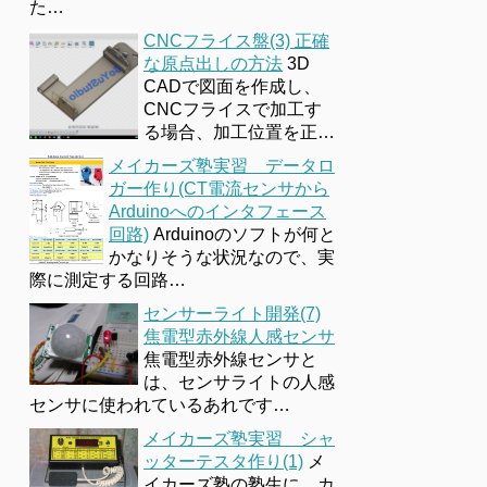
た…
CNCフライス盤(3) 正確
な原点出しの方法
3D
CADで図面を作成し、
CNCフライスで加工す
る場合、加工位置を正…
メイカーズ塾実習 データロ
ガー作り(CT電流センサから
Arduinoへのインタフェース
回路)
Arduinoのソフトが何と
かなりそうな状況なので、実
際に測定する回路…
センサーライト開発(7)
焦電型赤外線人感センサ
焦電型赤外線センサと
は、センサライトの人感
センサに使われているあれです…
メイカーズ塾実習 シャ
ッターテスタ作り(1)
メ
イカーズ塾の塾生に、カ