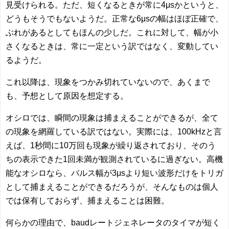
見受けられる。ただ、短くなるときが常に4μsかというと、
どうもそうでもないようだ。正常な6μsの幅はほぼ正確で、
ぶれがあるとしてもほんの少しだ。これに対して、幅が小
さくなるときは、常に一定という訳ではなく、変動してい
るようだ。
これ以降は、現象をつかみ切れていないので、あくまで
も、予想として原因を想定する。
オシロでは、瞬間の現象は捕まえることができるが、全て
の現象を網羅している訳ではない。実際には、100kHzと言
えば、1秒間に10万回も現象が繰り返されており、そのう
ちの表示できた1回未満が観測されているに過ぎない。高機
能なオシロなら、パルス幅が3μsより短い波形だけをトリガ
として捕まえることができるだろうが、そんなものは個人
では保有しておらず、捕まえることは困難。
何らかの理由で、baudレートジェネレータのタイマが短く