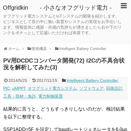
Offgridkin - 小さなオフグリッド電力 -
オフグリッド電力システムとIoTシステムの開発を紹介します。
ビジネスとして世の中に無い装置やシステムの実現をお手伝いし
ます。情報提供に感謝・共感の気持ちが湧きましたら右や下のリ
ンクをポチっとして応援いただければ幸甚です。
ホーム
開発機器
Intelligent Battery Controller
PV用DCDCコンバータ開発(72) I2Cの不具合状
況を解析してみた(3)
2014/5/25
2017/11/15
Intelligent Battery Controller
,
PIC
,
μMPPT
,
オフグリッド電力システム
,
ソフトウェア
,
回路設計
,
工具・部材・免許
,
電力制御装置
結果的に言うと、どうもすっきりしないのだが、検討結果
を以下に整理する。
SSP1ADD=5F を設定してbaudレートジェネレータを6.0μs