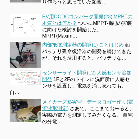
り作ろうと思っていた鉛蓄…
PV用DCDCコンバータ開発(23) MPPTの
本質とは何か？
ついにMPPT機能の実装
に向けた検討を開始した。
MPPT(Maxim…
内部抵抗測定器の開発(1) ことはじめ
鉛
バッテリ延命復活器の開発を続けてきた
が、それを活用すると、バッテリな…
センサーライト開発(12) 人感センサ追加
開発
1Fと2Fのトイレに洗面所に人感セ
ンサを設置し、電気を消し忘れても、
自…
メイカーズ塾実習 データロガー作り(電
流波形測定)
さあて。ここまで出来ると、
実際の電力を測定してみたくなる。 自宅
の分電…