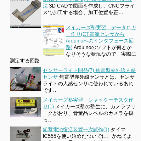
法
3D CADで図面を作成し、CNCフライ
スで加工する場合、加工位置を正…
メイカーズ塾実習 データロガ
ー作り(CT電流センサから
Arduinoへのインタフェース回
路)
Arduinoのソフトが何とか
なりそうな状況なので、実際に
測定する回路…
センサーライト開発(7) 焦電型赤外線人感
センサ
焦電型赤外線センサとは、センサ
ライトの人感センサに使われているあれ
です…
メイカーズ塾実習 シャッターテスタ作
り(1)
メイカーズ塾の塾生に、カメラフリ
ークがおり、骨董品レベルのカメラを扱
っ…
鉛蓄電池復活装置一次試作(1)
タイマ
IC555を使い始めたついでに、かねてよ