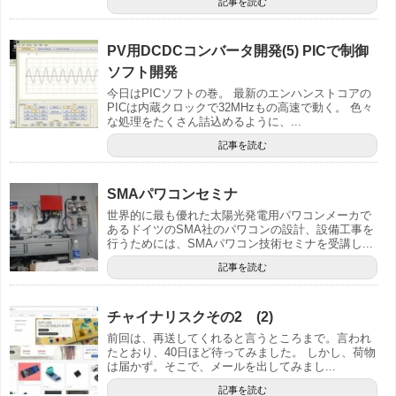
記事を読む
PV用DCDCコンバータ開発(5) PICで制御
ソフト開発
今日はPICソフトの巻。 最新のエンハンストコアの
PICは内蔵クロックで32MHzもの高速で動く。 色々
な処理をたくさん詰込めるように、...
記事を読む
SMAパワコンセミナ
世界的に最も優れた太陽光発電用パワコンメーカで
あるドイツのSMA社のパワコンの設計、設備工事を
行うためには、SMAパワコン技術セミナを受講し...
記事を読む
チャイナリスクその2 (2)
前回は、再送してくれると言うところまで。言われ
たとおり、40日ほど待ってみました。 しかし、荷物
は届かず。そこで、メールを出してみまし...
記事を読む