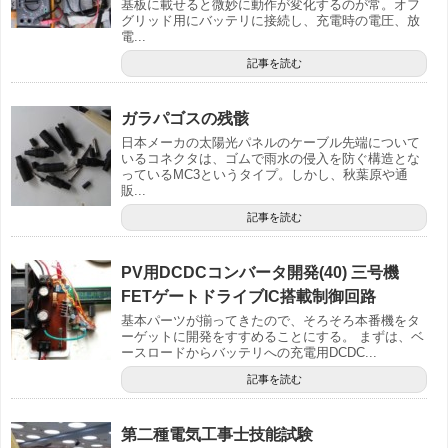
基板に載せると微妙に動作が変化するのが常。オフ
グリッド用にバッテリに接続し、充電時の電圧、放
電...
記事を読む
ガラパゴスの残骸
日本メーカの太陽光パネルのケーブル先端について
いるコネクタは、ゴムで雨水の侵入を防ぐ構造とな
っているMC3というタイプ。しかし、秋葉原や通
販...
記事を読む
PV用DCDCコンバータ開発(40) 三号機
FETゲートドライブIC搭載制御回路
基本パーツが揃ってきたので、そろそろ本番機をタ
ーゲットに開発をすすめることにする。 まずは、ベ
ースロードからバッテリへの充電用DCDC...
記事を読む
第二種電気工事士技能試験