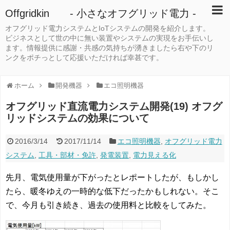
Offgridkin - 小さなオフグリッド電力 -
オフグリッド電力システムとIoTシステムの開発を紹介します。
ビジネスとして世の中に無い装置やシステムの実現をお手伝いし
ます。情報提供に感謝・共感の気持ちが湧きましたら右や下のリ
ンクをポチっとして応援いただければ幸甚です。
ホーム
開発機器
エコ照明機器
オフグリッド直流電力システム開発(19) オフグ
リッドシステムの効果について
2016/3/14
2017/11/14
エコ照明機器
,
オフグリッド電力
システム
,
工具・部材・免許
,
発電装置
,
電力見える化
先月、電気使用量が下がったとレポートしたが、もしかし
たら、暖冬ゆえの一時的な低下だったかもしれない。そこ
で、今月も引き続き、過去の使用料と比較をしてみた。