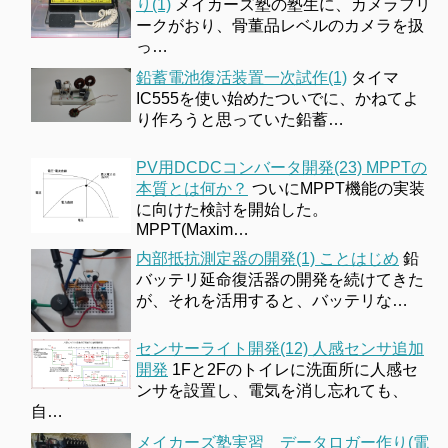
り(1)
メイカーズ塾の塾生に、カメラフリ
ークがおり、骨董品レベルのカメラを扱
っ…
鉛蓄電池復活装置一次試作(1)
タイマ
IC555を使い始めたついでに、かねてよ
り作ろうと思っていた鉛蓄…
PV用DCDCコンバータ開発(23) MPPTの
本質とは何か？
ついにMPPT機能の実装
に向けた検討を開始した。
MPPT(Maxim…
内部抵抗測定器の開発(1) ことはじめ
鉛
バッテリ延命復活器の開発を続けてきた
が、それを活用すると、バッテリな…
センサーライト開発(12) 人感センサ追加
開発
1Fと2Fのトイレに洗面所に人感セ
ンサを設置し、電気を消し忘れても、
自…
メイカーズ塾実習 データロガー作り(電