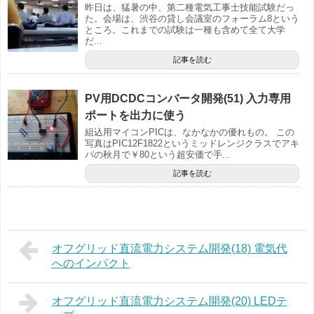
昨日は、猛暑の中、第二種電気工事士技能試験だっ
た。会場は、渋谷の貸し会議室のフォーラム8という
ところ。これまでの試験は一種も含めて全て大学
だ...
記事を読む
PV用DCDCコンバータ開発(51) 入力専用
ポートを出力に使う
組込用マイコンPICは、なかなかの優れもの。 この
写真はPIC12F1822というミッドレンジクラスでアキ
バの秋月で￥80という超安価で手...
記事を読む
オフグリッド直流電力システム開発(18) 電気代
へのインパクト
オフグリッド直流電力システム開発(20) LEDテ