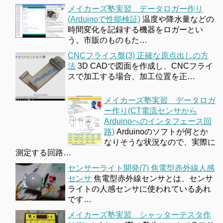
メイカーズ塾実習 データロガー作り
(Arduinoで性能検証)
温度や降水量などの
時間変化を記録する機器をロガーとい
う。市販のものもた…
CNCフライス盤(3) 正確な原点出しの方
法
3D CADで図面を作成し、CNCフライ
スで加工する場合、加工位置を正…
メイカーズ塾実習 データロガ
ー作り(CT電流センサから
Arduinoへのインタフェース回
路)
Arduinoのソフトが何とか
なりそうな状況なので、実際に
測定する回路…
センサーライト開発(7) 焦電型赤外線人感
センサ
焦電型赤外線センサとは、センサ
ライトの人感センサに使われているあれ
です…
メイカーズ塾実習 シャッターテスタ作