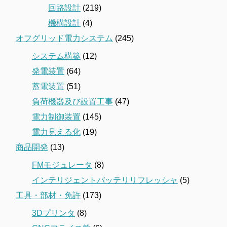
回路設計
(219)
機構設計
(4)
オフグリッド電力システム
(245)
システム構築
(12)
発電装置
(64)
蓄電装置
(51)
負荷機器及び設置工事
(47)
電力制御装置
(145)
電力見える化
(19)
商品開発
(13)
FMモジュレータ
(8)
インテリジェントバッテリリフレッシャ
(5)
工具・部材・免許
(173)
3Dプリンタ
(8)