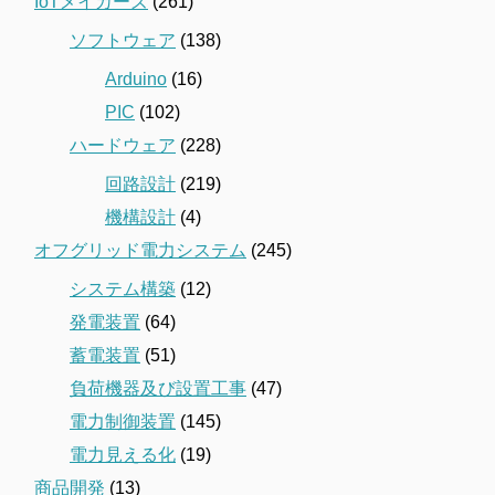
IoTメイカーズ
(261)
ソフトウェア
(138)
Arduino
(16)
PIC
(102)
ハードウェア
(228)
回路設計
(219)
機構設計
(4)
オフグリッド電力システム
(245)
システム構築
(12)
発電装置
(64)
蓄電装置
(51)
負荷機器及び設置工事
(47)
電力制御装置
(145)
電力見える化
(19)
商品開発
(13)