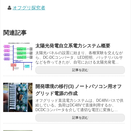
オフグリ探究者
関連記事
太陽光発電自立系電力システム概要
太陽光パネルの設置に始まり、各種実験を交えなが
ら、DC-DCコンバータ、LED照明、バッテリパルサ
などを作ってきたが、自宅における太陽光発電...
記事を読む
開発環境の移行(3) ノートパソコン用オフ
グリッド電源の作成
オフグリッド直流電力システムは、DC48Vバスで供
給している。負荷はDC48Vで直接利用するか、
DCDCコンバータを介して適切な電圧に変換し...
記事を読む