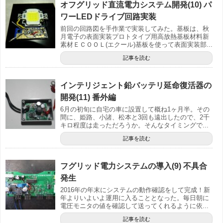
オフグリッド直流電力システム開発(10) パ
ワーLEDドライブ回路実装
前回の回路図を手作業で実装してみた。基板は、秋
月電子の表面実装プロトタイプ用高放熱基板材料新
素材ＥＣＯＯＬ(エクール)基板を使って表面実装部...
記事を読む
インテリジェント鉛バッテリ延命復活器の
開発(11) 番外編
6月の初旬に自宅の車に設置して概ね1ヶ月半。その
間に、姫路、小諸、松本と3回も遠出したので、2千
キロ程度は走っただろうか。そんなタイミングで...
記事を読む
フグリッド電力システムの導入(9) 不具合
発生
2016年の年末にシステムの動作確認をして完成！新
年よりいよいよ運用に入ることとなった。毎日朝に
電圧モニタの値を確認して送ってくれるように依...
記事を読む