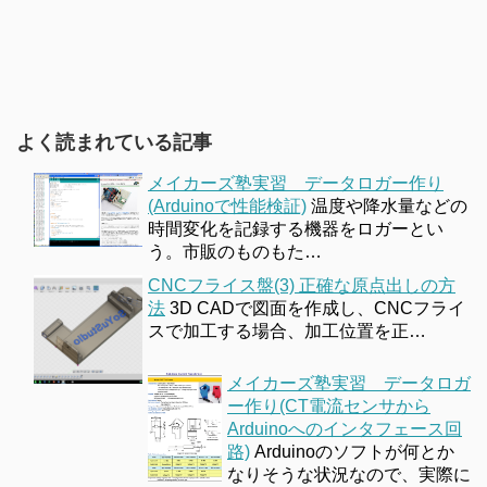
よく読まれている記事
メイカーズ塾実習 データロガー作り
(Arduinoで性能検証)
温度や降水量などの
時間変化を記録する機器をロガーとい
う。市販のものもた…
CNCフライス盤(3) 正確な原点出しの方
法
3D CADで図面を作成し、CNCフライ
スで加工する場合、加工位置を正…
メイカーズ塾実習 データロガ
ー作り(CT電流センサから
Arduinoへのインタフェース回
路)
Arduinoのソフトが何とか
なりそうな状況なので、実際に