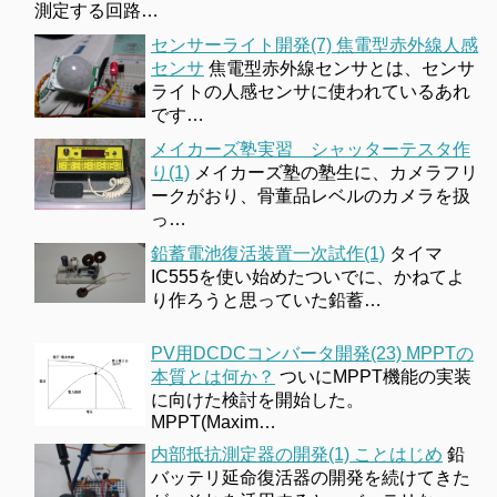
測定する回路…
センサーライト開発(7) 焦電型赤外線人感
センサ
焦電型赤外線センサとは、センサ
ライトの人感センサに使われているあれ
です…
メイカーズ塾実習 シャッターテスタ作
り(1)
メイカーズ塾の塾生に、カメラフリ
ークがおり、骨董品レベルのカメラを扱
っ…
鉛蓄電池復活装置一次試作(1)
タイマ
IC555を使い始めたついでに、かねてよ
り作ろうと思っていた鉛蓄…
PV用DCDCコンバータ開発(23) MPPTの
本質とは何か？
ついにMPPT機能の実装
に向けた検討を開始した。
MPPT(Maxim…
内部抵抗測定器の開発(1) ことはじめ
鉛
バッテリ延命復活器の開発を続けてきた