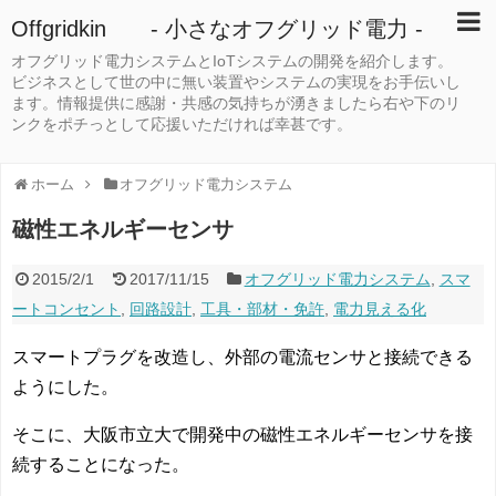
Offgridkin - 小さなオフグリッド電力 -
オフグリッド電力システムとIoTシステムの開発を紹介します。
ビジネスとして世の中に無い装置やシステムの実現をお手伝いし
ます。情報提供に感謝・共感の気持ちが湧きましたら右や下のリ
ンクをポチっとして応援いただければ幸甚です。
ホーム
オフグリッド電力システム
磁性エネルギーセンサ
2015/2/1
2017/11/15
オフグリッド電力システム
,
スマ
ートコンセント
,
回路設計
,
工具・部材・免許
,
電力見える化
スマートプラグを改造し、外部の電流センサと接続できる
ようにした。
そこに、大阪市立大で開発中の磁性エネルギーセンサを接
続することになった。