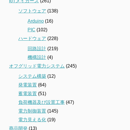
IoTメイカーズ
(261)
ソフトウェア
(138)
Arduino
(16)
PIC
(102)
ハードウェア
(228)
回路設計
(219)
機構設計
(4)
オフグリッド電力システム
(245)
システム構築
(12)
発電装置
(64)
蓄電装置
(51)
負荷機器及び設置工事
(47)
電力制御装置
(145)
電力見える化
(19)
商品開発
(13)