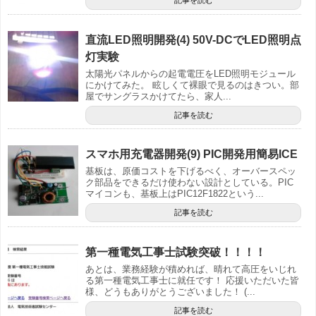
直流LED照明開発(4) 50V-DCでLED照明点
灯実験
太陽光パネルからの起電電圧をLED照明モジュール
にかけてみた。 眩しくて裸眼で見るのはきつい。部
屋でサングラスかけてたら、家人...
記事を読む
スマホ用充電器開発(9) PIC開発用簡易ICE
基板は、原価コストを下げるべく、オーバースペッ
ク部品をできるだけ使わない設計としている。PIC
マイコンも、基板上はPIC12F1822という...
記事を読む
第一種電気工事士試験突破！！！！
あとは、業務経験が積めれば、晴れて高圧をいじれ
る第一種電気工事士に就任です！ 応援いただいた皆
様、どうもありがとうございました！ (...
記事を読む