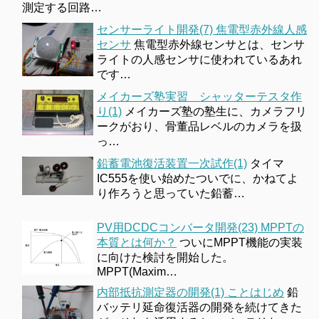
測定する回路…
センサーライト開発(7) 焦電型赤外線人感
センサ
焦電型赤外線センサとは、センサ
ライトの人感センサに使われているあれ
です…
メイカーズ塾実習 シャッターテスタ作
り(1)
メイカーズ塾の塾生に、カメラフリ
ークがおり、骨董品レベルのカメラを扱
っ…
鉛蓄電池復活装置一次試作(1)
タイマ
IC555を使い始めたついでに、かねてよ
り作ろうと思っていた鉛蓄…
PV用DCDCコンバータ開発(23) MPPTの
本質とは何か？
ついにMPPT機能の実装
に向けた検討を開始した。
MPPT(Maxim…
内部抵抗測定器の開発(1) ことはじめ
鉛
バッテリ延命復活器の開発を続けてきた