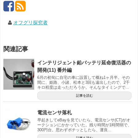
オフグリ探究者
関連記事
インテリジェント鉛バッテリ延命復活器の
開発(11) 番外編
6月の初旬に自宅の車に設置して概ね1ヶ月半。その
間に、姫路、小諸、松本と3回も遠出したので、2千
キロ程度は走っただろうか。そんなタイミングで...
記事を読む
電流センサ落札
早起きしてeBayを見ていたら、電流センサ(CT)がオ
ークションにかかっていた。残り時間が1時間弱で、
300円台。思わずポチッとしたら、運良...
記事を読む