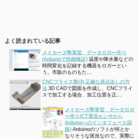
よく読まれている記事
メイカーズ塾実習 データロガー作り
(Arduinoで性能検証)
温度や降水量などの
時間変化を記録する機器をロガーとい
う。市販のものもた…
CNCフライス盤(3) 正確な原点出しの方
法
3D CADで図面を作成し、CNCフライ
スで加工する場合、加工位置を正…
メイカーズ塾実習 データロガ
ー作り(CT電流センサから
Arduinoへのインタフェース回
路)
Arduinoのソフトが何とか
なりそうな状況なので、実際に