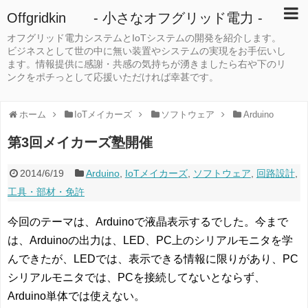
Offgridkin - 小さなオフグリッド電力 -
オフグリッド電力システムとIoTシステムの開発を紹介します。
ビジネスとして世の中に無い装置やシステムの実現をお手伝いし
ます。情報提供に感謝・共感の気持ちが湧きましたら右や下のリ
ンクをポチっとして応援いただければ幸甚です。
ホーム
IoTメイカーズ
ソフトウェア
Arduino
第3回メイカーズ塾開催
2014/6/19
Arduino
,
IoTメイカーズ
,
ソフトウェア
,
回路設計
,
工具・部材・免許
今回のテーマは、Arduinoで液晶表示するでした。今まで
は、Arduinoの出力は、LED、PC上のシリアルモニタを学
んできたが、LEDでは、表示できる情報に限りがあり、PC
シリアルモニタでは、PCを接続してないとならず、
Arduino単体では使えない。