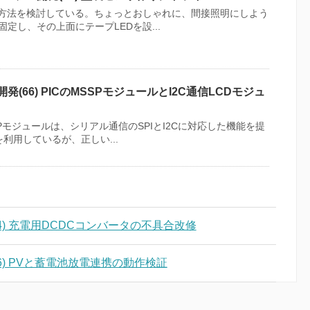
る方法を検討している。ちょっとおしゃれに、間接照明にしよう
定し、その上面にテープLEDを設...
発(66) PICのMSSPモジュールとI2C通信LCDモジュ
SPモジュールは、シリアル通信のSPIとI2Cに対応した機能を提
利用しているが、正しい...
4) 充電用DCDCコンバータの不具合改修
6) PVと蓄電池放電連携の動作検証