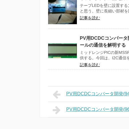
テープLEDを壁に設置す
と思う。壁に長細い部材を固
記事を読む
PV用DCDCコンバータ開
ールの通信を解明する
ミッドレンジPICの新MS
供する。今回は、I2C通信を
記事を読む
PV用DCDCコンバータ開発(9
PV用DCDCコンバータ開発(9