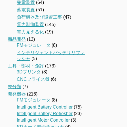
発電装置
(64)
蓄電装置
(51)
負荷機器及び設置工事
(47)
電力制御装置
(145)
電力見える化
(19)
商品開発
(13)
FMモジュレータ
(8)
インテリジェントバッテリリフレ
ッシャ
(5)
工具・部材・免許
(173)
3Dプリンタ
(8)
CNCフライス盤
(6)
未分類
(7)
開発機器
(216)
FMモジュレータ
(8)
Intelligent Battery Controller
(75)
Intelligent Battery Refresher
(23)
Intelligent Motor Controller
(3)
SDカード寿命チェッカ
(4)