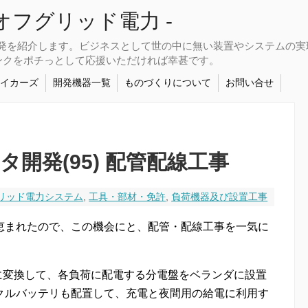
さなオフグリッド電力 -
開発を紹介します。ビジネスとして世の中に無い装置やシステムの
ンクをポチっとして応援いただければ幸甚です。
メイカーズ
開発機器一覧
ものづくりについて
お問い合せ
タ開発(95) 配管配線工事
リッド電力システム
,
工具・部材・免許
,
負荷機器及び設置工事
恵まれたので、この機会にと、配管・配線工事を一気に
に変換して、各負荷に配電する分電盤をベランダに設置
クルバッテリも配置して、充電と夜間用の給電に利用す