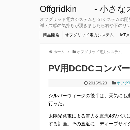
Offgridkin - 小
オフグリッド電力システムとIoTシステムの
謝・共感の気持ちが湧きましたら右や下のリ
商品開発
オフグリッド電力システム
IoT
ホーム
オフグリッド電力システム
PV用DCDCコンバー
2015/9/23
オフグ
シルバーウィークの後半は、天気にも
行った。
太陽光発電による電力を直流48Vバス
する計画。その直近に、ディープサイ