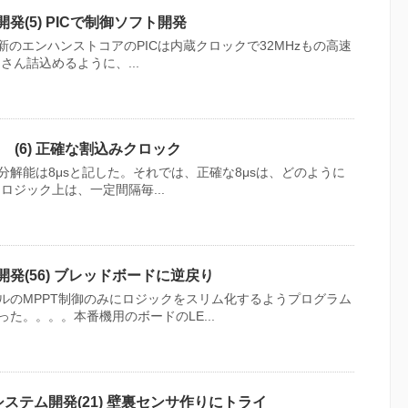
発(5) PICで制御ソフト開発
最新のエンハンストコアのPICは内蔵クロックで32MHzもの高速
さん詰込めるように、...
 (6) 正確な割込みクロック
解能は8μsと記した。それでは、正確な8μsは、どのように
ロジック上は、一定間隔毎...
開発(56) ブレッドボードに逆戻り
ルのMPPT制御のみにロジックをスリム化するようプログラム
た。。。。本番機用のボードのLE...
ステム開発(21) 壁裏センサ作りにトライ