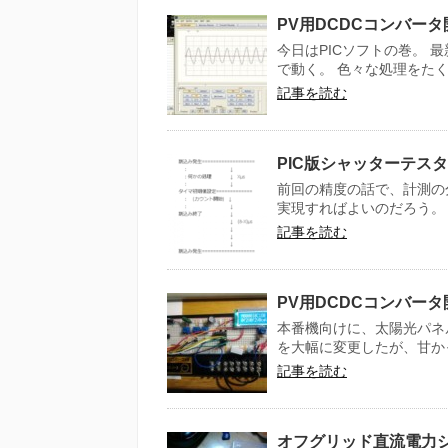
PV用DCDCコンバータ開
今日はPICソフトの巻。 
で動く。 色々な処理をたく
記事を読む
PIC版シャッターテスタ
前回の精度の話で、計測の分
実現すればよいのだろう。 
記事を読む
PV用DCDCコンバータ
本番機向けに、太陽光パネ
を大幅に変更したが、甘かっ
記事を読む
オフグリッド直流電力シ