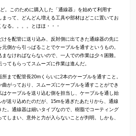
ほど。このために購入した「通線器」を始めて利用す
しまって、どんどん増える工具や部材はどこに置いてお
くなる。。。。とほほ・・・
だけを配管に送り込み、反対側に出てきた通線器の先に
を元側から引っぱることでケーブルを通すというもの。
込まなければならないので、一人での作業は少々困難。
伝ってもらってスムーズに作業は進んだ。
所まで配管長20mくらいに2本のケーブルを通すこと。
か曲がっており、スムーズにケーブルを通すことができ
私はケーブルを送り込む側を担当し、ケーブルを通し始
が送り込めたのだが、15mを過ぎたあたりから、通線
きた。通線器は細いタイプなので、樹脂でコーティング
ってしまい、意外と力が入らないことが判明。しかも、