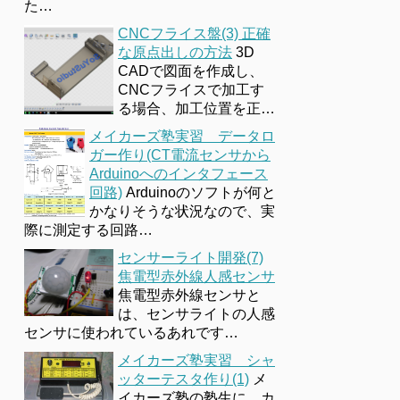
た…
CNCフライス盤(3) 正確
な原点出しの方法
3D
CADで図面を作成し、
CNCフライスで加工す
る場合、加工位置を正…
メイカーズ塾実習 データロ
ガー作り(CT電流センサから
Arduinoへのインタフェース
回路)
Arduinoのソフトが何と
かなりそうな状況なので、実
際に測定する回路…
センサーライト開発(7)
焦電型赤外線人感センサ
焦電型赤外線センサと
は、センサライトの人感
センサに使われているあれです…
メイカーズ塾実習 シャ
ッターテスタ作り(1)
メ
イカーズ塾の塾生に、カ