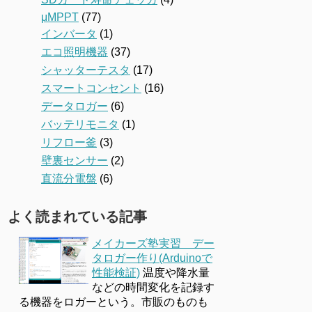
μMPPT
(77)
インバータ
(1)
エコ照明機器
(37)
シャッターテスタ
(17)
スマートコンセント
(16)
データロガー
(6)
バッテリモニタ
(1)
リフロー釜
(3)
壁裏センサー
(2)
直流分電盤
(6)
よく読まれている記事
メイカーズ塾実習 デー
タロガー作り(Arduinoで
性能検証)
温度や降水量
などの時間変化を記録す
る機器をロガーという。市販のものも