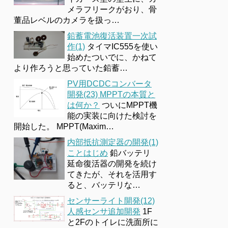
メラフリークがおり、骨
董品レベルのカメラを扱っ…
鉛蓄電池復活装置一次試
作(1)
タイマIC555を使い
始めたついでに、かねて
より作ろうと思っていた鉛蓄…
PV用DCDCコンバータ
開発(23) MPPTの本質と
は何か？
ついにMPPT機
能の実装に向けた検討を
開始した。 MPPT(Maxim…
内部抵抗測定器の開発(1)
ことはじめ
鉛バッテリ
延命復活器の開発を続け
てきたが、それを活用す
ると、バッテリな…
センサーライト開発(12)
人感センサ追加開発
1F
と2Fのトイレに洗面所に