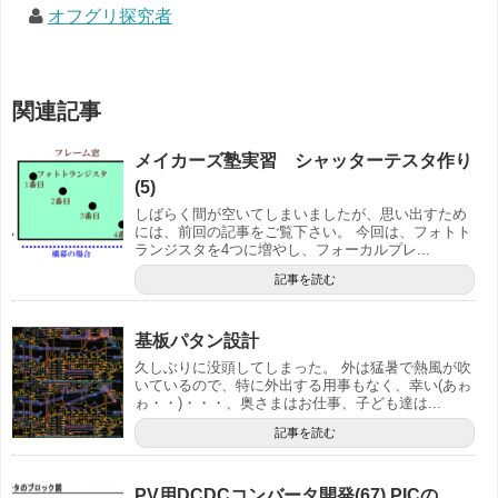
オフグリ探究者
関連記事
メイカーズ塾実習 シャッターテスタ作り
(5)
しばらく間が空いてしまいましたが、思い出すため
には、前回の記事をご覧下さい。 今回は、フォトト
ランジスタを4つに増やし、フォーカルプレ...
記事を読む
基板パタン設計
久しぶりに没頭してしまった。 外は猛暑で熱風が吹
いているので、特に外出する用事もなく、幸い(あゎ
ゎ・・)・・・、奥さまはお仕事、子ども達は...
記事を読む
PV用DCDCコンバータ開発(67) PICの