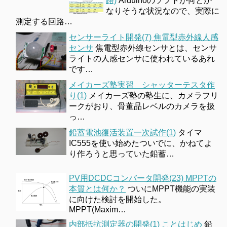
路)
Arduinoのソフトが何とか
なりそうな状況なので、実際に
測定する回路…
センサーライト開発(7) 焦電型赤外線人感
センサ
焦電型赤外線センサとは、センサ
ライトの人感センサに使われているあれ
です…
メイカーズ塾実習 シャッターテスタ作
り(1)
メイカーズ塾の塾生に、カメラフリ
ークがおり、骨董品レベルのカメラを扱
っ…
鉛蓄電池復活装置一次試作(1)
タイマ
IC555を使い始めたついでに、かねてよ
り作ろうと思っていた鉛蓄…
PV用DCDCコンバータ開発(23) MPPTの
本質とは何か？
ついにMPPT機能の実装
に向けた検討を開始した。
MPPT(Maxim…
内部抵抗測定器の開発(1) ことはじめ
鉛