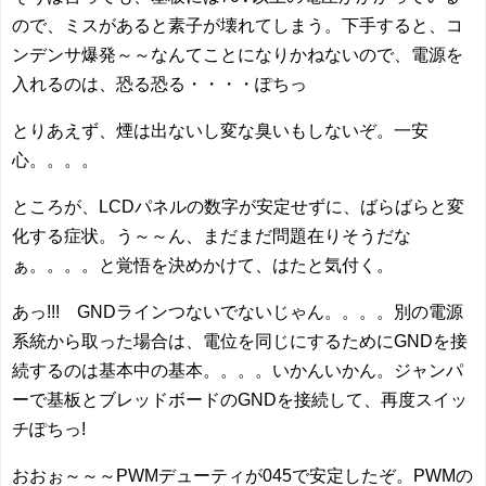
ので、ミスがあると素子が壊れてしまう。下手すると、コ
ンデンサ爆発～～なんてことになりかねないので、電源を
入れるのは、恐る恐る・・・・ぽちっ
とりあえず、煙は出ないし変な臭いもしないぞ。一安
心。。。。
ところが、LCDパネルの数字が安定せずに、ばらばらと変
化する症状。う～～ん、まだまだ問題在りそうだな
ぁ。。。。と覚悟を決めかけて、はたと気付く。
あっ!!! GNDラインつないでないじゃん。。。。別の電源
系統から取った場合は、電位を同じにするためにGNDを接
続するのは基本中の基本。。。。いかんいかん。ジャンパ
ーで基板とブレッドボードのGNDを接続して、再度スイッ
チぽちっ!
おおぉ～～～PWMデューティが045で安定したぞ。PWMの