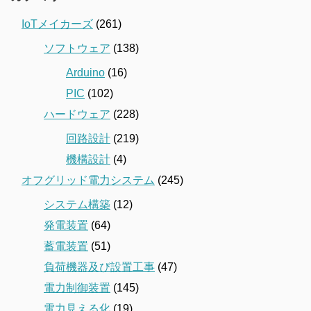
IoTメイカーズ
(261)
ソフトウェア
(138)
Arduino
(16)
PIC
(102)
ハードウェア
(228)
回路設計
(219)
機構設計
(4)
オフグリッド電力システム
(245)
システム構築
(12)
発電装置
(64)
蓄電装置
(51)
負荷機器及び設置工事
(47)
電力制御装置
(145)
電力見える化
(19)