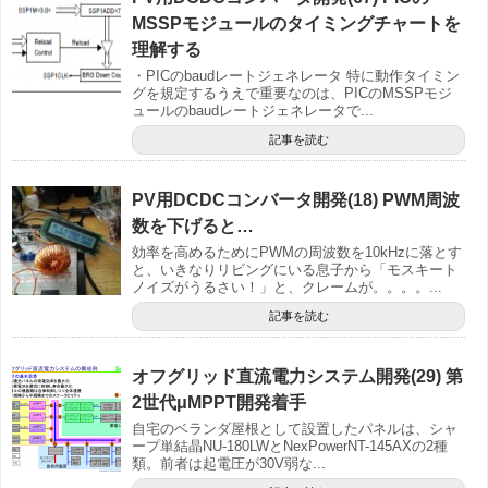
MSSPモジュールのタイミングチャートを
理解する
・PICのbaudレートジェネレータ 特に動作タイミン
グを規定するうえで重要なのは、PICのMSSPモジ
ュールのbaudレートジェネレータで...
記事を読む
PV用DCDCコンバータ開発(18) PWM周波
数を下げると…
効率を高めるためにPWMの周波数を10kHzに落とす
と、いきなりリビングにいる息子から「モスキート
ノイズがうるさい！」と、クレームが。。。。...
記事を読む
オフグリッド直流電力システム開発(29) 第
2世代μMPPT開発着手
自宅のベランダ屋根として設置したパネルは、シャ
ープ単結晶NU-180LWとNexPowerNT-145AXの2種
類。前者は起電圧が30V弱な...