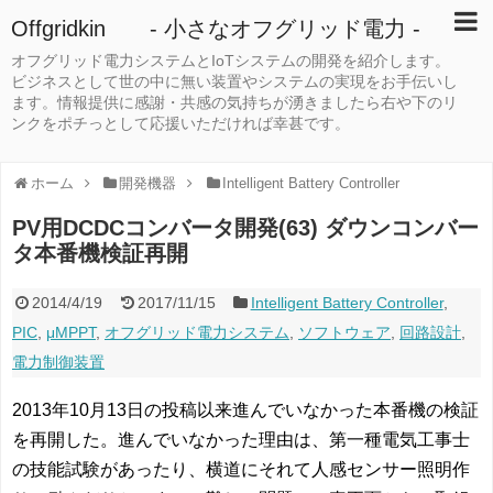
Offgridkin - 小さなオフグリッド電力 -
オフグリッド電力システムとIoTシステムの開発を紹介します。
ビジネスとして世の中に無い装置やシステムの実現をお手伝いし
ます。情報提供に感謝・共感の気持ちが湧きましたら右や下のリ
ンクをポチっとして応援いただければ幸甚です。
ホーム
開発機器
Intelligent Battery Controller
PV用DCDCコンバータ開発(63) ダウンコンバー
タ本番機検証再開
2014/4/19
2017/11/15
Intelligent Battery Controller
,
PIC
,
μMPPT
,
オフグリッド電力システム
,
ソフトウェア
,
回路設計
,
電力制御装置
2013年10月13日の投稿以来進んでいなかった本番機の検証
を再開した。進んでいなかった理由は、第一種電気工事士
の技能試験があったり、横道にそれて人感センサー照明作