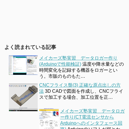
よく読まれている記事
メイカーズ塾実習 データロガー作り
(Arduinoで性能検証)
温度や降水量などの
時間変化を記録する機器をロガーとい
う。市販のものもた…
CNCフライス盤(3) 正確な原点出しの方
法
3D CADで図面を作成し、CNCフライ
スで加工する場合、加工位置を正…
メイカーズ塾実習 データロガ
ー作り(CT電流センサから
Arduinoへのインタフェース回