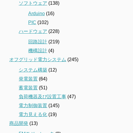
ソフトウェア
(138)
Arduino
(16)
PIC
(102)
ハードウェア
(228)
回路設計
(219)
機構設計
(4)
オフグリッド電力システム
(245)
システム構築
(12)
発電装置
(64)
蓄電装置
(51)
負荷機器及び設置工事
(47)
電力制御装置
(145)
電力見える化
(19)
商品開発
(13)