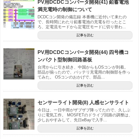
PV用DCDCコンバータ開発(41) 鉛蓄電池
満充電時の制御について
DCDCコン開発の備忘録 本番機に近付いて来たの
で、長時間にわたり鉛蓄電池の充電を行ったとこ
ろ、定電流モードから定電圧モードに切り替わ...
記事を読む
PV用DCDCコンバータ開発(44) 四号機コ
ンパクト型制御回路基板
台湾からに引き続き、中国からもOSコンが到着。
部品が揃ったので、バッテリ充電用の制御部を作っ
てみた。 OSコンのおかげで、部品...
記事を読む
センサーライト開発(8) 人感センサライト
今日は、一日中雨がザブザブ降ってたので、久しぶ
りに電気工作。 MOSFETのドライブ回路の調整は、
少しおやすみして、先日eBayで入手...
記事を読む