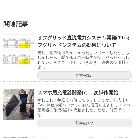
関連記事
オフグリッド直流電力システム開発(19) オ
フグリッドシステムの効果について
先月、電気使用量が下がったとレポートしたが、も
しかしたら、暖冬ゆえの一時的な低下だったかもし
れない。そこで、今月も引き続き、過去の使用料と
比...
記事を読む
スマホ用充電器開発(7) 二次試作開始
かれこれ１年近くも前になってしまうが、知人より
2Vの単セル鉛バッテリの有効活用方法としてスマホ
充電器の作成検討を依頼された。ただ、商売では
な...
記事を読む