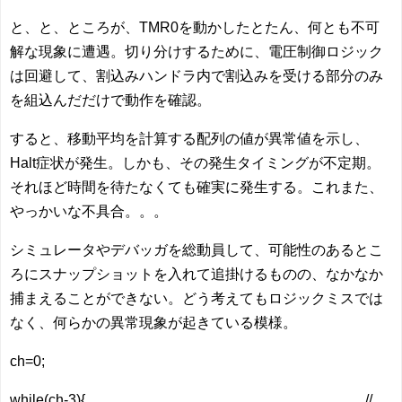
と、と、ところが、TMR0を動かしたとたん、何とも不可
解な現象に遭遇。切り分けするために、電圧制御ロジック
は回避して、割込みハンドラ内で割込みを受ける部分のみ
を組込んだだけで動作を確認。
すると、移動平均を計算する配列の値が異常値を示し、
Halt症状が発生。しかも、その発生タイミングが不定期。
それほど時間を待たなくても確実に発生する。これまた、
やっかいな不具合。。。
シミュレータやデバッガを総動員して、可能性のあるとこ
ろにスナップショットを入れて追掛けるものの、なかなか
捕まえることができない。どう考えてもロジックミスでは
なく、何らかの異常現象が起きている模様。
ch=0;
while(ch-3){ //