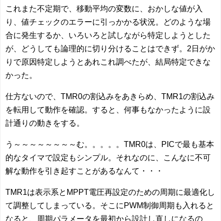
これまた不定期で、移動平均の変数に、おかしな値が入
り、値チェックのエラーに引っかかる状況。どのような場
合に発生するか、いろいろと試しながら特定しようとした
が、どうしても論理的に切り分けることはできず。2日がか
りで原因特定しようとあれこれ調べたが、結局特定できな
かった。
仕方ないので、TMR0の割込みをあきらめ、TMR1の割込み
を転用して動作を確認。すると、何事もなかったように設
計通りの動きをする。
う～～～～～～～～む。。。。。TMR0は、PICで最も基本
的なタイマで設定もシンプル。それなのに、こんなに不可
解な動作を引き起すことがあるなんて・・・
TMR1は表示系とMPPT電圧再設定のための周期に最適化し
て調整してしまっている。そこにPWM制御周期も入れると
なると、周期パラメータを最初から設計し直しになるの