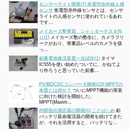
センサーライト開発(7) 焦電型赤外線人感
センサ
焦電型赤外線センサとは、センサ
ライトの人感センサに使われているあれ
です…
メイカーズ塾実習 シャッターテスタ作
り(1)
メイカーズ塾の塾生に、カメラフリ
ークがおり、骨董品レベルのカメラを扱
っ…
鉛蓄電池復活装置一次試作(1)
タイマ
IC555を使い始めたついでに、かねてよ
り作ろうと思っていた鉛蓄…
PV用DCDCコンバータ開発(23) MPPTの
本質とは何か？
ついにMPPT機能の実装
に向けた検討を開始した。
MPPT(Maxim…
内部抵抗測定器の開発(1) ことはじめ
鉛
バッテリ延命復活器の開発を続けてきた
が、それを活用すると、バッテリな…