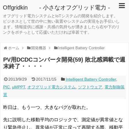
Offgridkin - 小さなオフグリッド電力 -
オフグリッド電力システムとIoTシステムの開発を紹介します。
ビジネスとして世の中に無い装置やシステムの実現をお手伝いし
ます。情報提供に感謝・共感の気持ちが湧きましたら右や下のリ
ンクをポチっとして応援いただければ幸甚です。
ホーム
開発機器
Intelligent Battery Controller
PV用DCDCコンバータ開発(59) 敗北感満載で週
末終了・・・・
2013/9/29
2017/11/15
Intelligent Battery Controller
,
PIC
,
μMPPT
,
オフグリッド電力システム
,
ソフトウェア
,
電力制御装
置
昨日は、もう一つ、大きなバグが取れた。
先に説明した移動平均のロジックで、測定値が異常値とな
り緊急停止し、異常値が正常に戻って再開する際、移動平