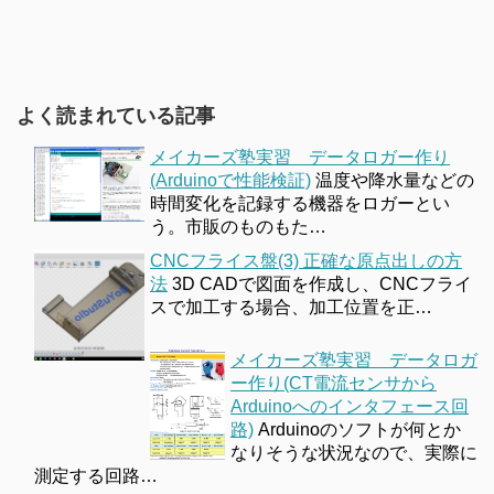
よく読まれている記事
メイカーズ塾実習 データロガー作り
(Arduinoで性能検証)
温度や降水量などの
時間変化を記録する機器をロガーとい
う。市販のものもた…
CNCフライス盤(3) 正確な原点出しの方
法
3D CADで図面を作成し、CNCフライ
スで加工する場合、加工位置を正…
メイカーズ塾実習 データロガ
ー作り(CT電流センサから
Arduinoへのインタフェース回
路)
Arduinoのソフトが何とか
なりそうな状況なので、実際に
測定する回路…